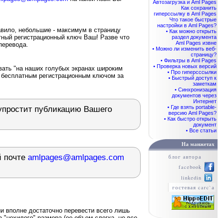
Автозагрузка и Aml Pages
Как сохранить
гиперссылку в Aml Pages
Что такое быстрые
настройки в Aml Pages?
авило, небольшие - максимум в страницу
• Как можно открыть
атный регистрационный ключ Ваш! Разве что
раздел документа
Aml Pages извне
перевода.
• Можно ли изменить веб-
страницу?
• Фильтры в Aml Pages
• Проверка новых версий
вать "на наших голубых экранах широким
• Про гиперсссылки
 бесплатным регистрационным ключом за
• Быстрый доступ к
заметкам
• Синхронизация
документов через
Интернет
• Где взять portable-
 упростит публикацию Вашего
версию Aml Pages?
• Как быстро открыть
документ
• Все статьи
На манжетах
й почте
amlpages@amlpages.com
блог автора
facebook
linkedin
гостевая carc`а
ии вполне достаточно перевести всего лишь
а "нехилого" размера (ее объем слегка, но все