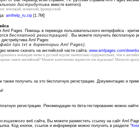
ального дистрибутива
вместе взятого).
ки: немецкий, испанский, французский.
да:
amlhelp_ru.zip
[1.7M]
ейса
 Aml Pages. Помощь в переводе пользовательского интерфейса - критика,
яются
бесплатной регистрацией
. Вы можете получить бесплатную р
 дистрибутива Aml Pages:
файл tips.txt в директории Aml Pages)
.
es можно скачать на английской части сайта:
www.amlpages.com/downlo
сказки к командам меню в русской версии значительно содержательнее, чем в английс
. Хорошо знаете английский? Можете качественно перевести эти подсказки? Милости прос
и также получить за это бесплатную регистрацию. Документацию и прим
м!
платную регистрацию. Рекомендации по бета-тестированию можно найти
посещаемого
веб сайта, Вы можете разместить ссылку на сайт Aml Pag
ылка. Код кнопок, ссылок и информеров можно получить в разделе "
Кно