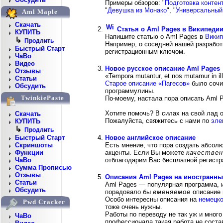
Примеры обзоров: "
Подготовка контен
"
Девушка из Монако
", "
Универсальный
Aml Maple
Скачать
Статья о Aml Pages в Википеди
КУПИТЬ
Напишите статью о Aml Pages в
Вики
↳
Продлить
Например, о соседней нашей разрабо
Быстрый Старт
регистрационным ключом.
ЧаВо
Видео
Новое русское описание Aml Pages
Отзывы
«Tempora mutantur, et nos mutamur in
Статьи
Старое описание «Пагесов»
было сочи
Обсудить
программулины.
TwinkiePaste
По-моему, настала пора описать Aml P
Хотите помочь? В силах на свой лад 
Скачать
Пожалуйста, свяжитесь с нами по
эле
КУПИТЬ
↳
Продлить
Новое английское описание
Быстрый Старт
Есть мнение, что пора создать абсол
Скриншоты
акценты. Если Вы можете
качествен
Функции
отблагодарим Вас бесплатной регистр
ЧаВо
Сумма Прописью
Отзывы
Описания Aml Pages на иностранны
Статьи
Aml Pages — популярная программа, и
Обсудить
порадовало бы
вменяемое
описание 
Особо интересны описания на
немецк
Pwd Cracker
тоже очень нужны.
Работы по переводу не так уж и много
ЧаВо
профессионала такая работа не сост