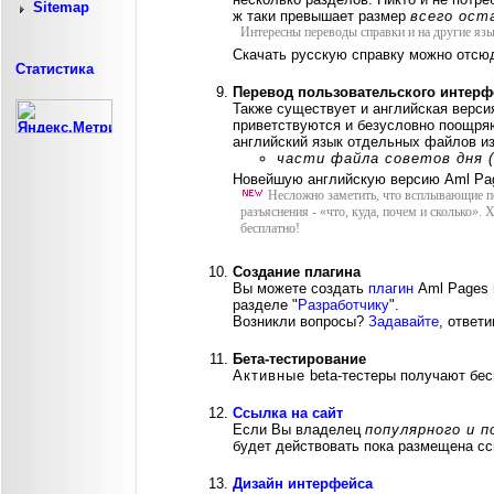
Sitemap
ж таки превышает размер
всего ост
Интересны переводы справки и на другие язы
Скачать русскую справку можно отсю
Статистика
Перевод пользовательского интерф
Также существует и английская версия
приветствуются и безусловно поощр
английский язык отдельных файлов из
части файла советов дня (
Новейшую английскую версию Aml Pag
Несложно заметить, что всплывающие под
разъяснения - «что, куда, почем и сколько»
бесплатно!
Создание плагина
Вы можете создать
плагин
Aml Pages 
разделе "
Разработчику
".
Возникли вопросы?
Задавайте
, ответи
Бета-тестирование
Активные
beta-тестеры получают бес
Ссылка на сайт
Если Вы владелец
популярного и 
будет действовать пока размещена сс
Дизайн интерфейса