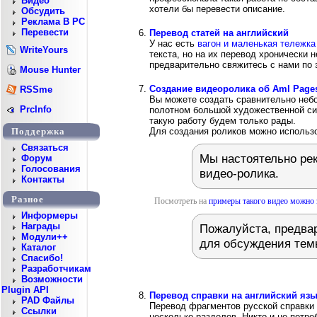
Видео
хотели бы перевести описание.
Обсудить
Реклама В PC
Перевести
Перевод статей на английский
У нас есть
вагон и маленькая тележка
WriteYours
текста, но на их перевод хронически
предварительно свяжитесь с нами по 
Mouse Hunter
Создание видеоролика об Aml Page
RSSme
Вы можете создать сравнительно небо
PrcInfo
полотном большой художественной си
такую работу будем только рады.
Для создания роликов можно использ
Поддержка
Cвязаться
Мы настоятельно ре
Форум
Голосования
видео-ролика.
Контакты
Разное
Посмотреть на
примеры такого видео можно 
Информеры
Награды
Пожалуйста, предвар
Модули++
для обсуждения тем
Каталог
Спасибо!
Разработчикам
Возможности
Plugin API
Перевод справки на английский яз
PAD Файлы
Перевод фрагментов русской справки 
Ссылки
несколько разделов. Никто и не потреб