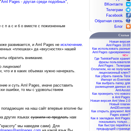
"
Aml Pages - другая среди подобных"
,
ВКонтакте
Телеграм
Facebook
Обратная связь
 с п а с и б о вместе с пожизненным
Блог
Статьи
Новая версия
также развивается, и Aml Pages не
исключение
.
Aml Pages 10.03
Как использовать разные
еменных «плюшках» да «вкусностях» нашей
Aml Pages одновременно
енты обратить внимание.
Где TwinkiePaste хранит
фразы пользователя
Aml Pages : Телеграм
ю лицензию!
Оплатили, но не получили
 что и в каких объемах нужно начеркать.
лицензионный ключ?
Как убрать панель Теги
Импорт из Evernote
Как выбрать папку для
ение и суть Aml Pages, иначе расставить
размещения данных из
ки ошибки, то мы с удовольствием
Aml Assist
Как проверить что нового
в Aml Pages
Новая версия Aml View 2.0
Новый плагин
Aml2Evernote
й попадающих на наш сайт впервые вполне бы
Как открыть документ Aml
Pages извне?
на других языках
суахили не предлать
нам
Как в закладках Aml Pages
показывать только…
Как быстро перейти к
 "красоту" мы наведем сами). Для
предыдущей странице
mlpages@amlpages.com
на какой язык Вы