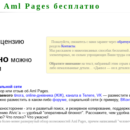
 Aml Pages бесплатно
ицензию
Пожалуйста, свяжитесь с нами заранее через
обратну
раздела
Контакты
.
Мы расскажем о нижеописанных способах бесплатной A
элементарных, но сильно упрощающих Ваши труды сов
но
можно
Обратите внимание
на текст, набранный этим серым
и
либо немаловажные детали… «Дьявол — он в деталях»
альной сети
ор или отзыв об Aml Pages.
аемого
блога
,
online-дневника (ЖЖ)
,
канала в Телеге
,
VK
— разместите в
жно разместить в каком-либо
форуме
, социальной сети (к примеру,
ВКон
носторонни - это и развитый поиск, и резервное копирование, поддержк
ению Alvic`а — удобный "оперативный блокнот". Расскажите, чем удобна
ошо? Что плохо? Что ужасно!
а более-менее развернутый обзор возможностей Aml Pages, причем написанный "челове