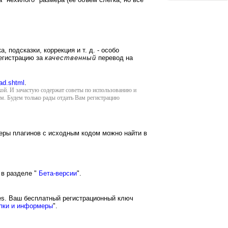
 подсказки, коррекция и т. д. - особо
егистрацию за
качественный
перевод на
ad.shtml
.
кой. И зачастую содержат советы по использованию и
им. Будем только рады отдать Вам регистрацию
еры плагинов с исходным кодом можно найти в
 в разделе "
Бета-версии
".
es. Ваш бесплатный регистрационный ключ
пки и информеры
".