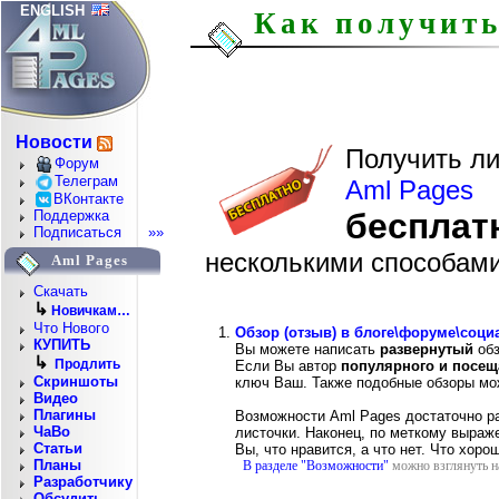
ENGLISH
Как получить
Новости
Получить л
Форум
Телеграм
Aml Pages
ВКонтакте
бесплат
Поддержка
Подписаться
»»
несколькими способам
Aml Pages
Скачать
↳
Новичкам…
Что Нового
Обзор (отзыв) в блоге\форуме\соци
КУПИТЬ
Вы можете написать
развернутый
обз
↳
Продлить
Если Вы автор
популярного и посещ
Скриншоты
ключ Ваш. Также подобные обзоры мо
Видео
Плагины
Возможности Aml Pages достаточно раз
ЧаВо
листочки. Наконец, по меткому выраж
Статьи
Вы, что нравится, а что нет. Что хор
Планы
В разделе "Возможности"
можно взглянуть н
Разработчику
Обсудить