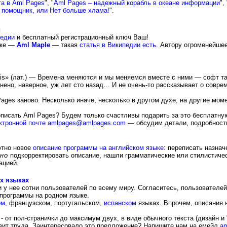
та в Aml Pages
", "
Aml Pages – надежный корабль в океане информации
", 
 помощник, или Нет больше хлама!
".
и
педии
и бесплатный регистрационный ключ Ваш!
тке —
Aml Maple
— такая
статья в Википедии есть
. Автору огроменейшее
 illis» (лат.) — Времена меняются и мы меняемся вместе с ними — софт 
нено, наверное, уж лет сто назад… И не очень-то рассказывает о совр
ages заново. Несколько иначе, несколько в другом духе, на другие мом
описать Aml Pages? Будем только счастливы подарить за это бесплатну
ктронной почте amlpages@amlpages.com
— обсудим детали, подробности,
ютно новое
описание программы на английском языке
: переписать назнач
но
подкорректировать описание, нашли грамматические или стилистичес
ацией.
х языках
 у нее сотни пользователей по всему миру. Согласитесь, пользователе
программы на родном языке.
ом
, французском, португальском,
испанском
языках. Впрочем, описания 
 - от пол-странички до максимум двух, в виде обычного текста (дизайн и
авит труда. Заинтересовало это предложение? Напишите нам на емейл
a