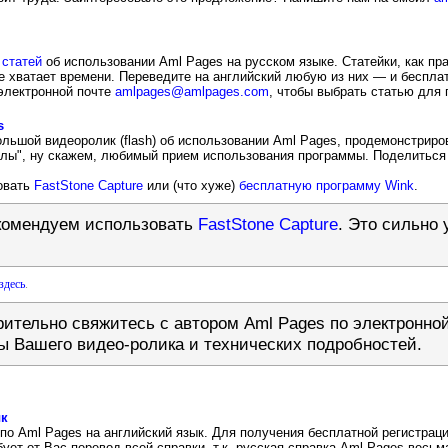
 статей
об использовании Aml Pages на русском языке. Статейки, как пр
 не хватает времени. Переведите на английский любую из них — и беспл
электронной почте
amlpages@amlpages.com
, чтобы выбрать статью для 
s
льшой видеоролик (flash) об использовании Aml Pages, продемонстриро
лы", ну скажем, любимый прием использования программы. Поделиться
овать
FastStone Capture
или (что хуже)
бесплатную программу Wink
.
комендуем использовать
FastStone Capture
. Это сильно
здесь
.
ительно свяжитесь с автором Aml Pages по электронно
ы Вашего видео-ролика и технических подробностей.
ык
по Aml Pages на английский язык. Для получения бесплатной регистрац
ует от Вас перевод всей справки, т.к. русская справка Aml Pages весьм