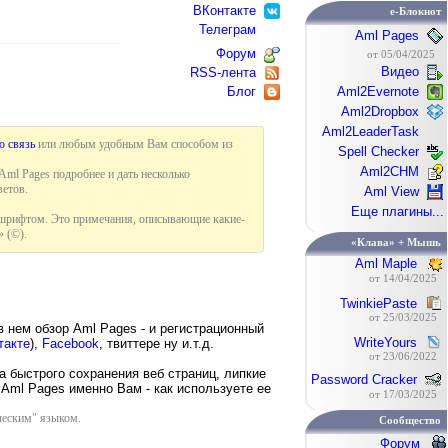
ВКонтакте
e-Блокнот
Телеграм
Aml Pages
Форум
от 05/04/2025
Видео
RSS-лента
Блог
Aml2Evernote
Aml2Dropbox
Aml2LeaderTask
ю связь
или любым удобным Вам способом из
Spell Checker
Aml2CHM
ml Pages подробнее и дать несколько
етов.
Aml View
Еще плагины...
 шрифтом. Это примечания, описывающие какие-
 (©).
«Клава» + Мышь
Aml Maple
от 14/04/2025
TwinkiePaste
от 25/03/2025
 нем обзор Aml Pages - и регистрационный
WriteYours
такте
),
Facebook
, твиттере ну и.т.д.
от 23/06/2022
а быстрого сохранения веб страниц, липкие
Password Cracker
 Aml Pages именно Вам - как используете ее
от 17/03/2025
ческим" языком.
Сообщество
Форум