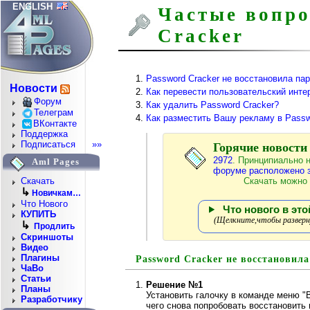
ENGLISH
Частые вопро
Cracker
Password Cracker не восстановила па
Новости
Как перевести пользовательский инте
Форум
Как удалить Password Cracker?
Телеграм
Как разместить Вашу рекламу в Passw
ВКонтакте
Поддержка
Подписаться
»»
Горячие новости [
2972
. Принципиально
Aml Pages
форуме расположено 
Скачать можно
Скачать
↳
Новичкам…
Что Нового
Что нового в это
КУПИТЬ
(Щелкните,чтобы разверну
↳
Продлить
Скриншоты
Видео
Плагины
Password Cracker не восстановила
ЧаВо
Статьи
Решение №1
Планы
Установить галочку в команде меню "В
Разработчику
чего снова попробовать восстановить 