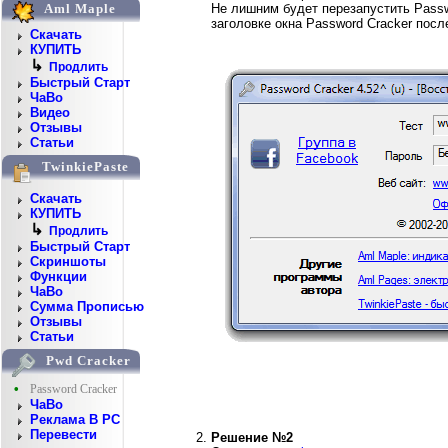
Не лишним будет перезапустить Passw
Aml Maple
заголовке окна Password Cracker пос
Скачать
КУПИТЬ
↳
Продлить
Быстрый Старт
ЧаВо
Видео
Отзывы
Статьи
TwinkiePaste
Скачать
КУПИТЬ
↳
Продлить
Быстрый Старт
Скриншоты
Функции
ЧаВо
Сумма Прописью
Отзывы
Статьи
Pwd Cracker
•
Password Cracker
ЧаВо
Реклама В PC
Перевести
Решение №2