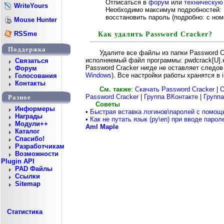
Отписаться в
форум
или
техническую
WriteYours
Необходимо максимум подробностей: В
восстановить пароль (подробно: с номе
Mouse Hunter
RSSme
Как удалить Password Cracker?
Поддержка
Удалите все файлы из папки Password C
исполняемый файл программы: pwdcrack[U].e
Cвязаться
Password Cracker нигде не оставляет следов
Форум
Windows
). Все настройки работы хранятся в
Голосования
Контакты
См. также
:
Скачать Password Cracker
|
О
Password Cracker
|
Группа ВКонтакте
|
Группа
Разное
Советы
Информеры
•
Быстрая вставка логинов\паролей с помо
Награды
•
Как не путать язык (ру\en) при вводе паро
Модули++
Aml Maple
Каталог
Спасибо!
Разработчикам
Возможности
Plugin API
PAD Файлы
Ссылки
Sitemap
Статистика