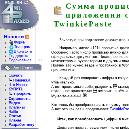
ENGLISH
Сумма пропи
приложении 
TwinkiePaste
Новости
Зачастую при подготовке документов 
Форум
Телеграм
Например, число «121» прописью долж
ВКонтакте
Особенно часто число прописью нужно для 
Поддержка
официальных документов. Число прописью 
Подписаться
»»
менеджерами, бухгалтерами и другими люд
Причем это нужно везде и постоянно: в Wor
Aml Pages
приложениях.
Скачать
Каждый раз копировать цифры в какую
↳
Новичкам…
утомительно.
Что Нового
А вот представьте себе: выделить

скопи
КУПИТЬ
отдельное приложение

вставить в нём и
↳
Продлить
Му-то-те-е-е-ень!
Скриншоты
Видео
Хотелось бы преобразовывать в сумму про
Плагины
А вот это как раз и проделывает
TwinkiePa
ЧаВо
Статьи
Итак, как преобразовать цифры в чи
Планы
Разработчику
Действия просты: выделяем число цифр