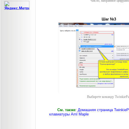
Число, набранное цифрам
Шаг №3
Выбирете команду TwinkiePa
См. также
:
Домашняя страница TwinkieP
клавиатуры Aml Maple