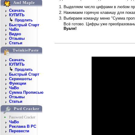
Aml Maple
Выделяем число цифрами в любом пр
Скачать
Нажимаем горячую клавишу для показ
КУПИТЬ
Выбираем команду меню "Сумма проп
↳
Продлить
Всё готово. Цифры уже преобразован
Быстрый Старт
Вуаля!
ЧаВо
Видео
Отзывы
Статьи
TwinkiePaste
Скачать
КУПИТЬ
↳
Продлить
Быстрый Старт
Скриншоты
Функции
ЧаВо
Сумма Прописью
Отзывы
Статьи
Pwd Cracker
•
Password Cracker
ЧаВо
Реклама В PC
Перевести