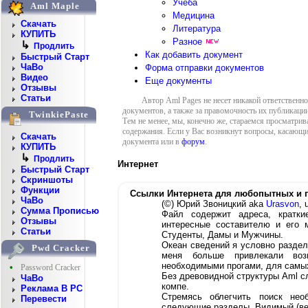
Учеба
Aml Maple
Медицина
Скачать
Литература
КУПИТЬ
Разное
↳
Продлить
Как добавить документ
Быстрый Старт
ЧаВо
Форма отправки документов
Видео
Еще документы
Отзывы
Статьи
Автор Aml Pages не несет никакой ответственн
документов, а также за правомочность их публикации
TwinkiePaste
Тем не менее, мы, конечно же, стараемся просматрив
содержания. Если у Вас возникнут вопросы, касающи
Скачать
документа или в
форум
.
КУПИТЬ
↳
Продлить
Интернет
Быстрый Старт
Скриншоты
Функции
Ссылки Интернета для любопытных и 
ЧаВо
(©) Юрий Звоницкий aka
Urasvon
, 
Сумма Прописью
Файл содержит адреса, кратки
Отзывы
интересные составителю и его 
Статьи
Студенты, Дамы и Мужчины.
Океан сведений я условно раздел
Pwd Cracker
меня больше привлекали возм
необходимыми прогами, для самых
•
Password Cracker
Без древовидной структуры Aml сл
ЧаВо
компе.
Реклама В PC
Стремясь облегчить поиск нео
Перевести
следующие разделы. Видимый (ве