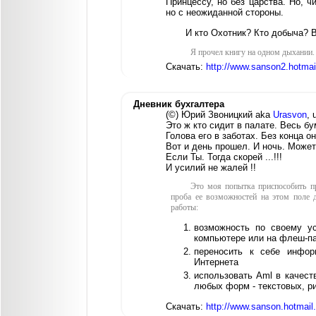
Принцессу, но без царства. Но, ч
но с неожиданной стороны.
И кто Охотник? Кто добыча? В
Я прочел книгу на одном дыхании. 
Скачать:
http://www.sanson2.hotma
Дневник бухгалтера
(©) Юрий Звоницкий aka
Urasvon
, 
Это ж кто сидит в палате. Весь б
Голова его в заботах. Без конца о
Вот и день прошел. И ночь. Может
Если Ты. Тогда скорей ...!!!
И усилий не жалей !!
Это моя попытка приспособить пр
проба ее возможностей на этом поле 
работы:
возможность по своему у
компьютере или на флеш-п
переносить к себе инфор
Интернета
использовать Aml в качест
любых форм - текстовых, ри
Скачать:
http://www.sanson.hotmai