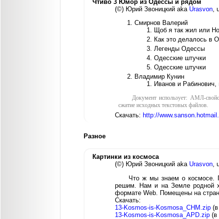
Чтиво 3 Юмор из Одессы и рядом
(©) Юрий Звоницкий aka
Urasvon
, 
Смирнов Валерий
Щоб я так жил или Н
Как это делалось в 
Легенды Одессы
Одесские штучки
Одесские штучки
Владимир Кунин
Иванов и Рабинович, 
Документ использует: АМЛ-свойс
сжатие исходных текстовых файлов.
Скачать:
http://www.sanson.hotmai
Разное
Картинки из космоса
(©) Юрий Звоницкий aka
Urasvon
, 
Что ж мы знаем о космосе. 
решим. Нам и на Земле родной х
формате Web. Помещены на стра
Скачать:
13-Kosmos-is-Kosmosa_CHM.zip
(в
13-Kosmos-is-Kosmosa_APD.zip
(в