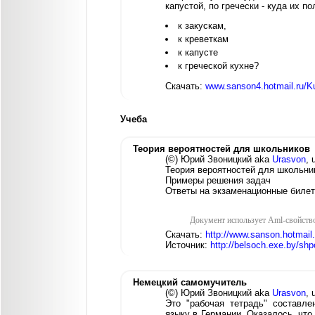
капустой, по гречески - куда их п
к закускам,
к креветкам
к капусте
к греческой кухне?
Скачать:
www.sanson4.hotmail.ru/Ku
Учеба
Теория вероятностей для школьников
(©) Юрий Звоницкий aka
Urasvon
, 
Теория вероятностей для школьни
Примеры решения задач
Ответы на экзаменационные биле
Документ использует Aml-свойств
Скачать:
http://www.sanson.hotmail
Источник:
http://belsoch.exe.by/shp
Немецкий самомучитель
(©) Юрий Звоницкий aka
Urasvon
, 
Это "рабочая тетрадь" составл
языку в Германии. Оказалось, чт