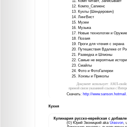
Комп читает, Записывает
Компо_Сапиенс
Куклы (Шендерович)
ЛингВист
Музеи
Музыка
Новые технологии и Оружие
Поэзия
Проги для чтения с экрана
Путешествия Вдалеке от Ро
Разведка и Шпионы
Самые не вероятные истори
Смайлы
Фото и ФотоГалереи
Хохмы и Приколы
Документ использует: АМЛ-свойс
прямой связи указанной ссылки с Интерн
Скачать:
http://www.sanson.hotmail
Кухня
Кулинария русско-еврейская с добавл
(©) Юрий Звоницкий aka
Urasvon
, 
Домашние рецепты, выковырянные 