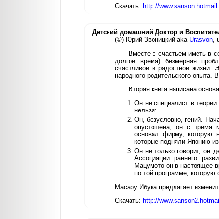
Скачать:
http://www.sanson.hotmail.
Детский домашний Доктор и Воспитател
(©) Юрий Звоницкий aka
Urasvon
, 
Вместе с счастьем иметь в с
долгое время) безмерная проб
счастливой и радостной жизни. Э
народного родительского опыта. В
Вторая книга написана основ
Он не специалист в теории 
нельзя:
Он, безусловно, гений. Нач
опустошена, он с тремя 
основал фирму, которую н
которые подняли Японию из 
Он не только говорит, он 
Ассоциации раннего разви
Мацумото он в настоящее в
по той программе, которую о
Масару Ибука предлагает изменить
Скачать:
http://www.sanson2.hotma