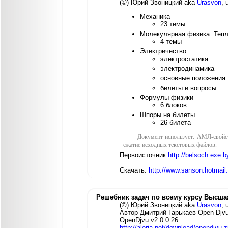
(©) Юрий Звоницкий aka
Urasvon
, 
Механика
23 темы
Молекулярная физика. Теп
4 темы
Электричество
электростатика
электродинамика
основные положения
билеты и вопросы
Формулы физики
6 блоков
Шпоры на билеты
26 билета
Документ использует: АМЛ-свойс
сжатие исходных текстовых файлов.
Первоисточник
http://belsoch.exe.
Скачать:
http://www.sanson.hotmail
Решебник задач по всему курсу Высша
(©) Юрий Звоницкий aka
Urasvon
, 
Автор Дмитрий Гарькаев Open Djvu
OpenDjvu v2.0.0.26
http://aleria.net/download/opendjvu.z