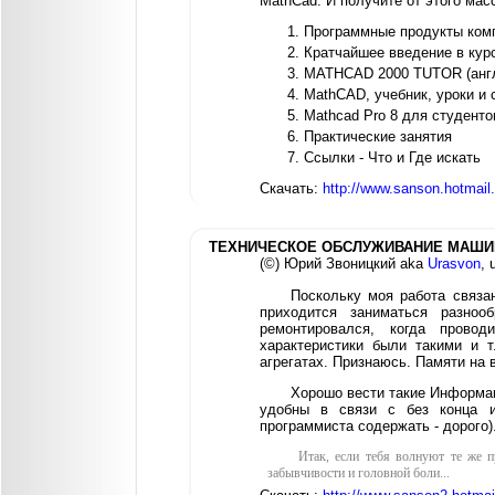
MathCad. И получите от этого ма
Программные продукты комп
Кратчайшее введение в курс
MATHCAD 2000 TUTOR (англ
MathCAD, учебник, уроки и
Mathcad Pro 8 для студенто
Практические занятия
Ссылки - Что и Где искать
Скачать:
http://www.sanson.hotmai
ТЕХНИЧЕСКОЕ ОБСЛУЖИВАНИЕ МАШИ
(©) Юрий Звоницкий aka
Urasvon
, 
Поскольку моя работа связа
приходится заниматься разноо
ремонтировался, когда провод
характеристики были такими и 
агрегатах. Признаюсь. Памяти на в
Хорошо вести такие Информац
удобны в связи с без конца и
программиста содержать - дорого)
Итак, если тебя волнуют те же 
забывчивости и головной боли...