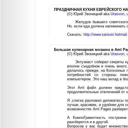
ПРАЗДНИЧНАЯ КУХНЯ ЕВРЕЙСКОГО Н
(©) Юрий Звоницкий aka
Urasvon
, 
Желудок бывшего советского
Но. если еда должна напоминать 
Скачать:
http://www.sanson.hotmail.
Большая кулинарная мозаика в Aml Pa
(©) Юрий Звоницкий aka
Urasvon
, 
Энтузиаст собирал секреты к
вполне съедобное и очень много. 
делалось прежде, на Колхозных п
потребностей со стороны по
компьютером. Это наш вклад в бл
Этот Aml файл должен предста
продолжительных отвлечений от з
Я ,слегка разложил деликатесы по
лучше, красивее, и удобнее для 
возможностях Aml Pages разберет
А КомпоГрамотность построена
разхберется и в другой.
Вопросов у вас будет множество