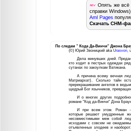
Опять же всё 
справки Windows)
Aml Pages
популя
Скачать CHM-фа
По следам " Кода Да-Винчи" Джона Бра
(©) Юрий Звоницкий aka
Urasvon
, 
Дела минувших дней. Предан
кто ходит в пестрых одеждах ряд
сутанах по закоулкам Ватикана.
А причина всему вечная люд
Матриархат).. Сколько тайн ост
пререкрашивание ангелов в ведьм
щедрый Бог язычников, превраще
И о многих других подробно
романе "Код да-Винчи" Дэна Брау
И при всем этом. Роман - 
которые решают умудренные жи
несовместимыми меж собой люд
исходами с совсем не ожидаемы
отъявленных злодеев и наоборот