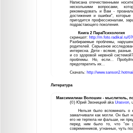
Написана отечественными носите
несколькими вопросами, кот
рекомендовать и Вам - проанализ
достижения и ошибки", которые 
пригодится профессионалам, зар
подрастающего поколения.
Книга 2 ПараПсихология
скриншот:
http://m.foto.radikal.ru/
Разбираемые проблемы, нарушени
родителей. Серьезное исследован
интересна. Дети - всякие, разные
и со здоровой нервной системой
проблемы. Но, если... Пробуй
предотвратить их...
Скачать:
http://www.sanson2.hotmai
Литература
Максимилиан Волошин - мыслитель, поэ
(©) Юрий Звоницкий aka
Urasvon
, 
Нельзя было вспоминать о 
замалчивали как могли. Он был н
его не терпела ни фальши, ни пре
перед ним было то, что "он 
современников, угнанных, чуть поз