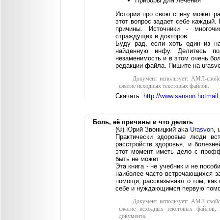
Приборы для лечения
Истории про свою спину может ра
этот вопрос задает себе каждый.
причины. Источники - многочи
страждущих и докторов.
Буду рад, если хоть один из н
найденную инфу. Делитесь п
незаменимость и в этом очень бо
редакции файла. Пишите на urasvo
Документ использует: АМЛ-свойс
сжатие исходных текстовых файлов.
Скачать:
http://www.sanson.hotmai
Боль, её причины и что делать
(©) Юрий Звоницкий aka
Urasvon
, 
Практически здоровые люди вст
расстройств здоровья, и болезне
этот момент иметь дело с профф
быть не может
Эта книга - не учебник и не посо
наиболее часто встречающихся за
помощи, рассказывают о том, как 
себе и нуждающимся первую пом
Документ использует: АМЛ-свойс
сжатие исходных текстовых файлов, 
документа.