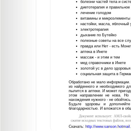
болезни частей тела и сис
диетотерапия и правильное
лечение голодом
витамины и микроэлементы
настойки, масла, яблочный 
электротерапия
дыхание по Бутейко
полезные советы на все слу
правда или Нет - есть Монет
аптека в Инете
массаж - и этим и тем
мед справочники в Инете
золотой ус в дело здоровья
социальная защита в Герма
Обработано не мало информации. 
из найденного и необходимого дл
пылится в аптеке. И может приго
этом направлении не нова. Но
нахождения нужного - не обойтись
Будьте здоровы и дополняйт
благодарностью. И вложатся в общ
Документ использует: АМЛ-свойс
сжатие исходных текстовых файлов, воз
Скачать:
http://www.sanson.hotmai