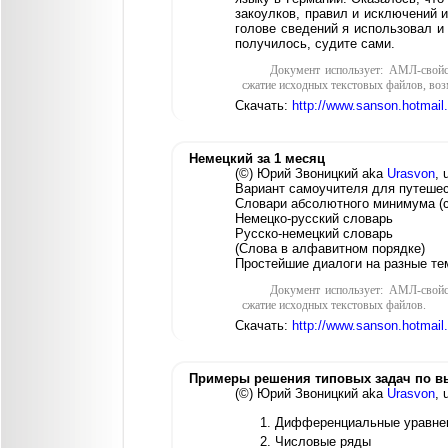
закоулков, правил и исключений 
голове сведений я использовал и 
получилось, судите сами.
Документ использует: АМЛ-свойс
сжатие исходных текстовых файлов, воз
Скачать:
http://www.sanson.hotmai
Немецкий за 1 месяц
(©) Юрий Звоницкий aka
Urasvon
, 
Вариант самоучителя для путеше
Словари абсолютного минимума (с
Немецко-русский словарь
Русско-немецкий словарь
(Слова в алфавитном порядке)
Простейшие диалоги на разные тем
Документ использует: АМЛ-свойс
сжатие исходных текстовых файлов.
Скачать:
http://www.sanson.hotmai
Примеры решения типовых задач по вы
(©) Юрий Звоницкий aka
Urasvon
, 
Дифференциальные уравне
Числовые ряды