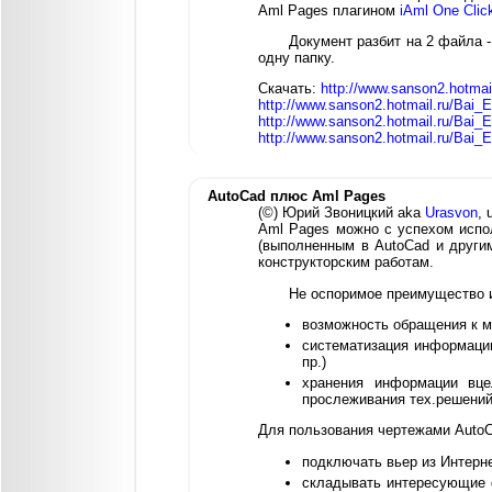
Aml Pages плагином
iAml One Clic
Документ разбит на 2 файла 
одну папку.
Скачать:
http://www.sanson2.hotmai
http://www.sanson2.hotmail.ru/Bai_E
http://www.sanson2.hotmail.ru/Bai_E
http://www.sanson2.hotmail.ru/Bai_E
AutoCad плюс Aml Pages
(©) Юрий Звоницкий aka
Urasvon
, 
Aml Pages можно с успехом испол
(выполненным в AutoCad и други
конструкторским работам.
Не оспоримое преимущество и
возможность обращения к м
систематизация информации
пр.)
хранения информации вце
прослеживания тех.решений
Для пользования чертежами AutoC
подключать вьер из Интерн
складывать интересующие 