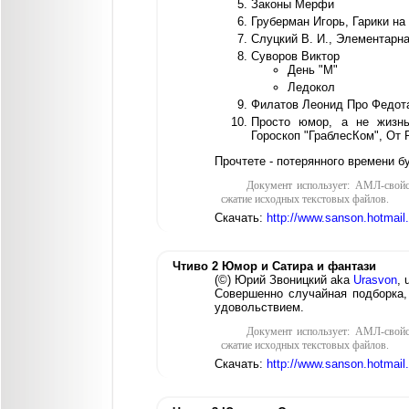
Законы Мерфи
Груберман Игорь, Гарики на 
Слуцкий В. И., Элементарна
Суворов Виктор
День "М"
Ледокол
Филатов Леонид Про Федот
Просто юмор, а не жизнь
Гороскоп "ГраблесКом", От Р
Прочтете - потерянного времени бу
Документ использует: АМЛ-свойс
сжатие исходных текстовых файлов.
Скачать:
http://www.sanson.hotmai
Чтиво 2 Юмор и Сатира и фантази
(©) Юрий Звоницкий aka
Urasvon
, 
Совершенно случайная подборка,
удовольствием.
Документ использует: АМЛ-свойс
сжатие исходных текстовых файлов.
Скачать:
http://www.sanson.hotmail