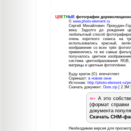
ЦВ
ЕТН
ЫЕ
фотографии дореволюционн
©
www.photo-element.ru
Сергей Михайлович Прокудин–Гор
века. Задолго до рождения цв
любопытный способ фотографирова
очень короткого сеанса на тр
использовались красный, зел
изображение со всех трёх фотопл
применялись те же самые фильтр
получалось цветное изображение
система цветообразования RGB,
матрицы и цветные фотоплёнки.
Буду краток (©): впечатляет.
Скриншот:
в новом окне
Источник:
http://photo-element.ru/p
Скачать документ:
Dore.zip
[ 2.3M 
А это собстве
(формат справки
документа попул
Скачать CHM-фа
Необходимая версия для просмот