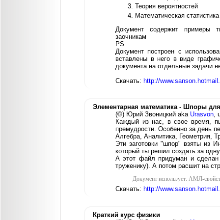
Теория вероятностей
Математическая статистика
Документ содержит примеры т
заочникам
PS
Документ построен с использов
вставлены в него в виде графич
документа на отдельные задачи н
Скачать:
http://www.sanson.hotmai
Элементарная математика - Шпоры для
(©) Юрий Звоницкий aka
Urasvon
, 
Каждый из нас, в свое время, п
премудрости. Особенно за день п
Алгебра, Аналитика, Геометрия, 
Эти заготовки "шпор" взяты из И
который ты решил создать за одну
А этот файл придуман и сделан
труженику). А потом расшит на ст
Документ использует: АМЛ-свойст
Скачать:
http://www.sanson.hotmai
Краткий курс физики