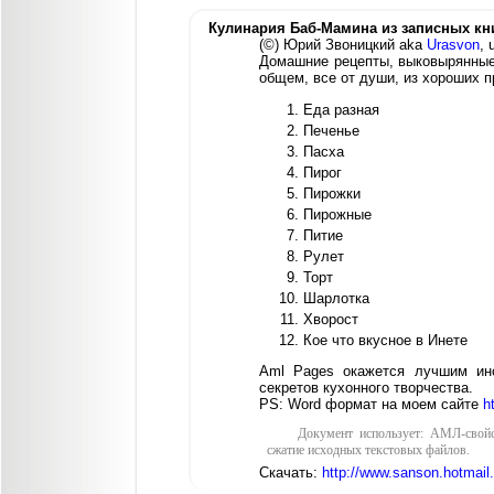
Кулинария Баб-Мамина из записных кн
(©) Юрий Звоницкий aka
Urasvon
, 
Домашние рецепты, выковырянные 
общем, все от души, из хороших п
Еда разная
Печенье
Пасха
Пирог
Пирожки
Пирожные
Питие
Рулет
Торт
Шарлотка
Хворост
Кое что вкусное в Инете
Аml Pages окажется лучшим ин
секретов кухонного творчества.
PS: Word формат на моем сайте
h
Документ использует: АМЛ-свойс
сжатие исходных текстовых файлов.
Скачать:
http://www.sanson.hotmail