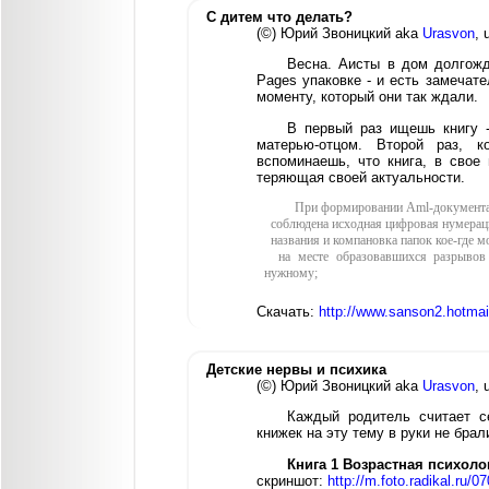
С дитем что делать?
(©) Юрий Звоницкий aka
Urasvon
, 
Весна. Аисты в дом долгожд
Pages упаковке - и есть замечат
моменту, который они так ждали.
В первый раз ищешь книгу -
матерью-отцом. Второй раз, к
вспоминаешь, что книга, в свое 
теряющая своей актуальности.
При формировании Aml-документа
соблюдена исходная цифровая нумераци
названия и компановка папок кое-где м
на месте образовавшихся разрывов 
нужному;
Скачать:
http://www.sanson2.hotmai
Детские нервы и психика
(©) Юрий Звоницкий aka
Urasvon
, 
Каждый родитель считает с
книжек на эту тему в руки не брал
Книга 1 Возрастная психоло
скриншот:
http://m.foto.radikal.ru/