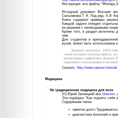
Инструкция: все файлы "Wishaja_M
Исходный документ Выс­шая мат
Сальникова Т. А. Под ред. А.И. К
Книга содержит примеры решен
Каждой задаче отведен отдельны
ее решения с необходимыми теоре
Кроме того, в раздел включены д
ним.
Для студентов и преподавателей
вузов; может быть использована к
Документ использует: АМЛ-свойс
сжатие исходных текстовых файлов, воз
просмотрщика графического формата Dj
оперативного использования и системат
Скачать:
http://www.sanson.hotmai
Медицина
Не традиционная медицина для всех
(©) Юрий Звоницкий aka
Urasvon
, 
Эта подборка "Как поднять себя 
Содержание папок
заметки долго Трудившегос
диагностика болезней и пр