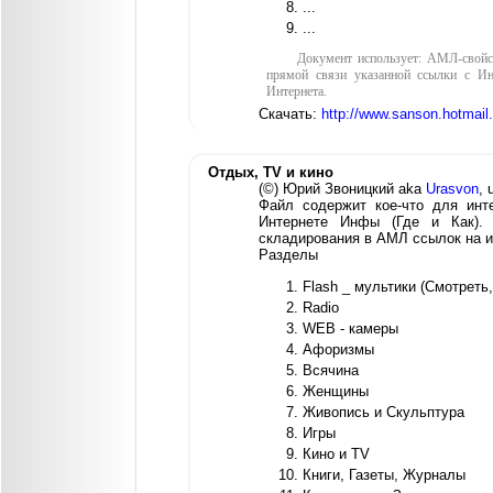
...
...
Документ использует: АМЛ-свойс
прямой связи указанной ссылки с Инт
Интернета.
Скачать:
http://www.sanson.hotmai
Отдых, TV и кино
(©) Юрий Звоницкий aka
Urasvon
, 
Файл содержит кое-что для инт
Интернете Инфы (Где и Как).
складирования в АМЛ ссылок на и
Разделы
Flash _ мультики (Смотреть,
Radio
WEB - камеры
Афоризмы
Всячина
Женщины
Живопись и Скульптура
Игры
Кино и TV
Книги, Газеты, Журналы