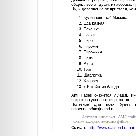
общем, все от души, из хороших п
Ну, и дополнение от приятеля, ко
Кулинария Баб-Мамина
Еда разная
Печенье
Пасха
Пирог
Пирожки
Пирожные
Питие
Рулет
Торт
Шарлотка
Хворост
+ Китайские блюда
Аml Pages окажется лучшим ин
секретов кухонного творчества.
Полезное для всех будет 
urasvon[собака]narod.ru
Документ использует: АМЛ-свойс
сжатие исходных текстовых файлов.
Скачать:
http://www.sanson.hotmail.