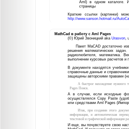
Aml) в одном каталоге. 
страницы
Краткие ссылки (картинки) мо
http://www.sanson.hotmail.ru/Auto
MathCad в работу с Aml Pages
(©) Юрий Звоницкий aka
Urasvon
, 
Пакет MaCAD достаточно из
решения математических задач.
радиолюбителя, математика. В
выполнении курсовых расчетов и п
В документе находятся учебники
справочные данные и справочники
защищены авторскими правами (на
А быстрое нахождение нужного т
Pages Поиск.
А в случае, если исходные фо
осуществлялся Copy Paste (удоб
или средствами Aml Pages (Импор
Итак, при создании этого докуме
информации, и автоматическая перек
текстовой и графической информации р
И еще, вы почувствуете свою нас