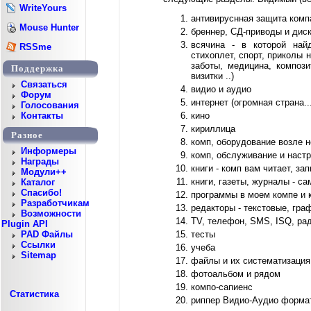
WriteYours
антивируснная защита комп
Mouse Hunter
бреннер, СД-приводы и дис
всячина - в которой най
RSSme
стихоплет, спорт, приколы 
заботы, медицина, компози
Поддержка
визитки ..)
Cвязаться
видио и аудио
Форум
интернет (огромная страна...
Голосования
кино
Контакты
кириллица
Разное
комп, оборудование возле не
Информеры
комп, обслуживание и наст
Награды
книги - комп вам читает, за
Модули++
книги, газеты, журналы - са
Каталог
Спасибо!
программы в моем компе и 
Разработчикам
редакторы - текстовые, гр
Возможности
TV, телефон, SMS, ISQ, ра
Plugin API
тесты
PAD Файлы
Ссылки
учеба
Sitemap
файлы и их систематизация
фотоальбом и рядом
компо-сапиенс
Статистика
риппер Видио-Аудио форма