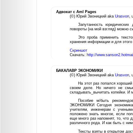
Адвокат с Aml Pages
(©) Юрий Звоницкий aka
Urasvon
, 
Запутанность юридических 
повороты (на мой взгляд) можно 
Это проба применить текст
хранения информации и для этого
Скриншот
Скачать:
http://www.sanson2.hotmai
БАКАЛАВР ЭКОНОМИКИ
(©) Юрий Звоницкий aka
Urasvon
, 
На этот раз попался хороший
своем деле. Но ничего не смыс
складывать_вычитать копейки. И м
Пособие м/быть рекоменд
ЭКОНОМИКИ Сегодня экономикам
учителям, инженерам с учеными
положено знать многое, если поп
еще много раз напомнят, то, что 
различного рода. И как быть с ними
Тексты взяты в открытом до