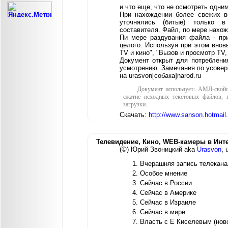
и что еще, что не осмотреть одним
При нахождении более свежих в
уточнялись (битые) только в
составителя. Файл, по мере нахо
Пи мере раздувания файла - при
целого. Используя при этом внов
TV и кино", "Вызов и просмотр TV,
Документ открыт для потребления
усмотрению. Замечания по усовер
на urasvon[собака]narod.ru
Документ использует: АМЛ-свойс
сжатие исходных текстовых файлов, 
загрузки.
Скачать:
http://www.sanson.hotmail.
Телевидение, Кино, WEB-камеры в Инт
(©) Юрий Звоницкий aka
Urasvon
, 
Вчерашняя запись телеканал
Особое мнение
Сейчас в России
Сейчас в Америке
Сейчас в Израиле
Сейчас в мире
Власть с Е Киселевым (нов