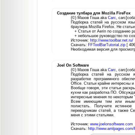
Создание тулбара для Mozilla FireFox
(©) Мазов Гоша aka
Carc
, carc[соб
Подборка статей на русском язык
браузера Mozilla Firefox. Не стать
+ Статья от Aerin по созданию ра
+ небольшое руководство по соз
Источник:
http://www.toolbar.net.ru/
Скачать:
FFToolBarTutorial.zip
[ 40
Необходимая версия для просмот
Joel On Software
(©) Мазов Гоша aka
Carc
, carc[соб
Подборка статей на русском я
разработке программного обесп
Office. Статьи крайне интересны
Вообще говоря, эти статьи раскр
кухни как разработка ПО. Обсужд
интересные мнения по некоторым 
Всем имеющим тем или иным 
полистать. Получите истинное
переводчикам статей, а также Се
меня с этими статьями.
Источник:
www.joelonsoftware.com
Скачать:
http://www.amlpages.com/