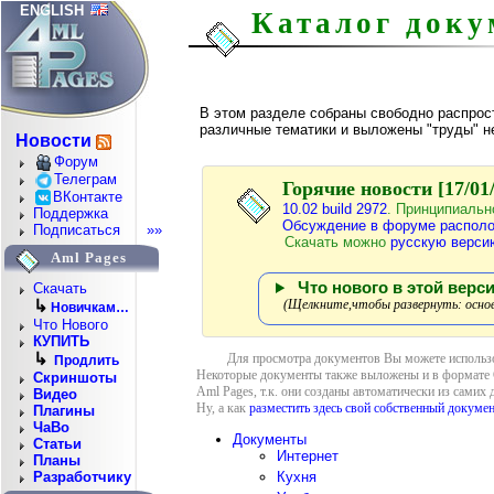
ENGLISH
Каталог доку
В этом разделе собраны свободно распро
различные тематики и выложены "труды" н
Новости
Форум
Телеграм
Горячие новости [17/01/
ВКонтакте
10.02 build 2972
. Принципиаль
Поддержка
Обсуждение в форуме располо
Подписаться
»»
Скачать можно
русскую верси
Aml Pages
Что нового в этой верси
Скачать
(Щелкните,чтобы развернуть: основ
↳
Новичкам…
Что Нового
КУПИТЬ
↳
Для просмотра документов Вы можете использ
Продлить
Некоторые документы также выложены и в формат
Скриншоты
Aml Pages, т.к. они созданы автоматически из сами
Видео
Ну, а как
разместить здесь свой собственный докумен
Плагины
ЧаВо
Документы
Статьи
Интернет
Планы
Кухня
Разработчику