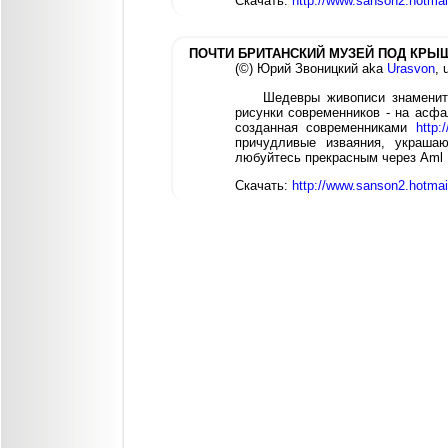
Скачать:
http://www.sanson2.hotma
ПОЧТИ БРИТАНСКИЙ МУЗЕЙ ПОД КРЫ
(©) Юрий Звоницкий aka
Urasvon
, 
Шедевры живописи знаменит
рисунки современников - на асфа
созданная современниками
http:
причудливые изваяния, украша
любуйтесь прекрасным через Aml
Скачать:
http://www.sanson2.hotm