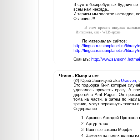
В суете беспробудных будничных 
всем нам некогда...
И теряем мы золотое наследие, о
Оглянись!!!
В этом проекте впервые использо
Интернета, как - WEB-архив
По материалам сайтов:
http://lingua.russianplanet.ru/librar
http://lingua.russianplanet.ru/librar
Скачать:
http://www.sanson4.hotmai
Чтиво - Юмор и нет
(©) Юрий Звоницкий aka
Urasvon
, 
Это подборка Книг, которые случа
удавалось прочесть сразу. А пос
дорогой в Aml Pages. Он прекра
тома на части, а затем по нас
зрение, могут перекинуть тексты в
Содержание:
Арканов Аркадий Протокол 
Артур Блох
Военные законы Мерфи
Заметки на полях шляпы из