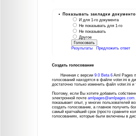
•
Показывать закладки документ
И для 1-го документа
Не показывать для 1-го
Не показывать
Другое
Результаты
Предложить ответ
Создать голосование
Начиная с версии
9.0 Beta 6
Aml Pages п
голосований находятся в файле voter.ini в д
достаточно только изменить файл voter.ini и
Поэтому, если Вы хотите добавить собствен
электронной почте
amlpages@amlpages.com
показывает опыт, у многих пользователей в
создать голосование, а главное получить б
самый кратчайший срок (просто сравните ко
голосованиях, которые были включены в дис