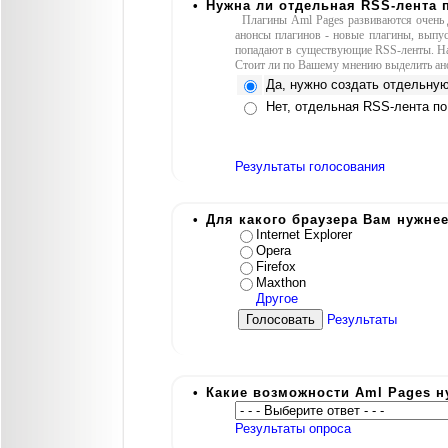
•
Нужна ли отдельная RSS-лента
Плагины Aml Pages развиваются очень 
анонсы плагинов - новые плагины, выпус
попадают в существующие RSS-ленты. На 
Стоит ли по Вашему мнению выделить ан
Да, нужно создать отдельну
Нет, отдельная RSS-лента по
Результаты голосования
•
Для какого браузера Вам нужне
Internet Explorer
Opera
Firefox
Maxthon
Другое
Результаты
•
Какие возможности Aml Pages н
Результаты опроса