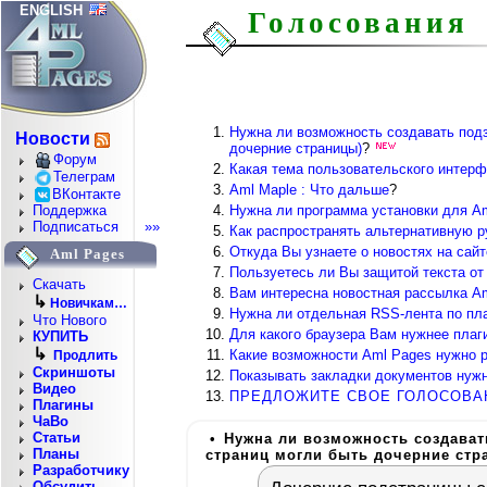
ENGLISH
Голосования
Нужна ли возможность создавать подз
Новости
дочерние страницы)
?
Форум
Какая тема пользовательского интер
Телеграм
Aml Maple : Что дальше
?
ВКонтакте
Нужна ли программа установки для A
Поддержка
Подписаться
»»
Как распространять альтернативную р
Откуда Вы узнаете о новостях на сай
Aml Pages
Пользуетесь ли Вы защитой текста от
Скачать
Вам интересна новостная рассылка A
↳
Новичкам…
Нужна ли отдельная RSS-лента по пл
Что Нового
Для какого браузера Вам нужнее плаги
КУПИТЬ
↳
Какие возможности Aml Pages нужно р
Продлить
Скриншоты
Показывать закладки документов нуж
Видео
ПРЕДЛОЖИТЕ СВОЕ ГОЛОСОВА
Плагины
ЧаВо
Статьи
•
Нужна ли возможность создавать
Планы
страниц могли быть дочерние стр
Разработчику
Обсудить