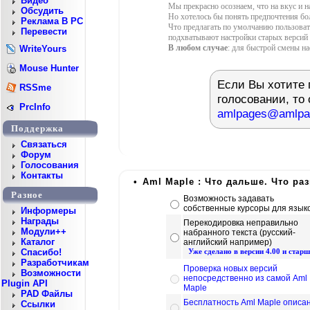
Видео
Мы прекрасно осознаем, что на вкус и н
Обсудить
Но хотелось бы понять предпочтения бо
Реклама В PC
Что предлагать по умолчанию пользоват
Перевести
подхватывают настройки старых версий 
В любом случае
: для быстрой смены на
WriteYours
Mouse Hunter
Если Вы хотите 
RSSme
голосовании, то
PrcInfo
amlpages@amlpa
Поддержка
Cвязаться
Форум
Голосования
Контакты
•
Aml Maple : Что дальше. Что ра
Разное
Возможность задавать
собственные курсоры для язык
Информеры
Награды
Перекодировка неправильно
Модули++
набранного текста (русский-
Каталог
английский например)
Уже сделано в версии 4.00 и старш
Спасибо!
Разработчикам
Проверка новых версий
Возможности
непосредственно из самой Aml
Plugin API
Maple
PAD Файлы
Бесплатность Aml Maple описа
Ссылки