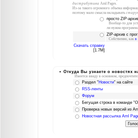
дистрибутива
Aml Pages.
Из-за такого огромного объема информац
поэтому мало смысла вкладывать
стару
просто ZIP-архи
Вообще-то для ус
ли нужна программа 
ZIP-архив с про
Собственно, как
в
Скачать справку
[1.7M]
•
Откуда Вы узнаете о новостях н
Имеется ввиду в основном, предпочтител
Раздел "
Новости
" на сайте
RSS-ленты
Форум
Бегущая строка в команде "О 
Проверка новых версий из Am
Новостная рассылка Aml Pag