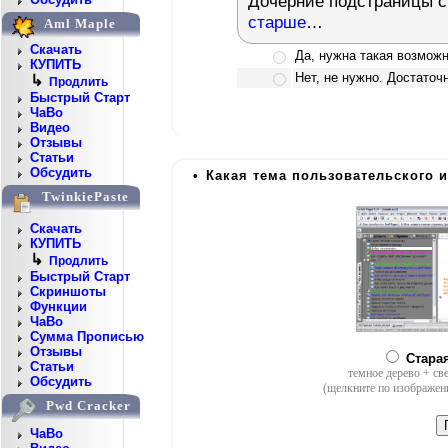
Дочерние подстраницы с
старше
…
Aml Maple
Скачать
Да, нужна такая возмож
КУПИТЬ
Нет, не нужно. Достаточ
↳
Продлить
Быстрый Старт
ЧаВо
Видео
Отзывы
Статьи
Обсудить
•
Какая тема пользовательского 
TwinkiePaste
Скачать
КУПИТЬ
↳
Продлить
Быстрый Старт
Скриншоты
Функции
ЧаВо
Сумма Прописью
Отзывы
Стара
Статьи
темное дерево + св
Обсудить
(щелкните по изображен
Pwd Cracker
ЧаВо