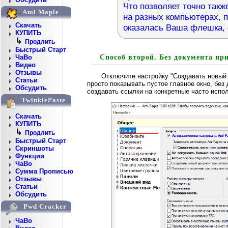
Что позволяет точно такж
Aml Maple
на разных компьютерах, п
Скачать
оказалась Ваша флешка, 
КУПИТЬ
↳
Продлить
Быстрый Старт
Способ второй. Без документа при
ЧаВо
Видео
Отзывы
Отключите настройку "Создавать новый 
Статьи
просто показывать пустое главное окно, бе
Обсудить
создавать ссылки на конкретные часто испо
TwinkiePaste
Скачать
КУПИТЬ
↳
Продлить
Быстрый Старт
Скриншоты
Функции
ЧаВо
Сумма Прописью
Отзывы
Статьи
Обсудить
Pwd Cracker
ЧаВо