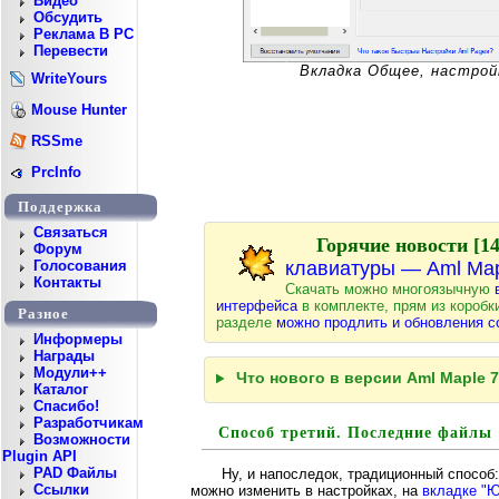
Видео
Обсудить
Реклама В PC
Перевести
Вкладка Общее, настрой
WriteYours
Mouse Hunter
RSSme
PrcInfo
Поддержка
Cвязаться
Горячие новости [14
Форум
клавиатуры — Aml Mapl
Голосования
Контакты
Скачать можно многоязычную
интерфейса
в комплекте, прям из коробк
Разное
разделе
можно продлить и обновления с
Информеры
Награды
Модули++
Что нового в версии Aml Maple 7.
Каталог
Спасибо!
Разработчикам
Способ третий. Последние файлы
Возможности
Plugin API
PAD Файлы
Ну, и напоследок, традиционный способ
Ссылки
можно изменить в настройках, на
вкладке "Ю