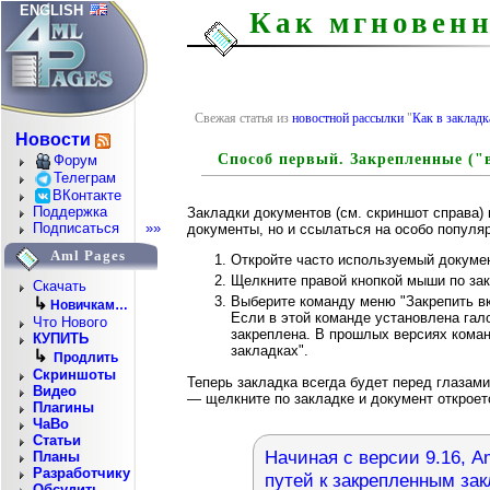
ENGLISH
Как мгновенн
Свежая статья из
новостной рассылки
"
Как в заклад
Новости
Способ первый. Закрепленные ("
Форум
Телеграм
ВКонтакте
Поддержка
Закладки документов (см. скриншот справа) 
Подписаться
»»
документы, но и ссылаться на особо популя
Aml Pages
Откройте часто используемый докумен
Щелкните правой кнопкой мыши по зак
Скачать
Выберите команду меню "Закрепить в
↳
Новичкам…
Если в этой команде установлена гало
Что Нового
закреплена. В прошлых версиях коман
КУПИТЬ
закладках".
↳
Продлить
Скриншоты
Теперь закладка всегда будет перед глазами:
Видео
— щелкните по закладке и документ откроет
Плагины
ЧаВо
Статьи
Начиная с версии 9.16, 
Планы
Разработчику
путей к закрепленным зак
Обсудить