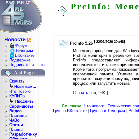
ENGLISH
PrcInfo: Мен
Новости
[ 22/01/2020 20::48]
PrcInfo 5.26
Форум
Телеграм
Менеджер процессов для Windows
ВКонтакте
PrcInfo мониторит в реальном в
PrcInfo предоставляет инфо
Поддержка
используются, и какими приложен
Подписаться
»»
Кроме того, программа показывае
Aml Pages
оперативной памяти. Утилита д
приоритет тому или иному задани
Скачать
процесс или запустить новый.
↳
Новичкам…
Что Нового
Скачать
[zip, 98K ]
КУПИТЬ
↳
Продлить
См. также
:
Что нового
|
Техническая по
Скриншоты
Группа ВКонтакте
|
Группа в Телеграм
|
PrcIn
Видео
Плагины
ЧаВо
Статьи
Планы
Разработчику
Обсудить