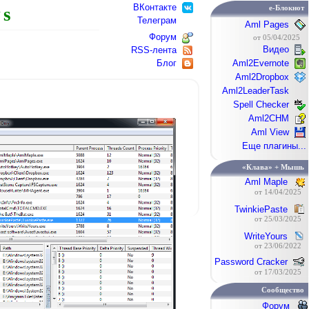
ВКонтакте
e-Блокнот
ws
Телеграм
Aml Pages
Форум
от 05/04/2025
Видео
RSS-лента
Блог
Aml2Evernote
Aml2Dropbox
Aml2LeaderTask
Spell Checker
Aml2CHM
Aml View
Еще плагины...
«Клава» + Мышь
Aml Maple
от 14/04/2025
TwinkiePaste
от 25/03/2025
WriteYours
от 23/06/2022
Password Cracker
от 17/03/2025
Сообщество
Форум