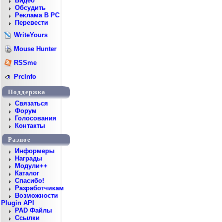
Видео
Обсудить
Реклама В PC
Перевести
WriteYours
Mouse Hunter
RSSme
PrcInfo
Поддержка
Cвязаться
Форум
Голосования
Контакты
Разное
Информеры
Награды
Модули++
Каталог
Спасибо!
Разработчикам
Возможности
Plugin API
PAD Файлы
Ссылки