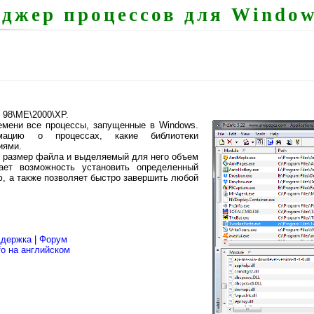
еджер процессов для Windo
 98\ME\2000\XP.
ремени все процессы, запущенные в Windows.
рмацию о процессах, какие библиотеки
иями.
т размер файла и выделяемый для него объем
ает возможность установить определенный
ю, а также позволяет быстро завершить любой
ддержка
|
Форум
fo на английском