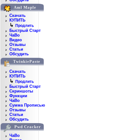
Aml Maple
Скачать
КУПИТЬ
↳
Продлить
Быстрый Старт
ЧаВо
Видео
Отзывы
Статьи
Обсудить
TwinkiePaste
Скачать
КУПИТЬ
↳
Продлить
Быстрый Старт
Скриншоты
Функции
ЧаВо
Сумма Прописью
Отзывы
Статьи
Обсудить
Pwd Cracker
ЧаВо