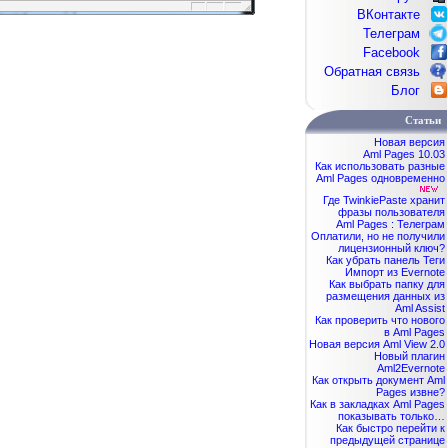
ВКонтакте
Телеграм
Facebook
Обратная связь
Блог
Статьи
Новая версия
Aml Pages 10.03
Как использовать разные
Aml Pages одновременно
Где TwinkiePaste хранит
фразы пользователя
Aml Pages : Телеграм
Оплатили, но не получили
лицензионный ключ?
Как убрать панель Теги
Импорт из Evernote
Как выбрать папку для
размещения данных из
Aml Assist
Как проверить что нового
в Aml Pages
Новая версия Aml View 2.0
Новый плагин
Aml2Evernote
Как открыть документ Aml
Pages извне?
Как в закладках Aml Pages
показывать только…
Как быстро перейти к
предыдущей странице