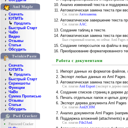
Анализ изменений текста и поддержка
Aml Maple
Автоматическая замена текста при вво
Скачать
См. плагин
Автозамена
.
КУПИТЬ
Автоматическое завершение текста при
↳
Продлить
См. плагин
AAC
.
Быстрый Старт
Создание таблиц в тексте.
ЧаВо
Автоматическая замена текста при вво
Видео
Был старинный плагин, но сейчас Aml Pages 
Отзывы
Статьи
Создание гиперссылок на файлы в виде
Обсудить
Преобразование форматированного те
TwinkiePaste
Работа с документами
Скачать
КУПИТЬ
Импорт данных из форматов файлов,
↳
Продлить
Экспорт любых данных из Aml Pages.
Быстрый Старт
Автоматическая замена текста при вво
Скриншоты
См. плагин
Aml Export
(экспорт в дерево па
Функции
ЧаВо
Создание списков страниц в дереве д
Сумма Прописью
Печать отдельных папок и целых доку
Отзывы
Экспорт дерева документа Aml Pages
Статьи
См. плагин
Aml2CHM
.
Обсудить
Анализ документов Aml Pages (наприм
Pwd Cracker
Поддержка вложений (attachments) в 
См. плагин
File2Aml
.
•
Password Cracker