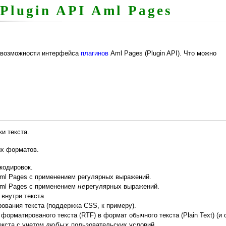
Plugin API Aml Pages
 возможности интерфейса
плагинов
Aml Pages (Plugin API). Что можно
и текста.
ых форматов.
кодировок.
Aml Pages с применением регулярных выражений.
Aml Pages с применением
не
регулярных выражений.
внутри текста.
вания текста (поддержка CSS, к примеру).
форматированого текста (RTF) в формат обычного текста (Plain Text) (и 
екста с учетом
любых
пользовательских условий.