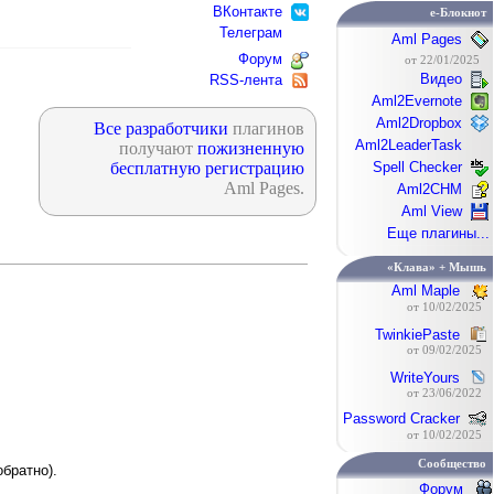
ВКонтакте
e-Блокнот
Телеграм
Aml Pages
Форум
от 22/01/2025
Видео
RSS-лента
Aml2Evernote
Aml2Dropbox
Все разработчики
плагинов
Aml2LeaderTask
получают
пожизненную
Spell Checker
бесплатную регистрацию
Aml Pages.
Aml2CHM
Aml View
Еще плагины...
«Клава» + Мышь
Aml Maple
от 10/02/2025
TwinkiePaste
от 09/02/2025
WriteYours
от 23/06/2022
Password Cracker
от 10/02/2025
Сообщество
обратно).
Форум