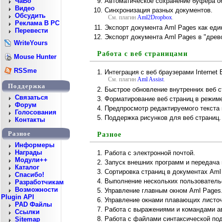
Автоматическое сохранение буфера о
ЧаВо
Видео
Синхронизация разных документов.
Обсудить
См. плагин
Aml2Dropbox
.
Реклама В PC
Экспорт документа Aml Pages как единог
Перевести
Экспорт документа Aml Pages в "древ
WriteYours
Работа с веб страницами
Mouse Hunter
RSSme
Интеграция с веб браузерами Internet E
См. плагин
Aml Assist
.
Поддержка
Быстрое обновление внутренних веб с
Cвязаться
Форматирование веб страниц в режиме
Форум
Предпросмотр редактируемого текста 
Голосования
Поддержка рисунков для веб страниц.
Контакты
Разное
Разное
Информеры
Награды
Работа с электронной почтой.
Модули++
Запуск внешних программ и передача 
Каталог
Сортировка страниц в документах Aml
Спасибо!
Выполнение нескольких пользовательс
Разработчикам
Возможности
Управление главным окном Aml Pages
Plugin API
Управление окнами плавающих листоч
PAD Файлы
Работа с выражениями и командами ав
Ссылки
Работа с файлами синтаксической по
Sitemap