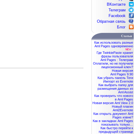
ВКонтакте
Телеграм
Facebook
Обратная связь
Блог
Статьи
Как использовать разные
Aml Pages одновременно
Где TwinkiePaste хранит
фразы пользователя
Aml Pages : Телеграм
Оплатили, но не получили
лицензионный ключ?
Новая версия
Aml Pages 9.90
Как убрать панель Теги
Импорт из Evernote
Как выбрать папку для
размещения данных из
Aml Assist
Как проверить что нового
в Aml Pages
Новая версия Aml View 2.0
Новый плагин
Aml2Evernote
Как открыть документ Aml
Pages извне?
Как в закладках Aml Pages
показывать только…
Как быстро перейти к
предыдущей странице