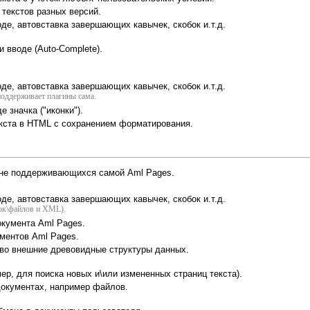
 текстов разных версий.
де, автовставка завершающих кавычек, скобок и.т.д.
 вводе (Auto-Complete).
де, автовставка завершающих кавычек, скобок и.т.д.
поддерживает плагины сама.
 значка ("иконки").
кста в HTML с сохранением форматирования.
 не поддерживающихся самой Aml Pages.
де, автовставка завершающих кавычек, скобок и.т.д.
пок\файлов и XML).
окумента Aml Pages.
ментов Aml Pages.
 во внешние древовидные структуры данных.
ер, для поиска новых и\или измененных страниц текста).
документах, например файлов.