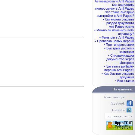
Автозагрузка и Aml Pages
Как сохранить
гиперссылку в Aml Pages
Что такое быстрые
настройки в Aml Pages?
• Как можно открыть
раздел документа
Aml Pages извне
• Можно ли изменить веб-
страницу?
• Фильтры в Aml Pages
• Проверка новых версий
• Про гиперсссылки
• Быстрый доступ к
заметкам
• Синхронизация
документов через
Интернет
• Где взять portable-
версию Aml Pages?
• Как быстро открыть
документ
• Все статьи
На манжетах
блог автора
facebook
linkedin
гостевая carc`а