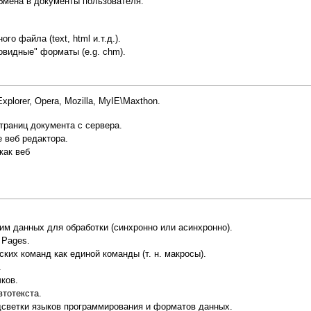
бмена в документы пользователя.
о файла (text, html и.т.д.).
овидные" форматы (e.g. chm).
xplorer, Opera, Mozilla, MyIE\Maxthon.
траниц документа с сервера.
 веб редактора.
как веб
им данных для обработки (синхронно или асинхронно).
 Pages.
ких команд как единой команды (т. н. макросы).
.
ков.
тотекста.
дсветки языков программирования и форматов данных.