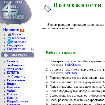
ENGLISH
Возможности 
В этом разделе перечислены основные
реализовать в плагинах:
Новости
Форум
Телеграм
ВКонтакте
Поддержка
Подписаться
»»
Работа с текстом
Aml Pages
Проверка орфографии и\или грамматик
Скачать
См. плагин
Spell Checker
.
↳
Новичкам…
Что Нового
Вставка в текст рисунков самых разн
КУПИТЬ
См. плагин
Aml Image
.
↳
Продлить
Перекодировка текста из\в различных 
Скриншоты
Поиск и замена текста в документах 
Видео
Поиск и замена текста в документах 
Плагины
ЧаВо
Более продвинутые методы навигации 
Статьи
Более мощные возможности форматиро
Планы
Преобразование текста из\в форматов 
Разработчику
Переформатирование и перестройка т
Обсудить