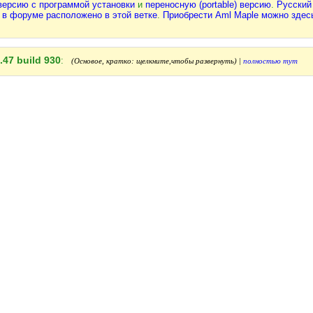
версию с программой установки
и
переносную (portable) версию
.
Русский
в форуме расположено в этой ветке
.
Приобрести Aml Maple можно здес
47 build 930
:
(Основое, кратко: щелкните,чтобы развернуть) |
полностью тут