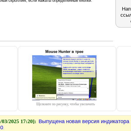
ьный скроллинг, если нажаты определенные кнопки.
Нап
ссыл
Mouse Hunter в трее
Щелкните по рисунку, чтобы увеличить
/03/2025 17:20]:
Выпущена новая версия индикатора
30
.