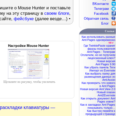
ВКонтакте
ишите о Mouse Hunter и поставьте
Телеграм
ку на эту страницу в
своем блоге
,
Facebook
сайте,
фейсбуке
(далее везде…) •
Обратная связь
Блог
Статьи
Как использовать разные
Aml Pages одновременно
Настройки Mouse Hunter
Где TwinkiePaste хранит
фразы пользователя
Aml Pages : Телеграм
Оплатили, но не получили
лицензионный ключ?
Новая версия
Aml Pages 9.90
Как убрать панель Теги
Импорт из Evernote
Как выбрать папку для
размещения данных из
Aml Assist
Щелкните по рисунку, чтобы увеличить
Как проверить что нового
в Aml Pages
Новая версия Aml View 2.0
Новый плагин
Aml2Evernote
Как открыть документ Aml
Pages извне?
Как в закладках Aml Pages
 раскладки клавиатуры —
показывать только…
Как быстро перейти к
предыдущей странице