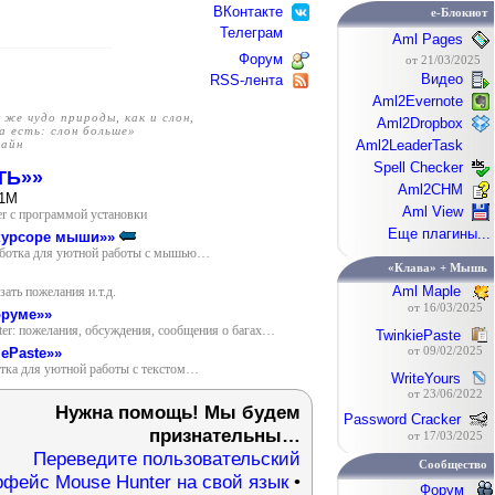
ВКонтакте
e-Блокнот
Телеграм
Aml Pages
Форум
от 21/03/2025
Видео
RSS-лента
Aml2Evernote
же чудо природы, как и слон,
Aml2Dropbox
а есть: слон больше»
лайн
Aml2LeaderTask
Spell Checker
ТЬ»»
Aml2CHM
.1M
Aml View
r с программой установки
Еще плагины...
курсоре мыши»»
аботка для уютной работы с мышью…
«Клава» + Мышь
Aml Maple
зать пожелания и.т.д.
от 16/03/2025
оруме»»
er: пожелания, обсуждения, сообщения о багах…
TwinkiePaste
от 09/02/2025
iePaste»»
отка для уютной работы с текстом…
WriteYours
от 23/06/2022
Нужна помощь! Мы будем
Password Cracker
признательны…
от 17/03/2025
Переведите пользовательский
Сообщество
рфейс Mouse Hunter на свой язык
•
Форум