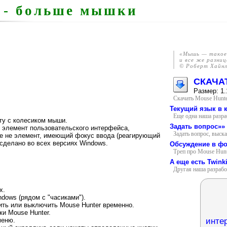
 - больше мышки
«Мышь — такое 
и все же разниц
© Роберт Хайн
СКАЧА
Размер: 1
Скачать Mouse Hunte
Текущий язык в 
Еще одна наша разр
ту с колесиком мыши.
Задать вопрос»»
 элемент пользовательского интерфейса,
Задать вопрос, выска
се не элемент, имеющий фокус ввода (реагирующий
 сделано во всех версиях Windows.
Обсуждение в ф
Треп про Mouse Hunt
А еще есть Twink
Другая наша разраб
х.
dows (рядом с "часиками").
ить или выключить Mouse Hunter временно.
ки Mouse Hunter.
инте
меню.