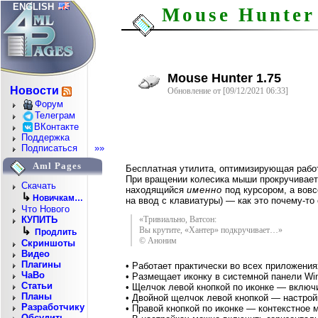
ENGLISH
Mouse Hunter
Mouse Hunter 1.75
Новости
Обновление от [09/12/2021 06:33]
Форум
Телеграм
ВКонтакте
Поддержка
Подписаться
»»
Aml Pages
Бесплатная утилита, оптимизирующая рабо
При вращении колесика мыши прокручивает
Скачать
находящийся
именно
под курсором, а вов
↳
Новичкам…
на ввод с клавиатуры) — как это почему-то
Что Нового
«Тривиально, Ватсон:
КУПИТЬ
Вы крутите, «Хантер» подкручивает…»
↳
Продлить
© Аноним
Скриншоты
Видео
Плагины
• Работает практически во всех приложения
ЧаВо
• Размещает иконку в системной панели Win
Статьи
• Щелчок левой кнопкой по иконке — включ
Планы
• Двойной щелчок левой кнопкой — настрой
Разработчику
• Правой кнопкой по иконке — контекстное 
Обсудить