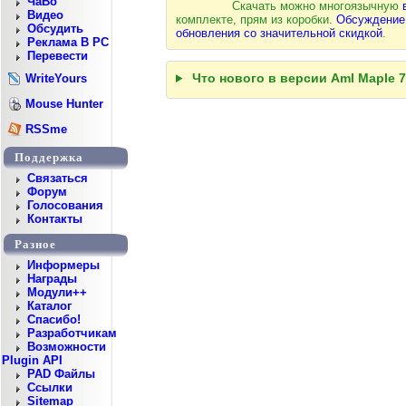
ЧаВо
Скачать можно многоязычную
Видео
комплекте, прям из коробки.
Обсуждение 
Обсудить
обновления со значительной скидкой
.
Реклама В PC
Перевести
Что нового в версии Aml Maple 7.
WriteYours
Mouse Hunter
RSSme
Поддержка
Cвязаться
Форум
Голосования
Контакты
Разное
Информеры
Награды
Модули++
Каталог
Спасибо!
Разработчикам
Возможности
Plugin API
PAD Файлы
Ссылки
Sitemap