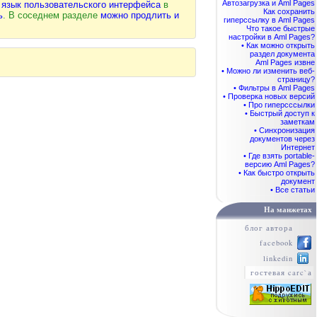
Автозагрузка и Aml Pages
 язык пользовательского интерфейса
в
Как сохранить
ь
. В соседнем разделе
можно продлить и
гиперссылку в Aml Pages
Что такое быстрые
настройки в Aml Pages?
• Как можно открыть
раздел документа
Aml Pages извне
• Можно ли изменить веб-
страницу?
• Фильтры в Aml Pages
• Проверка новых версий
• Про гиперсссылки
• Быстрый доступ к
заметкам
• Синхронизация
документов через
Интернет
• Где взять portable-
версию Aml Pages?
• Как быстро открыть
документ
• Все статьи
На манжетах
блог автора
facebook
linkedin
гостевая carc`а