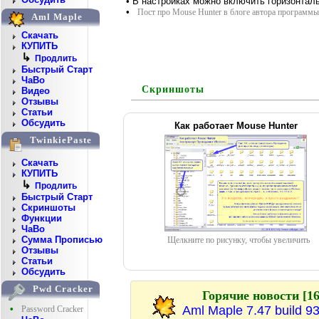
• В настройках можно включить горизонтал
•
Пост про Mouse Hunter в блоге автора программы
Aml Maple
Скачать
КУПИТЬ
↳
Продлить
Быстрый Старт
ЧаВо
Скриншоты
Видео
Отзывы
Статьи
Обсудить
Как работает Mouse Hunter
TwinkiePaste
Скачать
КУПИТЬ
↳
Продлить
Быстрый Старт
Скриншоты
Функции
ЧаВо
Сумма Прописью
Щелкните по рисунку, чтобы увеличить
Отзывы
Статьи
Обсудить
Pwd Cracker
Горячие новости [16
Aml Maple 7.47 build 9
•
Password Cracker