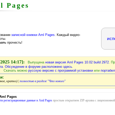
l Pages
зовании
записной книжки Aml Pages
. Каждый видео-
исп
оты.
шать
прочесть!
2025 14:17]:
Выпущена
новая версия Aml Pages 10.02 build 2972
. П
та
.
Обсуждение в форуме расположено здесь
.
Скачать можно
русскую версию с программой установки
или
портабе
и:
ное, кратко) |
полностью в разделе "Что нового"
 Aml Pages
ти регистрационные данные в Aml Pages
простым открытием ZIP-архива с лицензионной