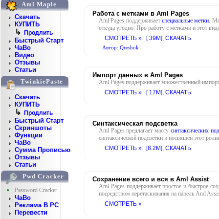
Aml Maple
Работа с метками в Aml Pages
Скачать
Aml Pages поддерживает
специальные метки
. М
КУПИТЬ
откуда угодно. Про работу с метками и этот вид
↳
Продлить
СМОТРЕТЬ »
[ 39M],
СКАЧАТЬ
Быстрый Старт
ЧаВо
Автор: Qreshok
Видео
Отзывы
Статьи
Импорт данных в Aml Pages
TwinkiePaste
Aml Pages поддерживает множественный импорт 
СМОТРЕТЬ »
[ 17M],
СКАЧАТЬ
Скачать
КУПИТЬ
↳
Продлить
Быстрый Старт
Синтаксическая подсветка
Скриншоты
Aml Pages предлагает массу
синтаксических по
Функции
синтаксической подсветки и посвящен этот роли
ЧаВо
СМОТРЕТЬ »
[8.2M],
СКАЧАТЬ
Сумма Прописью
Отзывы
Статьи
Pwd Cracker
Сохранение всего и вся в Aml Assist
Aml Pages поддерживает простое и быстрое со
•
Password Cracker
посредством перетаскивания на панель Aml Assis
ЧаВо
СМОТРЕТЬ »
Реклама В PC
Перевести