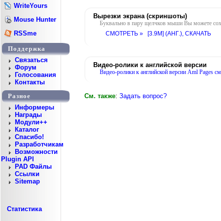
WriteYours
Вырезки экрана (скриншоты)
Mouse Hunter
Буквально в пару щелчков мыши Вы можете сохра
RSSme
СМОТРЕТЬ »
[3.9M] (АНГ.),
СКАЧАТЬ
Поддержка
Cвязаться
Видео-ролики к английской версии
Форум
Видео-ролики к английской версии Aml Pages см.
Голосования
Контакты
См. также
:
Задать вопрос?
Разное
Информеры
Награды
Модули++
Каталог
Спасибо!
Разработчикам
Возможности
Plugin API
PAD Файлы
Ссылки
Sitemap
Статистика