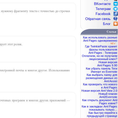
ВКонтакте
Телеграм
 нужному фрагменту текста с точностью до строчки
Facebook
Обратная связь
Блог
Статьи
Как использовать разные
Aml Pages одновременно
рует этот ролик.
Где TwinkiePaste хранит
фразы пользователя
Aml Pages : Телеграм
Оплатили, но не получили
лицензионный ключ?
Новая версия
Aml Pages 9.90
Как убрать панель Теги
электронной почты и многое другое. Использованию
Импорт из Evernote
Как выбрать папку для
размещения данных из
Aml Assist
Как проверить что нового
в Aml Pages
Новая версия Aml View 2.0
Новый плагин
Aml2Evernote
, почтовых программ и многих других приложений —
Как открыть документ Aml
Pages извне?
Как в закладках Aml Pages
показывать только…
Как быстро перейти к
предыдущей странице