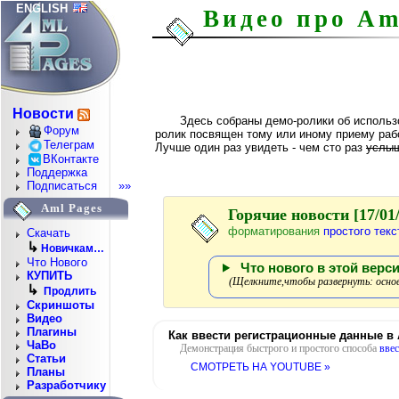
ENGLISH
Видео про Am
Новости
Здесь собраны демо-ролики об исполь
Форум
ролик посвящен тому или иному приему раб
Телеграм
Лучше один раз увидеть - чем сто раз
услы
ВКонтакте
Поддержка
Подписаться
»»
Aml Pages
Горячие новости [17/01/
форматирования
простого текс
Скачать
↳
Новичкам…
Что Нового
Что нового в этой верси
КУПИТЬ
(Щелкните,чтобы развернуть: основ
↳
Продлить
Скриншоты
Видео
Плагины
Как ввести регистрационные данные в
ЧаВо
Демонстрация быстрого и простого способа
ввес
Статьи
СМОТРЕТЬ НА YOUTUBE »
Планы
Разработчику