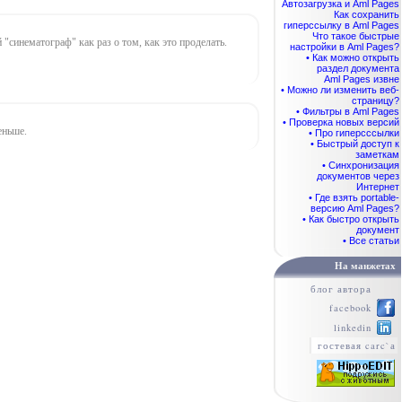
Автозагрузка и Aml Pages
Как сохранить
гиперссылку в Aml Pages
Что такое быстрые
"синематограф" как раз о том, как это проделать.
настройки в Aml Pages?
• Как можно открыть
раздел документа
Aml Pages извне
• Можно ли изменить веб-
страницу?
• Фильтры в Aml Pages
• Проверка новых версий
еньше.
• Про гиперсссылки
• Быстрый доступ к
заметкам
• Синхронизация
документов через
Интернет
• Где взять portable-
версию Aml Pages?
• Как быстро открыть
документ
• Все статьи
На манжетах
блог автора
facebook
linkedin
гостевая carc`а