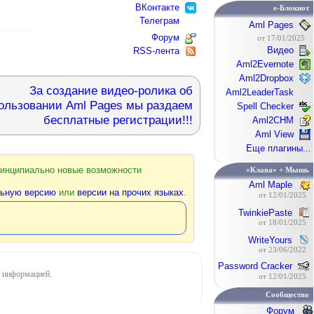
ВКонтакте
e-Блокнот
Телеграм
Aml Pages
Форум
от 17/01/2025
Видео
RSS-лента
Aml2Evernote
Aml2Dropbox
За создание видео-ролика об
Aml2LeaderTask
ользовании Aml Pages мы раздаем
Spell Checker
бесплатные регистрации!!!
Aml2CHM
Aml View
Еще плагины...
ринципиально новые возможности
«Клава» + Мышь
Aml Maple
льную версию
или
версии на прочих языках
.
от 12/01/2025
TwinkiePaste
от 18/01/2025
WriteYours
от 23/06/2022
Password Cracker
 информацией.
от 12/01/2025
Сообщество
Форум