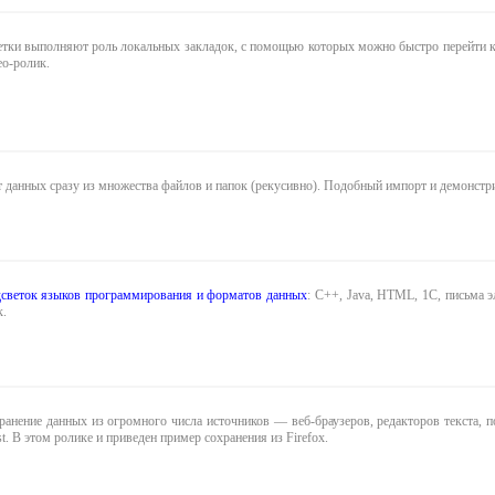
етки выполняют роль локальных закладок, с помощью которых можно быстро перейти к
ео-ролик.
данных сразу из множества файлов и папок (рекусивно). Подобный импорт и демонстри
дсветок языков программирования и форматов данных
: C++, Java, HTML, 1C, письма 
к.
хранение данных из огромного числа источников — веб-браузеров, редакторов текста
t. В этом ролике и приведен пример сохранения из Firefox.