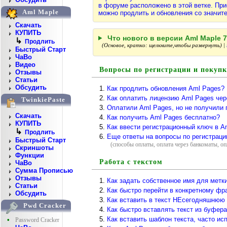
в форуме расположено в этой ветке
.
При
Aml Maple
можно продлить и обновления со значит
Скачать
КУПИТЬ
Что нового в версии Aml Maple 7.
↳
Продлить
(Основое, кратко: щелкните,чтобы развернуть) |
Быстрый Старт
ЧаВо
Видео
Вопросы по регистрации и покупк
Отзывы
Статьи
Обсудить
Как продлить обновления Aml Pages?
Как оплатить лицензию Aml Pages чер
TwinkiePaste
Оплатили Aml Pages, но не получили 
Скачать
Как получить Aml Pages бесплатно?
КУПИТЬ
Как ввести регистрационный ключ в A
↳
Продлить
Еще ответы на вопросы по регистраци
Быстрый Старт
(способы оплаты, оплата через банкоматы, оп
Скриншоты
Функции
Работа с текстом
ЧаВо
Сумма Прописью
Отзывы
Как задать собственное имя для метк
Статьи
Как быстро перейти в конкретному фр
Обсудить
Как вставить в текст НЕсегодняшнюю
Pwd Cracker
Как быстро вставлять текст из буфер
Как вставить шаблон текста, часто ис
•
Password Cracker