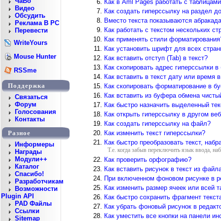
ЧаВо
Как в Aml Pages работать с таблицам
Видео
Как создать гиперссылку на раздел д
Обсудить
Вместо текста показываются абракада
Реклама В PC
Как работать с текстом нескольких с
Перевести
Как применять стили форматирования
WriteYours
Как установить шрифт для всех стра
Mouse Hunter
Как вставить отступ (Tab) в текст?
Как скопировать адрес гиперссылки в
RSSme
Как вставить в текст дату или время 
Поддержка
Как скопировать форматирование в б
Как вставить из буфера обмена чисты
Cвязаться
Форум
Как быстро назначить выделенный тек
Голосования
Как открыть гиперссылку в другом ве
Контакты
Как создать гиперссылку на файл?
Как изменить текст гиперссылки?
Разное
Как быстро преобразовать текст, набр
Информеры
Т.е. когда забыв переключить язык ввода, набра
Награды
Модули++
Как проверить орфографию?
Каталог
Как вставить рисунок в текст из фай
Спасибо!
При включенном фоновом рисунке в ре
Разработчикам
Как изменить размер ячеек или всей т
Возможности
Plugin API
Как быстро сохранить фрагмент текста
PAD Файлы
Как убрать фоновый рисунок в редакт
Ссылки
Как уместить все кнопки на панели ин
Sitemap