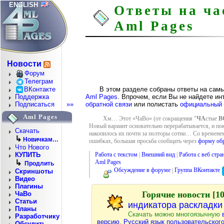
ENGLISH
Ответы на ча
Aml Pages
Новости
Форум
Телеграм
ВКонтакте
В этом разделе собраны ответы на сам
Aml Pages
. Впрочем, если Вы не найдете 
Поддержка
обратной связи
или полистать
официальный
Подписаться
»»
Aml Pages
Хм… Этот «ЧаВо» (от сокращения "
ЧА
стые
В
Новый вариант основательно перерабатывается, и пок
Скачать
накопилось их почти за полторы сотни… Со временем
↳
Новичкам…
ошибках, большая просьба сообщать через
форму обр
Что Нового
Работа с текстом
|
Внешний вид
|
Работа с веб стр
КУПИТЬ
Aml Pages
↳
Продлить
Обсуждение в форуме
|
Группа ВКонтакте
Скриншоты
Видео
Плагины
Горячие новости [10
ЧаВо
Статьи
индикатора раскладки 
Планы
Скачать можно многоязычную
Разработчику
версию
.
Русский язык пользовательског
Обсудить