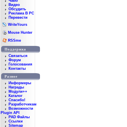
ЧаВо
Видео
Обсудить
Реклама В PC
Перевести
WriteYours
Mouse Hunter
RSSme
Поддержка
Cвязаться
Форум
Голосования
Контакты
Разное
Информеры
Награды
Модули++
Каталог
Спасибо!
Разработчикам
Возможности
Plugin API
PAD Файлы
Ссылки
Sitemap