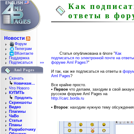
ENGLISH
Как подписат
ответы в фор
Новости
Форум
Телеграм
ВКонтакте
Статья опубликована в блоге "
Как
подписаться по электронной почте на ответы
Поддержка
форуме Aml Pages?
"
Подписаться
»»
Aml Pages
И так, как же подписаться на ответы в
фору
Aml Pages
?
Скачать
↳
Новичкам…
Все крайне просто.
Что Нового
• Первое
что делаем, заходим в свой аккаун
КУПИТЬ
русском форуме Aml Pages на
↳
Продлить
http://carc.borda.ru
Скриншоты
Видео
• Второе
: находим нужную тему обсуждения 
Плагины
ЧаВо
Статьи
Планы
Разработчику
Обсудить