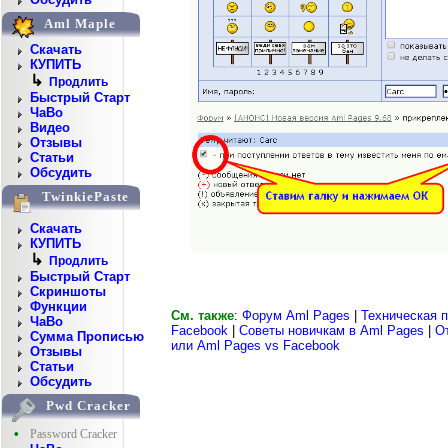
Aml Maple
Скачать
КУПИТЬ
↳
Продлить
Быстрый Старт
ЧаВо
Видео
Отзывы
Статьи
Обсудить
TwinkiePaste
Скачать
КУПИТЬ
↳
Продлить
Быстрый Старт
Скриншоты
Функции
См. также
:
Форум Aml Pages
|
Техническая 
ЧаВо
Facebook
|
Советы новичкам в Aml Pages
|
О
Сумма Прописью
или Aml Pages vs Facebook
Отзывы
Статьи
Обсудить
Pwd Cracker
•
Password Cracker