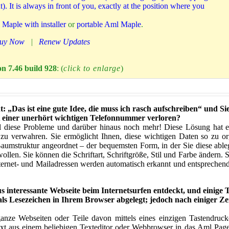
t). It is always in front of you, exactly at the position where you
Maple with installer
or
portable Aml Maple
.
uy Now
|
Renew Updates
n 7.46 build 928
: (
click to enlarge
)
t: „Das ist eine gute Idee, die muss ich rasch aufschreiben“ und 
it einer unerhört wichtigen Telefonnummer verloren?
ll diese Probleme und darüber hinaus noch mehr! Diese Lösung hat e
 zu verwahren. Sie ermöglicht Ihnen, diese wichtigen Daten so zu or
Baumstruktur angeordnet – der bequemsten Form, in der Sie diese abl
len. Sie können die Schriftart, Schriftgröße, Stil und Farbe ändern. 
ternet- und Mailadressen werden automatisch erkannt und entsprechend
s interessante Webseite beim Internetsurfen entdeckt, und einige 
als Lesezeichen in Ihrem Browser abgelegt; jedoch nach einiger Zei
anze Webseiten oder Teile davon mittels eines einzigen Tastendruck
t aus einem beliebigen Texteditor oder Webbrowser in das Aml Pages