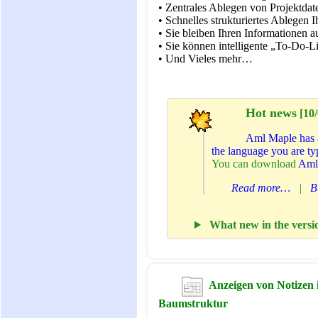
• Zentrales Ablegen von Projektda
• Schnelles strukturiertes Ablegen
• Sie bleiben Ihren Informationen a
• Sie können intelligente „To-Do-Lis
• Und Vieles mehr…
Hot news
[10/
Aml Maple has a
the language you are typ
You can download
Aml 
Read more…
|
B
What new in the versio
Anzeigen von Notizen 
Baumstruktur