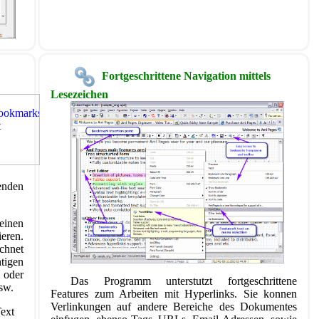
Fortgeschrittene Navigation mittels
Lesezeichen
enden
einen
eren.
chnet
tigen
oder
Das Programm unterstutzt fortgeschrittene
sw.
Features zum Arbeiten mit Hyperlinks. Sie konnen
Verlinkungen auf andere Bereiche des Dokumentes
Text