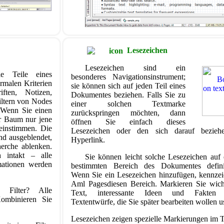
Lesezeichen
Lesezeichen sind ein
e Teile eines
besonderes Navigationsinstrument;
malen Kriterien
sie können sich auf jeden Teil eines
ften, Notizen,
Dokumentes beziehen. Falls Sie zu
iltern von Nodes
einer solchen Textmarke
: Wenn Sie einen
zurückspringen möchten, dann
er Baum nur jene
öffnen Sie einfach dieses
einstimmen. Die
Lesezeichen oder den sich darauf bezieh
end ausgeblendet,
Hyperlink.
herche ablenken.
 intakt – alle
Sie können leicht solche Lesezeichen auf 
mationen werden
bestimmten Bereich des Dokumentes defini
Wenn Sie ein Lesezeichen hinzufügen, kennzei
Aml Pagesdiesen Bereich. Markieren Sie wich
 Filter? Alle
Text, interessante Ideen und Fakten 
ombinieren Sie
Textentwürfe, die Sie später bearbeiten wollen u
Lesezeichen zeigen spezielle Markierungen im 