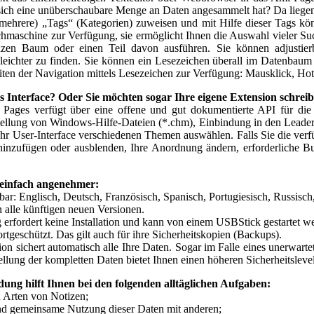
sich eine unüberschaubare Menge an Daten angesammelt hat? Da liegen
mehrere) „Tags“ (Kategorien) zuweisen und mit Hilfe dieser Tags kön
uchmaschine zur Verfügung, sie ermöglicht Ihnen die Auswahl vieler Su
en Baum oder einen Teil davon ausführen. Sie können adjustierb
ichter zu finden. Sie können ein Lesezeichen überall im Datenbaum p
eiten der Navigation mittels Lesezeichen zur Verfügung: Mausklick, H
s Interface? Oder Sie möchten sogar Ihre eigene Extension schrei
Pages verfügt über eine offene und gut dokumentierte API für die E
tellung von Windows-Hilfe-Dateien (*.chm), Einbindung in den Leader
r User-Interface verschiedenen Themen auswählen. Falls Sie die verf
inzufügen oder ausblenden, Ihre Anordnung ändern, erforderliche Bu
 einfach angenehmer:
bar: Englisch, Deutsch, Französisch, Spanisch, Portugiesisch, Russisch
n alle künftigen neuen Versionen.
erfordert keine Installation und kann von einem USBStick gestartet w
ortgeschützt. Das gilt auch für ihre Sicherheitskopien (Backups).
n sichert automatisch alle Ihre Daten. Sogar im Falle eines unerwarte
ellung der kompletten Daten bietet Ihnen einen höheren Sicherheitsleve
ng hilft Ihnen bei den folgenden alltäglichen Aufgaben:
n Arten von Notizen;
d gemeinsame Nutzung dieser Daten mit anderen;