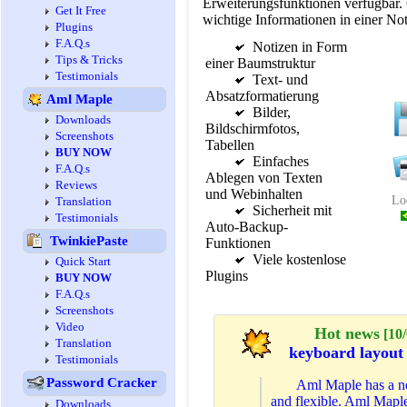
Erweiterungsfunktionen verfügbar. 
Get It Free
wichtige Informationen in einer Not
Plugins
F.A.Q.s
Notizen in Form
Tips & Tricks
einer Baumstruktur
Testimonials
Text- und
Absatzformatierung
Aml Maple
Bilder,
Downloads
Bildschirmfotos,
Screenshots
Tabellen
BUY NOW
Einfaches
F.A.Q.s
Ablegen von Texten
Reviews
und Webinhalten
Lo
Translation
Sicherheit mit
Testimonials
Auto-Backup-
TwinkiePaste
Funktionen
Viele kostenlose
Quick Start
Plugins
BUY NOW
F.A.Q.s
Screenshots
Video
Hot news
[10/
Translation
keyboard layout 
Testimonials
Password Cracker
Aml Maple has a ne
and flexible. Aml Maple
Downloads