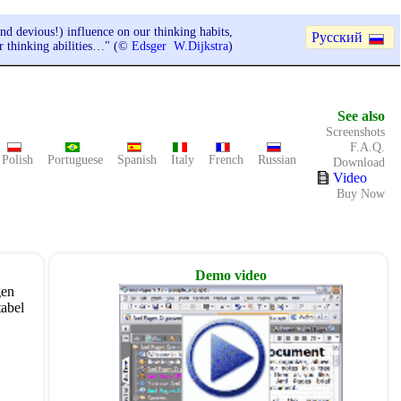
nd devious!) influence on our thinking habits,
Русский
ur thinking abilities…" (©
Edsger W.Dijkstra
)
See also
Screenshots
F.A.Q.
Polish
Portuguese
Spanish
Italy
French
Russian
Download
Video
Buy Now
Demo video
gen
tabel