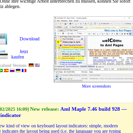
Ohne Ihre wichtige Arbeit unterbrechen zu müssen, können Sie sofort
iz ablegen.
Download
Jetzt
kaufen
calized Versions
More screenshots
New release:
Aml Maple 7.46 build 928 —
02/2025 16:09]
indicator
w kind of view on keyboard layout indicators: simple, modern
 indicates the layout being used (i.e. the language you are typing