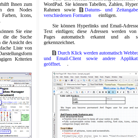
rhilft Ihnen zum
WordPad. Sie können Tabellen, Zahlen, Hyperl
nen den Nodes
Rahmen sowie
Datums- und Zeitangab
 Farben, Icons,
verschiedenen Formaten
einfügen.
.
Sie können Hyperlinks und Email-Adress
können Sie eine
Text einfügen; diese Adressen werden vo
, die die Suche
Pages automatisch erkannt und als so
h die Ansicht des
gekennzeichnet.
fache Liste von
Durch Klick werden automatisch Webbr
rstellungsform
und Email-Client sowie andere Applikat
gigen Kriterien
geöffnet.
.