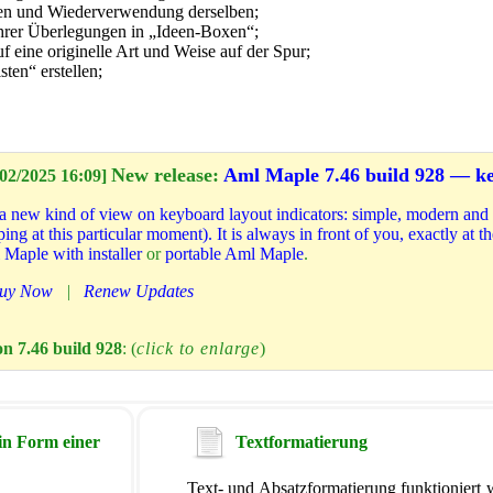
ten und Wiederverwendung derselben;
 Ihrer Überlegungen in „Ideen-Boxen“;
uf eine originelle Art und Weise auf der Spur;
ten“ erstellen;
New release:
Aml Maple 7.46 build 928 — ke
02/2025 16:09]
 new kind of view on keyboard layout indicators: simple, modern and fl
ing at this particular moment). It is always in front of you, exactly at 
Maple with installer
or
portable Aml Maple
.
uy Now
|
Renew Updates
n 7.46 build 928
: (
click to enlarge
)
in Form einer
Textformatierung
Text- und Absatzformatierung funktioniert 