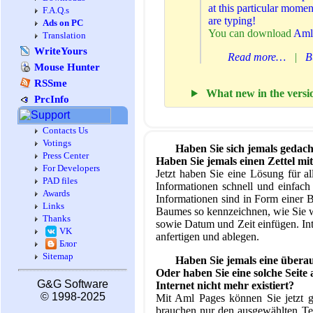
at this particular momen
F.A.Q.s
are typing!
Ads on PC
You can download
Aml 
Translation
WriteYours
Read more…
|
B
Mouse Hunter
RSSme
What new in the versio
PrcInfo
Contacts Us
Votings
Haben Sie sich jemals gedach
Press Center
Haben Sie jemals einen Zettel m
For Developers
Jetzt haben Sie eine Lösung für a
PAD files
Informationen schnell und einfach
Awards
Informationen sind in Form einer 
Links
Baumes so kennzeichnen, wie Sie wol
Thanks
sowie Datum und Zeit einfügen. In
VK
anfertigen und ablegen.
Блог
Sitemap
Haben Sie jemals eine überau
Oder haben Sie eine solche Seite 
G&G Software
Internet nicht mehr existiert?
© 1998-2025
Mit Aml Pages können Sie jetzt g
brauchen nur den ausgewählten Tex