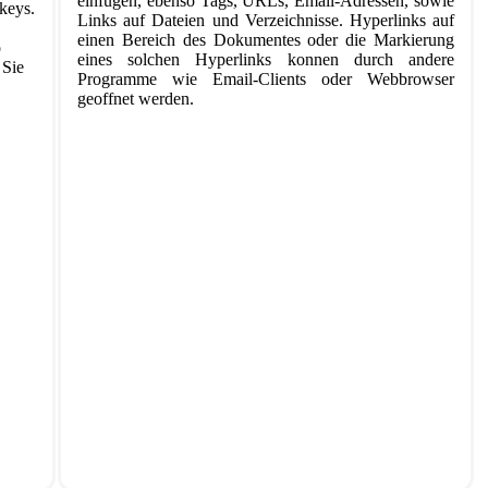
einfugen, ebenso Tags, URLs, Email-Adressen, sowie
keys.
Links auf Dateien und Verzeichnisse. Hyperlinks auf
einen Bereich des Dokumentes oder die Markierung
o
eines solchen Hyperlinks konnen durch andere
 Sie
Programme wie Email-Clients oder Webbrowser
geoffnet werden.