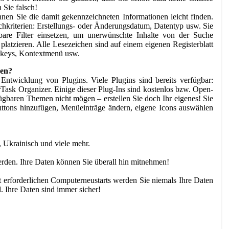
 Sie falsch!
nen Sie die damit gekennzeichneten Informationen leicht finden.
chkriterien: Erstellungs- oder Änderungsdatum, Datentyp usw. Sie
are Filter einsetzen, um unerwünschte Inhalte von der Suche
latzieren. Alle Lesezeichen sind auf einem eigenen Registerblatt
otkeys, Kontextmenü usw.
ben?
ntwicklung von Plugins. Viele Plugins sind bereits verfügbar:
Task Organizer. Einige dieser Plug-Ins sind kostenlos bzw. Open-
ügbaren Themen nicht mögen – erstellen Sie doch Ihr eigenes! Sie
ttons hinzufügen, Menüeinträge ändern, eigene Icons auswählen
, Ukrainisch und viele mehr.
erden. Ihre Daten können Sie überall hin mitnehmen!
t erforderlichen Computerneustarts werden Sie niemals Ihre Daten
l. Ihre Daten sind immer sicher!