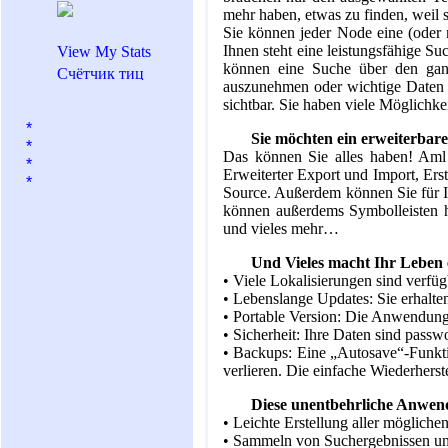
mehr haben, etwas zu finden, weil 
Sie können jeder Node eine (oder 
Ihnen steht eine leistungsfähige S
View My Stats
können eine Suche über den ganz
auszunehmen oder wichtige Daten le
sichtbar. Sie haben viele Möglichk
*
Sie möchten ein erweiterbare
*
Das können Sie alles haben! Aml 
*
Erweiterter Export und Import, Ers
*
Source. Außerdem können Sie für Ih
können außerdems Symbolleisten h
und vieles mehr…
Und Vieles macht Ihr Leben
• Viele Lokalisierungen sind verfüg
• Lebenslange Updates: Sie erhalte
• Portable Version: Die Anwendung 
• Sicherheit: Ihre Daten sind passw
• Backups: Eine „Autosave“-Funktio
verlieren. Die einfache Wiederherst
Diese unentbehrliche Anwendu
• Leichte Erstellung aller mögliche
• Sammeln von Suchergebnissen un