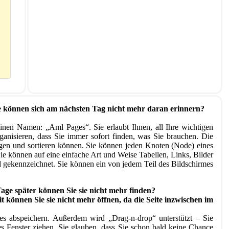
Sie können sich am nächsten Tag nicht mehr daran erinnern?
inen Namen: „Aml Pages“. Sie erlaubt Ihnen, all Ihre wichtigen
ganisieren, dass Sie immer sofort finden, was Sie brauchen. Die
egen und sortieren können. Sie können jeden Knoten (Node) eines
Sie können auf eine einfache Art und Weise Tabellen, Links, Bilder
 gekennzeichnet. Sie können ein von jedem Teil des Bildschirmes
Tage später können Sie sie nicht mehr finden?
t können Sie sie nicht mehr öffnen, da die Seite inzwischen im
es abspeichern. Außerdem wird „Drag-n-drop“ unterstützt – Sie
 Fenster ziehen. Sie glauben, dass Sie schon bald keine Chance