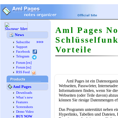
Aml Pages No
News
Schlüsselfun
»»»
Subscribe
Support
Vorteile
Facebook
Telegram
Forum [en]
Forum [ru]
RSS Feed
Aml Pages ist ein Datenorganiz
Webseiten, Passwörter, Internetadre
Aml Pages
Informationen finden, wenn Sie die
Downloads
Webseiten (oder Teile davon) abzus
What`s new
können Sie riesige Datenmengen eff
Features
Screenshots
Das Programm unterstützt neben ei
Demo Video
Hyperlinks, Tabellen und Dateien, H
BUY NOW