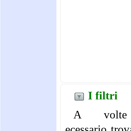
I filtri
A vol
ecessario trov