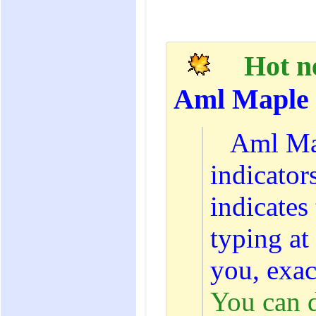
Hot n
Aml Maple 7
Aml Map
indicator
indicates
typing at
you, exac
You can