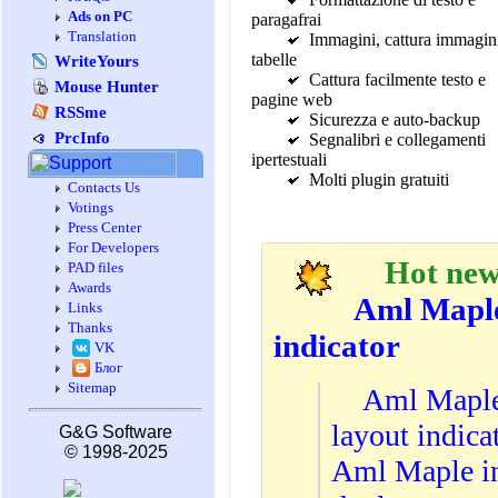
Ads on PC
paragafrai
Translation
Immagini, cattura immagin
tabelle
WriteYours
Cattura facilmente testo e
Mouse Hunter
pagine web
RSSme
Sicurezza e auto-backup
PrcInfo
Segnalibri e collegamenti
ipertestuali
Molti plugin gratuiti
Contacts Us
Votings
Press Center
For Developers
Hot new
PAD files
Awards
Aml Maple
Links
Thanks
indicator
VK
Блог
Sitemap
Aml Maple
layout indica
G&G Software
© 1998-2025
Aml Maple ind