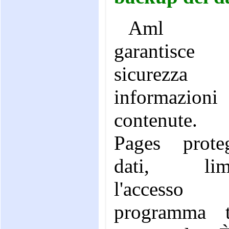
Aml P
garantis
sicurezza 
informazioni
contenute
Pages prot
dati, limi
l'access
programma t