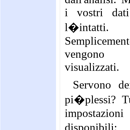
i vostri dat
l�intatti.
Semplicemen
vengono
visualizzati.
Servono dei
pi�plessi? Tu
impostazion
disponibi