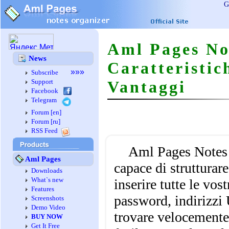
G
Aml Pages No
News
Caratteristic
»»»
Subscribe
Support
Vantaggi
Facebook
Telegram
Forum [en]
Forum [ru]
RSS Feed
Aml Pages Notes
Aml Pages
capace di strutturare
Downloads
What`s new
inserire tutte le vo
Features
password, indirizzi
Screenshots
Demo Video
trovare velocemente
BUY NOW
Get It Free