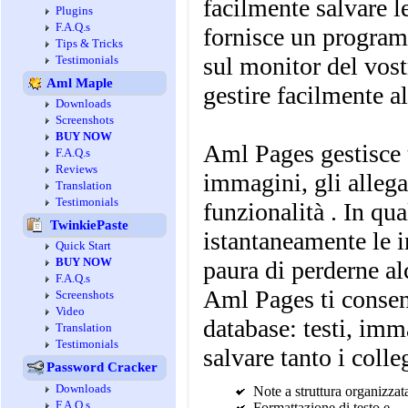
facilmente salvare l
Plugins
F.A.Q.s
fornisce un programm
Tips & Tricks
sul monitor del vost
Testimonials
Aml Maple
gestire facilmente al
Downloads
Screenshots
BUY NOW
Aml Pages gestisce t
F.A.Q.s
Reviews
immagini, gli allega
Translation
Testimonials
funzionalità . In qu
TwinkiePaste
istantaneamente le 
Quick Start
BUY NOW
paura di perderne al
F.A.Q.s
Aml Pages ti consen
Screenshots
Video
database: testi, imma
Translation
Testimonials
salvare tanto i colle
Password Cracker
Downloads
Note a struttura organizzat
F.A.Q.s
Formattazione di testo e