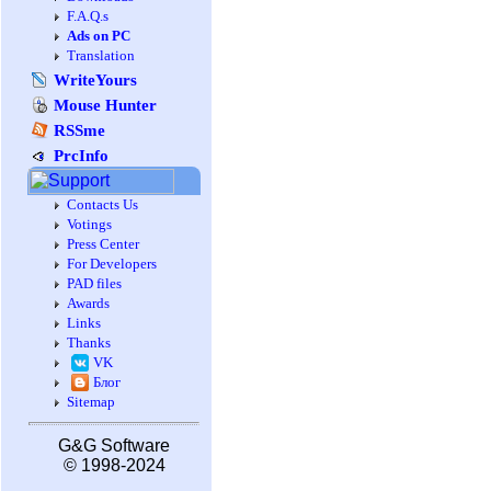
F.A.Q.s
Ads on PC
Translation
WriteYours
Mouse Hunter
RSSme
PrcInfo
Contacts Us
Votings
Press Center
For Developers
PAD files
Awards
Links
Thanks
VK
Блог
Sitemap
G&G Software
© 1998-2024