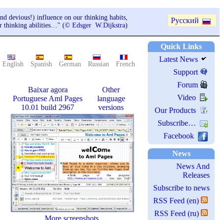
nd devious!) influence on our thinking habits,
Русский
ur thinking abilities…" (©
Edsger W.Dijkstra
)
Quick Links
Latest News
English
Spanish
German
Russian
French
Support
Forum
Baixar agora
Other
Video
Portuguese Aml Pages
language
10.01 build 2967
versions
Our Products
Subscribe…
Facebook
News
News And
Releases
Subscribe to news
RSS Feed (en)
RSS Feed (ru)
More screenshots