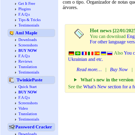
com o tipo. Organizador de notas qu
Get It Free
árvores.
Plugins
F.A.Q.s
Tips & Tricks
Testimonials
Hot news
[22/01/2025
Aml Maple
You can download
Engl
Downloads
For other language vers
Screenshots
BUY NOW
Also
You c
F.A.Q.s
Ukrainian and etc.
Reviews
Translation
Read more…
|
Buy Now
Testimonials
What`s new in the version
TwinkiePaste
See the
What's New section for a fu
Quick Start
BUY NOW
F.A.Q.s
Screenshots
Video
Translation
Testimonials
Password Cracker
Downloads