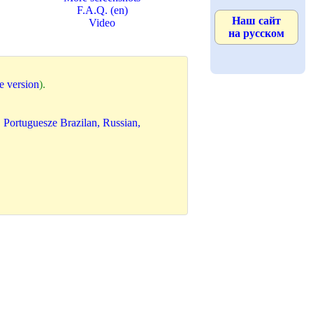
F.A.Q. (en)
Наш сайт
Video
на русском
e version
).
 Portuguesze Brazilan, Russian,