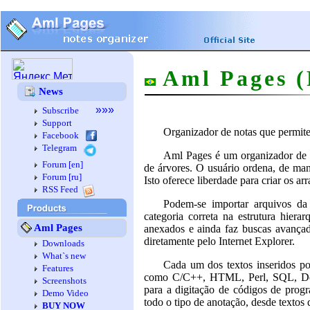
Aml Pages (
News
»»»
Subscribe
Support
Organizador de notas que permit
Facebook
Telegram
Aml Pages é um organizador de n
Forum [en]
de árvores. O usuário ordena, de mane
Forum [ru]
Isto oferece liberdade para criar os a
RSS Feed
Podem-se importar arquivos da 
categoria correta na estrutura hier
Aml Pages
anexados e ainda faz buscas avançad
diretamente pelo Internet Explorer.
Downloads
What`s new
Cada um dos textos inseridos p
Features
como C/C++, HTML, Perl, SQL, Delphi
Screenshots
para a digitação de códigos de prog
Demo Video
todo o tipo de anotação, desde textos 
BUY NOW