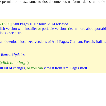
e permite o armazenamento dos documentos na forma de estrutura de
 13:09]
Aml Pages 10.02 build 2974 released
.
ish version with installer
or
portable versions
(
learn more about portabl
ions - see here
.
an download localized versions of Aml Pages: German, French, Italian,
|
Renew Updates
(
click to enlarge
)
ll list of changes
, or you can
view it from Aml Pages itself
.