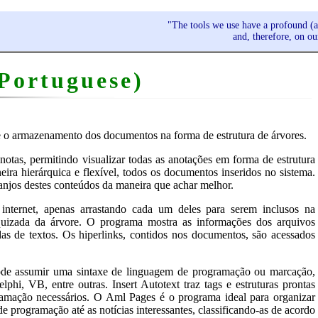
"The tools we use have a profound (a
and, therefore, on o
Portuguese)
e o armazenamento dos documentos na forma de estrutura de árvores.
otas, permitindo visualizar todas as anotações em forma de estrutura
ira hierárquica e flexível, todos os documentos inseridos no sistema.
rranjos destes conteúdos da maneira que achar melhor.
internet, apenas arrastando cada um deles para serem inclusos na
arquizada da árvore. O programa mostra as informações dos arquivos
as de textos. Os hiperlinks, contidos nos documentos, são acessados
ode assumir uma sintaxe de linguagem de programação ou marcação,
, VB, entre outras. Insert Autotext traz tags e estruturas prontas
ramação necessários. O Aml Pages é o programa ideal para organizar
de programação até as notícias interessantes, classificando-as de acordo