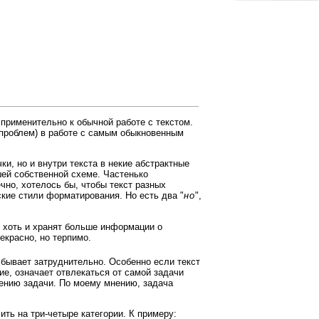
 применительно к обычной работе с текстом.
и проблем) в работе с самым обыкновенным
и, но и внутри текста в некие абстрактные
ашей собственной схеме. Частенько
чно, хотелось бы, чтобы текст разных
ские стили форматирования. Но есть два "
но
",
, хоть и хранят больше информации о
екрасно, но терпимо.
 бывает затруднительно. Особенно если текст
ие, означает отвлекаться от самой задачи
шению задачи. По моему мнению, задача
ить на три-четыре категории. К примеру: