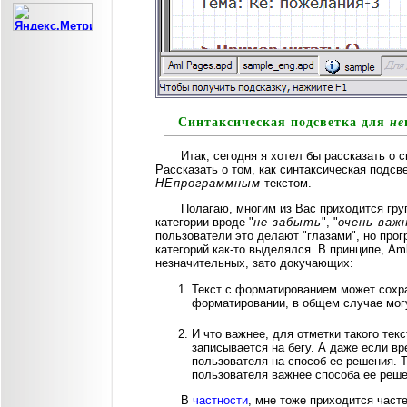
Синтаксическая подсветка для
не
Итак, сегодня я хотел бы рассказать о 
Рассказать о том, как синтаксическая подсв
НЕпрограммным
текстом.
Полагаю, многим из Вас приходится груп
категории вроде "
не забыть
", "
очень важ
пользователи это делают "глазами", но про
категорий как-то выделялся. В принципе, A
незначительных, зато докучающих:
Текст с форматированием может сохра
форматировании, в общем случае могу
И что важнее, для отметки такого тек
записывается на бегу. А даже если вр
пользователя на способ ее решения. 
пользователя важнее способа ее реш
В
частности
, мне тоже приходится часте