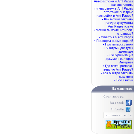
Автозагрузка и Aml Pages
Как сохранить
гиперссылку в Aml Pages
Что такое быстрые
настройки в Aml Pages?
• Как можно открыть
раздел документа
Aml Pages извне
• Можно ли изменить веб-
страницу?
• Фильтры в Aml Pages
• Проверка новых версий
• Про гиперсссылки
• Быстрый доступ к
заметкам
• Синхронизация
документов через
Интернет
• Где взять portable-
версию Aml Pages?
• Как быстро открыть
документ
• Все статьи
На манжетах
блог автора
facebook
linkedin
гостевая carc`а