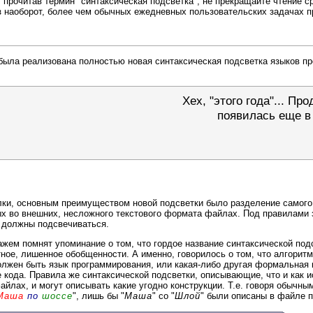
 прочитав термин "синтаксическая подсветка", не прекращайте чтение с
раз наоборот, более чем обычных ежедневных пользовательских задачах 
 была реализована полностью новая синтаксическая подсветка языков п
Хех, "этого года"... П
появилась еще в 
ки, основным преимуществом новой подсветки было разделение самого 
х во внешних, несложного текстового формата файлах. Под правилами 
и должны подсвечиваться.
ажем помнят упоминание о том, что гордое название синтаксической по
ное, лишенное обобщенности. А именно, говорилось о том, что алгоритм
должен быть язык программирования, или какая-либо другая формальная 
е кода. Правила же синтаксической подсветки, описывающие, что и как иск
айлах, и могут описывать какие угодно конструкции. Т.е. говоря обычн
Маша
по
шоссе
", лишь бы "
Маша
" со "
Шлой
" были описаны в файле п