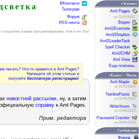
ВКонтакте
e-Блокнот
дсветка
Телеграм
Aml Pages
Форум
от 22/01/2025
Видео
RSS-лента
Aml2Evernote
е
о подсветке языков программирования, хотя и это Aml
Aml2Dropbox
Aml2LeaderTask
Spell Checker
Aml2CHM
Aml View
Еще плагины...
ем писать? Что-то нравится в Aml Pages?
Напишите об этом статью и
«Клава» + Мышь
получите
бесплатную регистрацию
!
Aml Maple
от 22/01/2025
TwinkiePaste
ках
новостной рассылки
, ну, а затем
от 22/01/2025
 официальную
справку
к Aml Pages.
WriteYours
от 23/06/2022
Прим. редактора
Password Cracker
от 20/01/2025
Сообщество
Форум