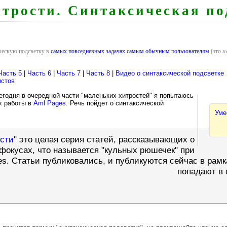
трости. Синтаксическая по
ическую подсветку в
самых повседневных задачах самым обычным пользователям
(это
н
Часть 5
|
Часть 6
|
Часть 7
|
Часть 8
|
Видео о синтаксической подсветке
истов
годня в очередной части "маленьких хитростей" я попытаюсь
х работы в
Aml Pages
. Речь пойдет о синтаксической
Уме
сти
" это целая серия статей, рассказывающих о
фокусах, что называется "кульных рюшечек" при
es. Статьи публиковались, и публикуются сейчас в рам
попадают в