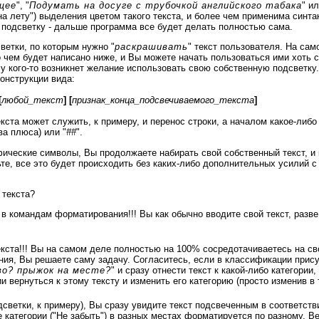
щее
", "
Подумать на досуге с трубочкой английского табака
" и
на лету") выделения цветом такого текста, и более чем применима синта
подсветку - дальше программа все будет делать полностью сама.
ветки, по которым нужно "
раскрашивать
" текст пользователя. На са
о чем будет написано ниже, и Вы можете начать пользоваться ими хоть 
 у кого-то возникнет желание использовать свою собственную подсветку
онструкции вида:
[
любой_текст
]
[
признак_конца_подсвечиваемого_текста
]
кста может служить, к примеру, и перенос строки, а началом какое-либ
два плюса) или "
##
".
ические символы, Вы продолжаете набирать свой собственный текст, и 
ьте, все это будет происходить без каких-либо дополнительных усилий с
 текста?
 командам форматирования!!! Вы как обычно вводите свой текст, разве ч
кста!!! Вы на самом деле полностью на 100% сосредотачиваетесь на св
ния, Вы решаете саму задачу. Согласитесь, если в классификации присут
во? прыжок на месте?
" и сразу отнести текст к какой-либо категори
и вернуться к этому тексту и изменить его категорию (просто изменив в 
дсветки, к примеру), Вы сразу увидите текст подсвеченным в соответст
же категории ("Не забыть") в разных местах форматируется по разному. В