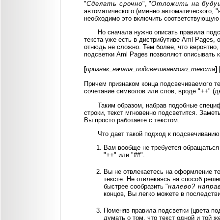
"
Сделать срочно
", "
Отложить на буду
автоматического (именно автоматического, "
необходимо это включить соответствующую 
Но сначала нужно описать правила подс
текста уже есть в дистрибутиве Aml Pages, 
отнюдь не сложно. Тем более, что вероятно,
подсветки Aml Pages позволяют описывать к
[
признак_начала_подсвечиваемого_текста
]
Причем признаком конца подсвечиваемого те
сочетание символов или слов, вроде "
++
" (
Таким образом, набрав подобные специф
строки, текст мгновенно подсветится. Замет
Вы просто работаете с текстом.
Что дает такой подход к подсвечиванию
Вам вообще не требуется обращаться в
"
++
" или "
##
".
Вы не отвлекаетесь на оформление те
тексте. Не отвлекаясь на способ реше
быстрее сообразить "
налево? напра
концов, Вы легко можете в последстви
Поменяв правила подсветки (цвета по
думать о том, что текст одной и той 