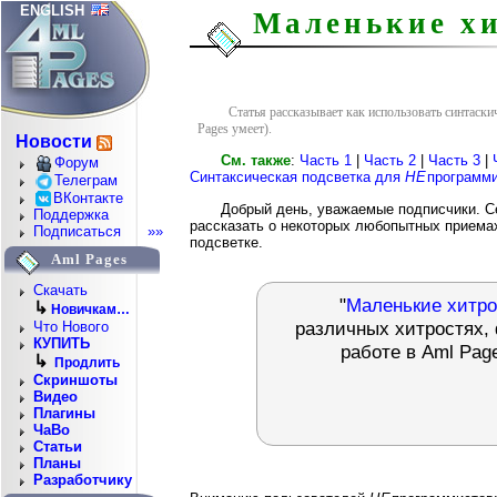
ENGLISH
Маленькие хи
Статья рассказывает как использовать синтаск
Pages умеет).
Новости
См. также
:
Часть 1
|
Часть 2
|
Часть 3
|
Форум
Синтаксическая подсветка для
НЕ
программ
Телеграм
ВКонтакте
Добрый день, уважаемые подписчики. Се
Поддержка
рассказать о некоторых любопытных приема
Подписаться
»»
подсветке.
Aml Pages
Скачать
"
Маленькие хитро
↳
Новичкам…
различных хитростях, 
Что Нового
КУПИТЬ
работе в Aml Pag
↳
Продлить
Скриншоты
Видео
Плагины
ЧаВо
Статьи
Планы
Разработчику