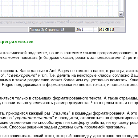
программистов
синтаксической подсветке, но не в контексте языков программирования, а
етка может помогать (я бы даже сказал, решать за пользователя 2 трет
пировать Ваши данные в Aml Pages не только в папки, страницы, листочк
но
", "
сверхсрочно
" и т.п. Т.е. делить на некоторые классы согласно В
грамма в таком разделении может более чем существенно помогать. Коне
ml Pages поддерживает и форматирование цветов текста, и пользователь
няться только в страницах форматированного текста. А такие страницы
т значительно увеличивать размер документа. Что в целом хоть и не пр
ста, приходится каждый раз "
лазить
" в команды форматирования. А это
емя на "
украшательства
" и находится, отвлекаться на форматирован
Такие отвлечения не способствуют ни комфорту работы, ни лучшему ре
ения. Способы решения задачи должны быть проблемой программы.
нько записывать некий текст, который навскидку достаточно легко подел