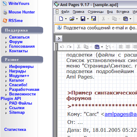
WriteYours
Mouse Hunter
RSSme
Поддержка
Cвязаться
Форум
Голосования
Контакты
Разное
Информеры
Награды
Модули++
Каталог
Спасибо!
Разработчикам
Возможности
Plugin API
PAD Файлы
Ссылки
Sitemap
Статистика