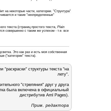
ит на некоторые части, категории. "Структура"
вечивается и такие "неопределенные"
ого текста (страниц простого текста,
Plain
ся совершенно с таким же успехом - т.е. все
ветка. Это как раз и есть моя собственная
ше ("категории" текста).
и "раскраски" структуры текста "на
лету".
ительного "стреляния" друг у друга
ветка была включена в официальный
дистрибутив Aml Pages).
Прим. редактора