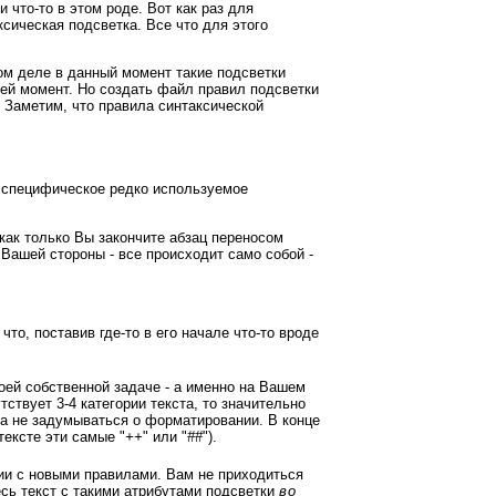
ли что-то в этом роде. Вот как раз для
ксическая подсветка. Все что для этого
мом деле в данный момент такие подсветки
сей момент. Но создать файл правил подсветки
. Заметим, что правила синтаксической
о специфическое редко используемое
как только Вы закончите абзац переносом
 Вашей стороны - все происходит само собой -
то, поставив где-то в его начале что-то вроде
оей собственной задаче - а именно на Вашем
ствует 3-4 категории текста, то значительно
и, а не задумываться о форматировании. В конце
тексте эти самые "
++
" или "
##
").
вии с новыми правилами. Вам не приходиться
есь текст с такими атрибутами подсветки
во