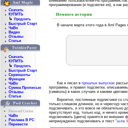
Вниманию пользователей-
НЕ
программистов:
Aml Maple
программировании (и подсветке ея), а как 
Скачать
КУПИТЬ
Немного истории
↳
Продлить
Быстрый Старт
В начале марта этого года в Aml Pages
ЧаВо
Видео
Отзывы
Статьи
TwinkiePaste
Скачать
КУПИТЬ
↳
Продлить
Быстрый Старт
Скриншоты
Функции
Как я писал в
прошлых выпусках
рассыл
ЧаВо
программы, и правил подсветки, описываемы
Сумма Прописью
(символы) в каких случаях и какими цветам
Отзывы
Статьи
Вероятно, постоянные подписчики со ст
Pwd Cracker
только слишком длинное, но и чересчур част
подсвечивать, и это вовсе не обязательно 
•
Password Cracker
присутствует код, только код, и ничего кром
ЧаВо
подсвечивать (цвета) хранятся во внешних ф
Реклама В PC
непринужденно подсвечивать и текст "
шла
Перевести