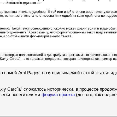
ть абсолютно одинаково.
ствии значительно удобнее. В той или иной степени весь текст уже разб
же, если часть текста не отнесена ни к одной из категорий, она не подс
ачению. Такой текст совершенно спокойно может храниться и в виде обычн
ашего документа. Хотя замечу, что форматированный текст подсвечивает
же и со страницами форматированного текста.
 некоторых пользователей в дистрибутив программы включена такая подс
Как у Carc`а
" - это та самая подсветка, которая приведена как пример вы
ко самой Aml Pages, но и описываемой в этой статье иде
к у Carc`а" сложилось исторически, в процессе продолж
ветки посетителями
форума проекта
(до того, как подс