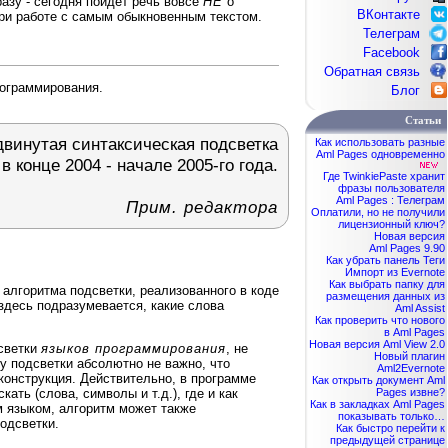
разу - сегодня пойдет речь вовсе
НЕ
о
ВКонтакте
при работе с самым обыкновенным текстом.
Телеграм
Facebook
Обратная связь
рограммирования.
Блог
Статьи
родвинутая синтаксическая подсветка
Как использовать разные
Aml Pages одновременно
в конце 2004 - начале 2005-го года.
Где TwinkiePaste хранит
фразы пользователя
Aml Pages : Телеграм
Прим. редактора
Оплатили, но не получили
лицензионный ключ?
Новая версия
Aml Pages 9.90
Как убрать панель Теги
Импорт из Evernote
Как выбрать папку для
алгоритма подсветки, реализованного в коде
размещения данных из
здесь подразумевается, какие слова
Aml Assist
Как проверить что нового
в Aml Pages
Новая версия Aml View 2.0
дсветки
языков программирования
, не
Новый плагин
у подсветки абсолютно не важно, что
Aml2Evernote
конструкция. Действительно, в программе
Как открыть документ Aml
ать (слова, символы и т.д.), где и как
Pages извне?
Как в закладках Aml Pages
ым языком, алгоритм может также
показывать только…
одсветки.
Как быстро перейти к
предыдущей странице