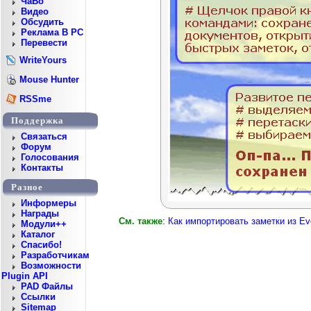
ЧаВо
Видео
Обсудить
Реклама В PC
Перевести
WriteYours
Mouse Hunter
RSSme
Поддержка
Cвязаться
Форум
Голосования
Контакты
Разное
Информеры
Награды
См. также
:
Как импортировать заметки из Ev
Модули++
Каталог
Спасибо!
Разработчикам
Возможности
Plugin API
PAD Файлы
Ссылки
Sitemap