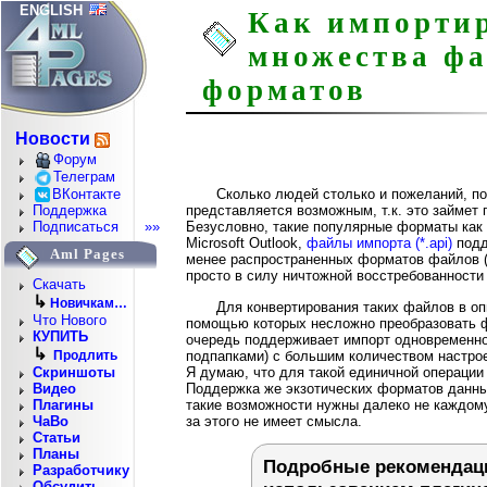
ENGLISH
Как импортир
множества фа
форматов
Новости
Форум
Телеграм
ВКонтакте
Сколько людей столько и пожеланий, п
представляется возможным, т.к. это займет п
Поддержка
Безусловно, такие популярные форматы как R
Подписаться
»»
Microsoft Outlook,
файлы импорта (*.api)
подд
Aml Pages
менее распространенных форматов файлов (н
просто в силу ничтожной восстребованности
Скачать
↳
Новичкам…
Для конвертирования таких файлов в о
Что Нового
помощью которых несложно преобразовать 
КУПИТЬ
очередь поддерживает импорт одновременно
↳
подпапками) с большим количеством настрое
Продлить
Я думаю, что для такой единичной операции
Скриншоты
Поддержка же экзотических форматов данны
Видео
такие возможности нужны далеко не каждому
Плагины
за этого не имеет смысла.
ЧаВо
Статьи
Планы
Подробные рекомендации
Разработчику
Обсудить