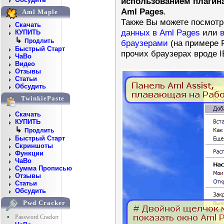
использованием плагин
Aml Pages
.
Aml Maple
Также Вы можете посмот
Скачать
данных в Aml Pages
или
КУПИТЬ
↳
Продлить
браузерами
(на примере F
Быстрый Старт
прочих браузерах вроде I
ЧаВо
Видео
Отзывы
Статьи
Обсудить
TwinkiePaste
Скачать
КУПИТЬ
↳
Продлить
Быстрый Старт
Скриншоты
Функции
ЧаВо
Сумма Прописью
Отзывы
Статьи
Обсудить
Pwd Cracker
•
Password Cracker