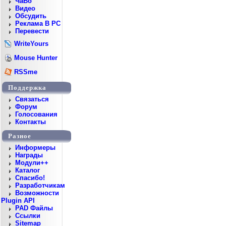
ЧаВо
Видео
Обсудить
Реклама В PC
Перевести
WriteYours
Mouse Hunter
RSSme
Поддержка
Cвязаться
Форум
Голосования
Контакты
Разное
Информеры
Награды
Модули++
Каталог
Спасибо!
Разработчикам
Возможности
Plugin API
PAD Файлы
Ссылки
Sitemap