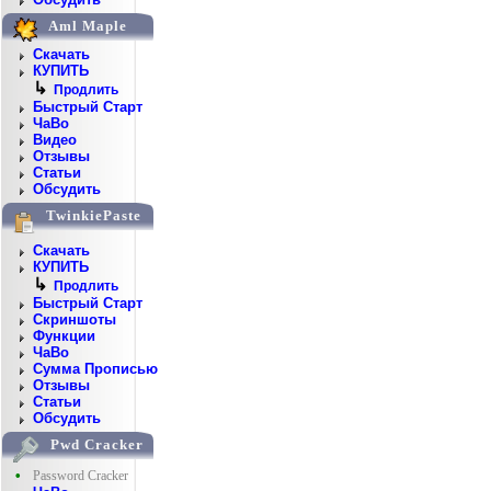
Aml Maple
Скачать
КУПИТЬ
↳
Продлить
Быстрый Старт
ЧаВо
Видео
Отзывы
Статьи
Обсудить
TwinkiePaste
Скачать
КУПИТЬ
↳
Продлить
Быстрый Старт
Скриншоты
Функции
ЧаВо
Сумма Прописью
Отзывы
Статьи
Обсудить
Pwd Cracker
•
Password Cracker