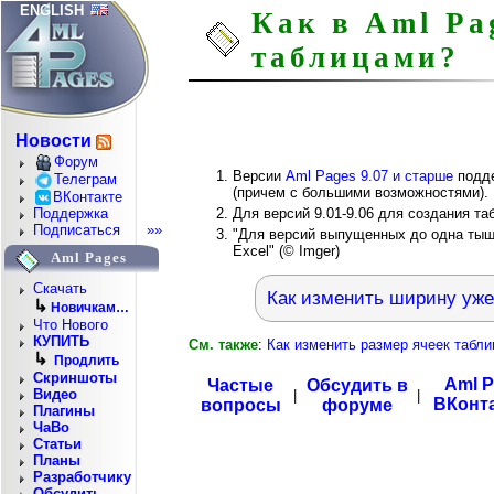
ENGLISH
Как в Aml Pa
таблицами?
Новости
Форум
Версии
Aml Pages 9.07 и старше
подде
Телеграм
(причем с большими возможностями).
ВКонтакте
Для версий 9.01-9.06 для создания т
Поддержка
Подписаться
»»
"Для версий выпущенных до одна тыща
Excel" (© Imger)
Aml Pages
Скачать
Как изменить ширину уже
↳
Новичкам…
Что Нового
КУПИТЬ
См. также
:
Как изменить размер ячеек табли
↳
Продлить
Скриншоты
Aml P
Частые
Обсудить в
Видео
|
|
ВКонт
вопросы
форуме
Плагины
ЧаВо
Статьи
Планы
Разработчику
Обсудить