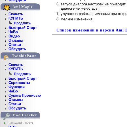
запуск диалога настроек не приводит
Aml Maple
диалоге не менялась;
улучшена работа с именами при откр
Скачать
КУПИТЬ
мелкие изменения;
↳
Продлить
Быстрый Старт
Список изменений в версии Aml P
ЧаВо
Видео
Отзывы
Статьи
Обсудить
TwinkiePaste
Скачать
КУПИТЬ
↳
Продлить
Быстрый Старт
Скриншоты
Функции
ЧаВо
Сумма Прописью
Отзывы
Статьи
Обсудить
Pwd Cracker
•
Password Cracker