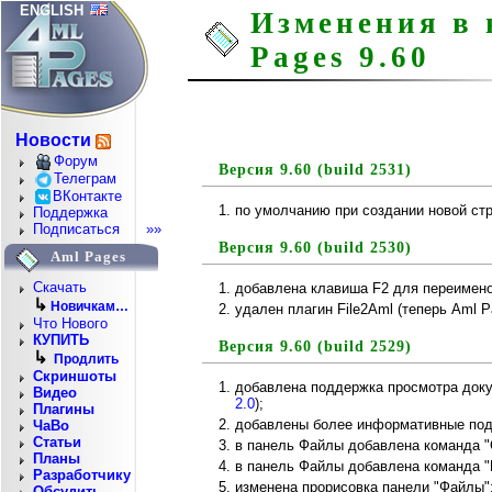
ENGLISH
Изменения в 
Pages 9.60
Новости
Форум
Версия 9.60 (build 2531)
Телеграм
ВКонтакте
по умолчанию при создании новой ст
Поддержка
Подписаться
»»
Версия 9.60 (build 2530)
Aml Pages
Скачать
добавлена клавиша F2 для переимено
↳
Новичкам…
удален плагин File2Aml (теперь Aml
Что Нового
КУПИТЬ
Версия 9.60 (build 2529)
↳
Продлить
Скриншоты
добавлена поддержка просмотра доку
Видео
2.0
);
Плагины
добавлены более информативные под
ЧаВо
Статьи
в панель Файлы добавлена команда "С
Планы
в панель Файлы добавлена команда "П
Разработчику
изменена прорисовка панели "Файлы"
Обсудить