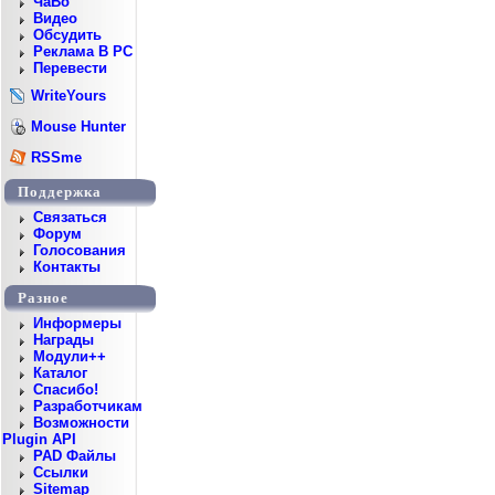
ЧаВо
Видео
Обсудить
Реклама В PC
Перевести
WriteYours
Mouse Hunter
RSSme
Поддержка
Cвязаться
Форум
Голосования
Контакты
Разное
Информеры
Награды
Модули++
Каталог
Спасибо!
Разработчикам
Возможности
Plugin API
PAD Файлы
Ссылки
Sitemap