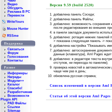
ЧаВо
Видео
Версия 9.59 (build 2520)
Обсудить
Реклама В PC
добавлена панель Соседи;
Перевести
добавлена панель Файлы;
WriteYours
добавлено: возможность сохранения 
после редактирования во внешних пр
Mouse Hunter
в панели закладок документа использ
RSSme
добавлено: ротация нижних панелей по
> показана следующая панель -> пока
Поддержка
добавлена настройка "Показывать имя
Cвязаться
добавлено: автосохранение документ
Форум
данные (клавиатура), Aml Pages ждет
Голосования
добавлено: в редакторе текста внутри
Контакты
отступов, ни перехода по панелям);
проверка новостей в автоматическом 
Разное
чаще чем раз в день;
Информеры
обновлена русская справка;
Награды
Модули++
Каталог
Список изменений в версии Aml P
Спасибо!
Разработчикам
Возможности
Статья об этой версии Aml Pages
Plugin API
PAD Файлы
Ссылки
Sitemap