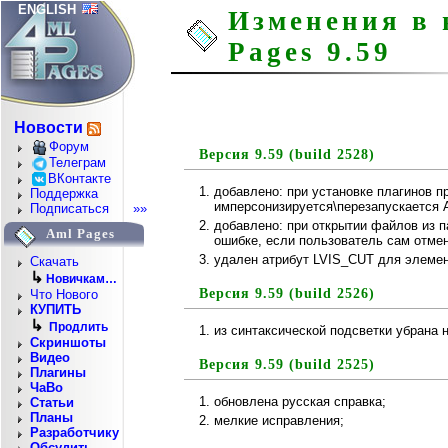
ENGLISH
Изменения в 
Pages 9.59
Новости
Форум
Версия 9.59 (build 2528)
Телеграм
ВКонтакте
добавлено: при установке плагинов п
Поддержка
имперсонизируется\перезапускается 
Подписаться
»»
добавлено: при открытии файлов из 
Aml Pages
ошибке, если пользователь сам отме
удален атрибут LVIS_CUT для элеме
Скачать
↳
Новичкам…
Версия 9.59 (build 2526)
Что Нового
КУПИТЬ
↳
Продлить
из синтаксической подсветки убрана 
Скриншоты
Видео
Версия 9.59 (build 2525)
Плагины
ЧаВо
обновлена русская справка;
Статьи
Планы
мелкие исправления;
Разработчику
Обсудить