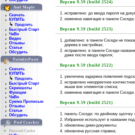
Версия 9.59 (build 2524)
Aml Maple
исправлено: до ввода пароля на док
Скачать
изменена навигация в панели Соседи;
КУПИТЬ
↳
Продлить
Версия 9.59 (build 2523)
Быстрый Старт
ЧаВо
Видео
добавлено: в панели Соседи не пока
Отзывы
дерева в настройках;
Статьи
исправлено: в панели Соседи назван
Обсудить
даже после ввода пароля;
TwinkiePaste
Версия 9.59 (build 2522)
Скачать
КУПИТЬ
увеличена задержка появления подск
↳
Продлить
исправлено некорректное контекстное
Быстрый Старт
мыши вне элементов списка;
Скриншоты
изменена навигация в панели Соседи;
Функции
ЧаВо
Сумма Прописью
Версия 9.59 (build 2521)
Отзывы
Статьи
панель Соседи: по двойному щелчку 
Обсудить
Избранное использует в названии под
Pwd Cracker
обновлены демо-документы;
•
обновлена русская справка;
Password Cracker