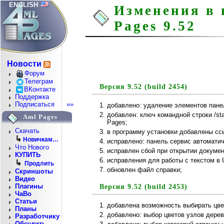
ENGLISH
Изменения в 
Pages 9.52
Новости
Форум
Телеграм
Версия 9.52 (build 2454)
ВКонтакте
Поддержка
Подписаться
»»
добавлено: удаление элементов панел
добавлен: ключ командной строки /sta
Aml Pages
Pages;
Скачать
в программу установки добавлены сс
↳
Новичкам…
исправлено: панель сервис автомати
Что Нового
исправлен сбой при открытии докумен
КУПИТЬ
исправления для работы с текстом в 
↳
Продлить
обновлен файл справки;
Скриншоты
Видео
Плагины
Версия 9.52 (build 2453)
ЧаВо
Статьи
добавлена возможность выбирать цве
Планы
добавлено: выбор цветов узлов дере
Разработчику
Обсудить