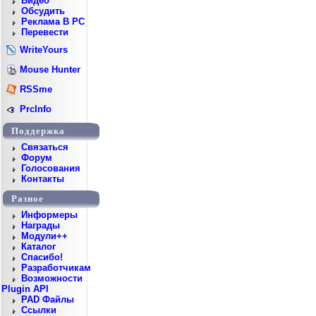
Видео
Обсудить
Реклама В PC
Перевести
WriteYours
Mouse Hunter
RSSme
PrcInfo
Поддержка
Cвязаться
Форум
Голосования
Контакты
Разное
Информеры
Награды
Модули++
Каталог
Спасибо!
Разработчикам
Возможности
Plugin API
PAD Файлы
Ссылки