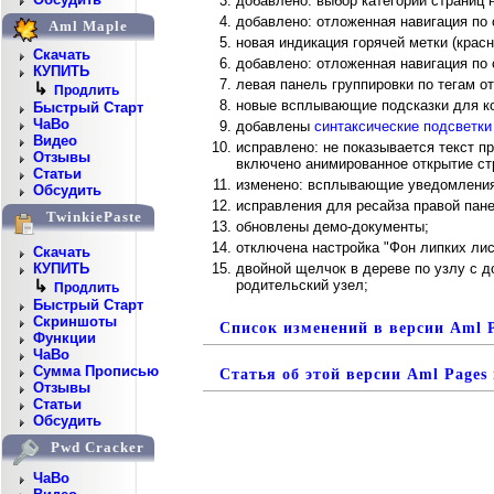
добавлено: выбор категорий страниц 
добавлено: отложенная навигация по 
Aml Maple
новая индикация горячей метки (кра
Скачать
добавлено: отложенная навигация по 
КУПИТЬ
левая панель группировки по тегам о
↳
Продлить
новые всплывающие подсказки для ко
Быстрый Старт
ЧаВо
добавлены
синтаксические подсветки
Видео
исправлено: не показывается текст п
Отзывы
включено анимированное открытие стр
Статьи
изменено: всплывающие уведомления
Обсудить
исправления для ресайза правой пане
TwinkiePaste
обновлены демо-документы;
отключена настройка "Фон липких лис
Скачать
двойной щелчок в дереве по узлу с 
КУПИТЬ
родительский узел;
↳
Продлить
Быстрый Старт
Скриншоты
Список изменений в версии Aml P
Функции
ЧаВо
Сумма Прописью
Статья об этой версии Aml Pages
Отзывы
Статьи
Обсудить
Pwd Cracker
ЧаВо