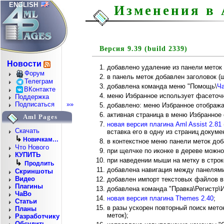
ENGLISH
Изменения в 
Версия 9.39 (build 2339)
Новости
добавлено удаление из панели меток 
Форум
в панель меток добавлен заголовок (
Телеграм
добавлена команда меню "Помощь\
Ч
ВКонтакте
меню Избранное использует фасеточ
Поддержка
Подписаться
»»
добавлено: меню Избранное отобража
активная страница в меню Избранно
Aml Pages
новая версия плагина Aml Assist 2.81
Скачать
вставка его в одну из страниц докумен
↳
Новичкам…
в контекстное меню панели меток доб
Что Нового
при щелчке по иконке в дереве можно
КУПИТЬ
при наведении мыши на метку в строк
↳
Продлить
добавлена навигация между панелями 
Скриншоты
Видео
добавлен импорт текстовых файлов в 
Плагины
добавлена команда "Правка\Регистр\И
ЧаВо
новая версия плагина Themes 2.40
;
Статьи
в разы ускорен повторный поиск мето
Планы
меток);
Разработчику
Обсудить