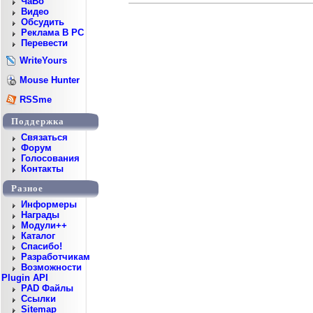
ЧаВо
Видео
Обсудить
Реклама В PC
Перевести
WriteYours
Mouse Hunter
RSSme
Поддержка
Cвязаться
Форум
Голосования
Контакты
Разное
Информеры
Награды
Модули++
Каталог
Спасибо!
Разработчикам
Возможности
Plugin API
PAD Файлы
Ссылки
Sitemap