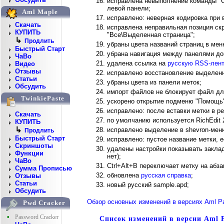
исправлена невыполнение команды "С
левой панели;
Aml Maple
исправлено: неверная кодировка при в
Скачать
исправлена неправильная позиция ск
КУПИТЬ
"Все\Выделенная страница";
↳
Продлить
убраны цвета названий страниц в мен
Быстрый Старт
убрана навигация между панелями доку
ЧаВо
удалена ссылка на
русскую RSS-лент
Видео
Отзывы
исправлено восстановление выделенн
Статьи
убраны цвета из панели меток;
Обсудить
импорт файлов не блокирует файл дл
TwinkiePaste
ускорено открытие подменю "Помощь
исправлено: после вставки метки в ре
Скачать
по умолчанию используется RichEdit 2
КУПИТЬ
↳
исправлено выделение в shevron-мен
Продлить
Быстрый Старт
исправлено: пустое название метки, 
Скриншоты
удалены настройки показывать заклад
Функции
нет);
ЧаВо
Ctrl+Alt+B переключает метку на абзац
Сумма Прописью
обновлена
русская справка
;
Отзывы
Статьи
новый русский sample.apd;
Обсудить
Обзор основных изменений в версиях Aml P
Pwd Cracker
•
Password Cracker
Список изменений в версии Aml P