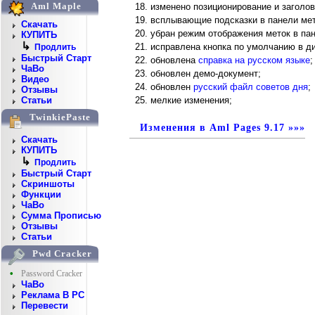
Aml Maple
изменено позиционирование и заголо
всплывающие подсказки в панели мето
Скачать
убран режим отображения меток в па
КУПИТЬ
↳
исправлена кнопка по умолчанию в д
Продлить
Быстрый Старт
обновлена
справка на русском языке
;
ЧаВо
обновлен демо-документ;
Видео
обновлен
русский файл советов дня
;
Отзывы
мелкие изменения;
Статьи
TwinkiePaste
Изменения в Aml Pages 9.17 »»»
Скачать
КУПИТЬ
↳
Продлить
Быстрый Старт
Скриншоты
Функции
ЧаВо
Сумма Прописью
Отзывы
Статьи
Pwd Cracker
•
Password Cracker
ЧаВо
Реклама В PC
Перевести