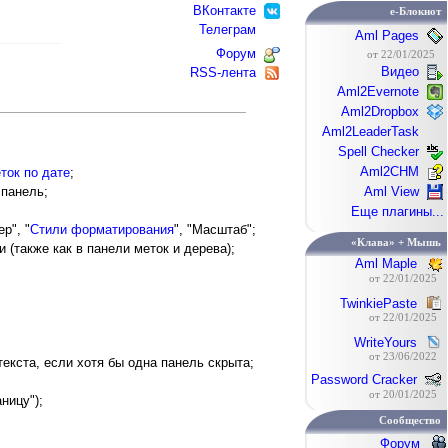
ВКонтакте
e-Блокнот
Телеграм
Aml Pages
Форум
от 22/01/2025
Видео
RSS-лента
Aml2Evernote
Aml2Dropbox
Aml2LeaderTask
Spell Checker
Aml2CHM
ток по дате
;
 панель;
Aml View
Еще плагины...
р", "
Стили форматирования
", "Масштаб";
«Клава» + Мышь
(также как в панели меток и дерева);
Aml Maple
от 22/01/2025
TwinkiePaste
от 22/01/2025
WriteYours
от 23/06/2022
екста, если хотя бы одна панель скрыта;
Password Cracker
от 20/01/2025
ницу");
Сообщество
Форум