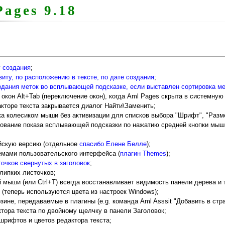
Pages 9.18
у создания
;
иту, по расположению в тексте, по дате создания
;
здания меток во всплывающей подсказке, если выставлен сортировка ме
 окон Alt+Tab (переключение окон), когда Aml Pages скрыта в системную
кторе текста закрывается диалог Найти\Заменить;
а колесиком мыши без активизации для списков выбора "Шрифт", "Разме
ование показа всплывающей подсказки по нажатию средней кнопки мыши 
йскую версию (отдельное
спасибо Елене Белле
);
емами пользовательского интерфейса (
плагин Themes
);
очков свернутых в заголовок
;
 липких листочков;
 мыши (или Ctrl+T) всегда восстанавливает видимость панели дерева и т
(теперь используются цвета из настроек Windows);
ине, передаваемые в плагины (e.g. команда Aml Asssit "Добавить в стра
тора текста по двойному щелчку в панели Заголовок;
шрифтов и цветов редактора текста;