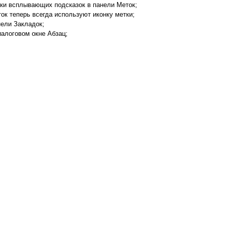
вки всплывающих подсказок в панели Меток;
к теперь всегда используют иконку метки;
нели Закладок;
иалоговом окне Абзац;