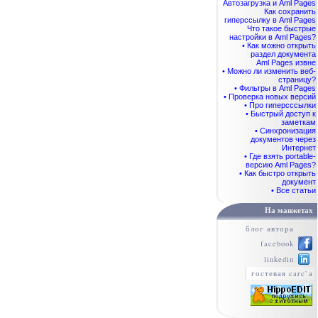
Автозагрузка и Aml Pages
Как сохранить
гиперссылку в Aml Pages
Что такое быстрые
настройки в Aml Pages?
• Как можно открыть
раздел документа
Aml Pages извне
• Можно ли изменить веб-
страницу?
• Фильтры в Aml Pages
• Проверка новых версий
• Про гиперсссылки
• Быстрый доступ к
заметкам
• Синхронизация
документов через
Интернет
• Где взять portable-
версию Aml Pages?
• Как быстро открыть
документ
• Все статьи
На манжетах
блог автора
facebook
linkedin
гостевая carc`а