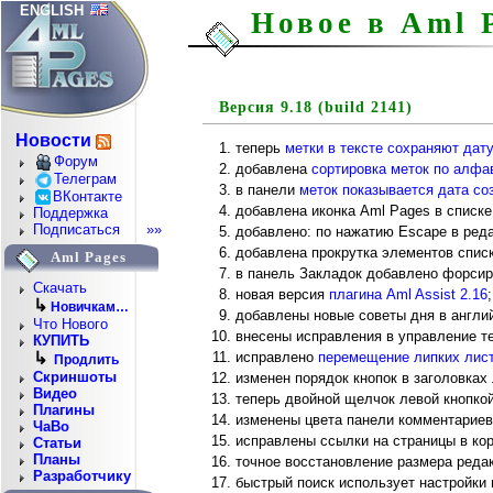
ENGLISH
Новое в Aml 
Версия 9.18 (build 2141)
Новости
теперь
метки в тексте сохраняют дат
Форум
добавлена
сортировка меток по алфав
Телеграм
в панели
меток показывается дата со
ВКонтакте
добавлена иконка Aml Pages в списке
Поддержка
Подписаться
»»
добавлено: по нажатию Escape в реда
добавлена прокрутка элементов списк
Aml Pages
в панель Закладок добавлено форсир
Скачать
новая версия
плагина Aml Assist 2.16
;
↳
Новичкам…
добавлены новые советы дня в англи
Что Нового
внесены исправления в управление т
КУПИТЬ
исправлено
перемещение липких лист
↳
Продлить
Скриншоты
изменен порядок кнопок в заголовках
Видео
теперь двойной щелчок левой кнопкой
Плагины
изменены цвета панели комментариев 
ЧаВо
исправлены ссылки на страницы в корз
Статьи
Планы
точное восстановление размера редак
Разработчику
быстрый поиск использует настройки 