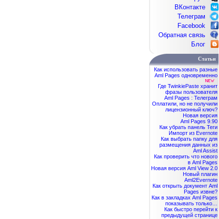
ВКонтакте
Телеграм
Facebook
Обратная связь
Блог
Статьи
Как использовать разные
Aml Pages одновременно
Где TwinkiePaste хранит
фразы пользователя
Aml Pages : Телеграм
Оплатили, но не получили
лицензионный ключ?
Новая версия
Aml Pages 9.90
Как убрать панель Теги
Импорт из Evernote
Как выбрать папку для
размещения данных из
Aml Assist
Как проверить что нового
в Aml Pages
Новая версия Aml View 2.0
Новый плагин
Aml2Evernote
Как открыть документ Aml
Pages извне?
Как в закладках Aml Pages
показывать только…
Как быстро перейти к
предыдущей странице