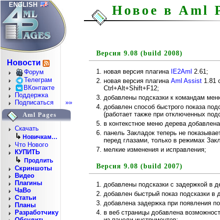
ENGLISH
Новое в Aml 
Версия 9.08 (build 2008)
Новости
новая версия плагина
IE2Aml
2.61;
Форум
Телеграм
новая версия плагина
Aml Assist
1.81 
ВКонтакте
Ctrl+Alt+Shift+F12;
Поддержка
добавлены подсказки к командам меню
Подписаться
»»
добавлен способ быстрого показа под
(работает также при отключенных подс
Aml Pages
в контекстное меню дерева добавлена
Скачать
панель Закладок теперь не показывае
↳
Новичкам…
перед глазами, только в режимах Закл
Что Нового
мелкие изменения и исправления;
КУПИТЬ
↳
Продлить
Версия 9.08 (build 2007)
Скриншоты
Видео
Плагины
добавлены подсказки с задержкой в д
ЧаВо
добавлен быстрый показ подсказки в д
Статьи
добавлена задержка при появления по
Планы
в веб страницы добавлена возможност
Разработчику
из панели инструментов;
Обсудить