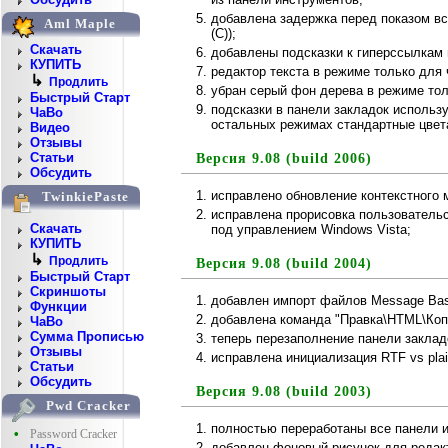
добавлена задержка перед показом в
Aml Maple
(С));
Скачать
добавлены подсказки к гиперссылкам 
КУПИТЬ
редактор текста в режиме только для
↳
Продлить
убран серый фон дерева в режиме тол
Быстрый Старт
подсказки в панели закладок использу
ЧаВо
остальных режимах стандартные цвета
Видео
Отзывы
Статьи
Версия 9.08 (build 2006)
Обсудить
исправлено обновление контекстного 
TwinkiePaste
исправлена прорисовка пользователь
Скачать
под управлением Windows Vista;
КУПИТЬ
↳
Продлить
Версия 9.08 (build 2004)
Быстрый Старт
Скриншоты
добавлен импорт файлов Message Bas
Функции
добавлена команда "Правка\HTML\Коп
ЧаВо
Сумма Прописью
теперь перезаполнение панели заклад
Отзывы
исправлена инициализация RTF vs plai
Статьи
Обсудить
Версия 9.08 (build 2003)
Pwd Cracker
полностью переработаны все панели 
•
Password Cracker
добавлен фоновый рисунок для редакт