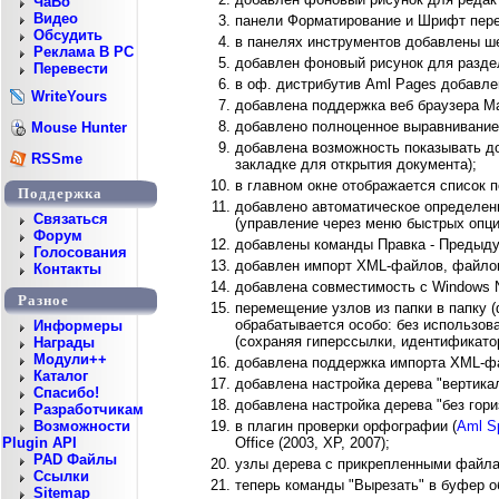
ЧаВо
Видео
панели Форматирование и Шрифт пере
Обсудить
в панелях инструментов добавлены ш
Реклама В PC
добавлен фоновый рисунок для раздел
Перевести
в оф. дистрибутив Aml Pages добавл
WriteYours
добавлена поддержка веб браузера M
добавлено полноценное выравнивание 
Mouse Hunter
добавлена возможность показывать д
RSSme
закладке для открытия документа);
в главном окне отображается список 
Поддержка
добавлено автоматическое определени
Cвязаться
(управление через меню быстрых опци
Форум
добавлены команды Правка - Предыду
Голосования
добавлен импорт XML-файлов, файлов
Контакты
добавлена совместимость с Windows N
Разное
перемещение узлов из папки в папку (
обрабатывается особо: без использо
Информеры
(сохраняя гиперссылки, идентификато
Награды
Модули++
добавлена поддержка импорта XML-
Каталог
добавлена настройка дерева "вертика
Спасибо!
добавлена настройка дерева "без гори
Разработчикам
в плагин проверки орфографии (
Aml Sp
Возможности
Office (2003, XP, 2007);
Plugin API
PAD Файлы
узлы дерева с прикрепленными файла
Ссылки
теперь команды "Вырезать" в буфер 
Sitemap