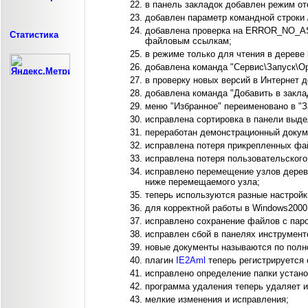
в панель закладок добавлен режим от
добавлен параметр командной строки 
добавлена проверка на ERROR_NO_ASS
Статистика
файловым ссылкам;
в режиме только для чтения в дереве
добавлена команда "Сервис\Запуск\Op
в проверку новых версий в Интернет д
добавлена команда "Добавить в закла
меню "Избранное" переименовано в "З
исправлена сортировка в панели выде
переработан демонстрационный докуме
исправлена потеря прикрепленных фа
исправлена потеря пользовательского
исправлено перемещение узлов дерева
ниже перемещаемого узла;
теперь используются разные настрой
для корректной работы в Windows2000
исправлено сохранение файлов с пар
исправлен сбой в панелях инструмент
новые документы называются по полно
плагин
IE2Aml
теперь регистрируется 
исправлено определение папки устано
программа удаления теперь удаляет 
мелкие изменения и исправления;