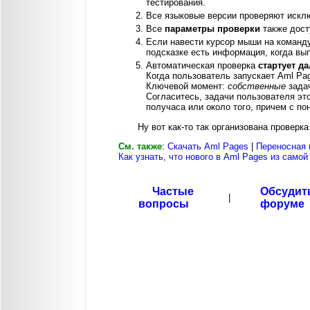
тестирования.
Все языковые версии проверяют исключ
Все
параметры проверки
также дост
Если навести курсор мыши на команду
подсказке есть информация, когда в
Автоматическая проверка
стартует да
Когда пользователь запускает Aml Pag
Ключевой момент:
собственные
задач
Согласитесь, задачи пользователя это
получаса или около того, причем с п
Ну вот как-то так организована проверк
См. также
:
Скачать Aml Pages
|
Переносная 
Как узнать, что нового в Aml Pages из само
Частые
Обсудит
|
вопросы
форуме