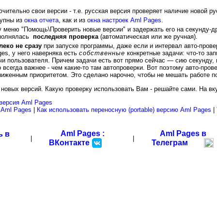
ительно свои версии - т.е. русская версия проверяет наличие новой рус
упны из
окна отчета
, как и из
окна настроек Aml Pages
.
 меню "Помощь\Проверить новые версии" и задержать его на секунду-др
ыполнялась
последняя проверка
(автоматическая или же ручная).
леко не сразу
при запуске программы, даже если и интервал авто-пров
es, у него наверняка есть
собственные
конкретные задачи: что-то запи
и пользователя. Причем задачи есть вот прямо сейчас — сию секунду, 
 всегда важнее - чем какие-то там автопроверки. Вот поэтому авто-прове
ониженным приоритетом. Это сделано нарочно, чтобы не мешать работе п
а новых версий. Какую проверку использовать Вам - решайте сами. На вку
версия Aml Pages
й Aml Pages
|
Как использовать переносную (portable) версию Aml Pages
|
Aml Pages :
Aml Pages в
ь в
|
|
ВКонтакте
Телеграм