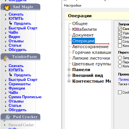
Aml Maple
Скачать
КУПИТЬ
↳
Продлить
Быстрый Старт
ЧаВо
Видео
Отзывы
Статьи
Обсудить
TwinkiePaste
Скачать
КУПИТЬ
↳
Продлить
Быстрый Старт
Скриншоты
Функции
ЧаВо
Сумма Прописью
Отзывы
Статьи
Обсудить
Pwd Cracker
•
Password Cracker