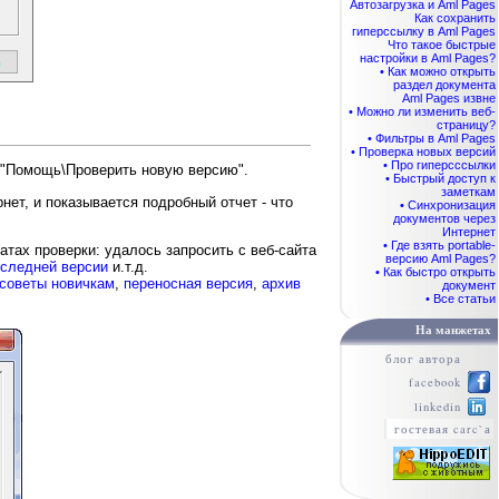
Автозагрузка и Aml Pages
Как сохранить
гиперссылку в Aml Pages
Что такое быстрые
настройки в Aml Pages?
• Как можно открыть
раздел документа
Aml Pages извне
• Можно ли изменить веб-
страницу?
• Фильтры в Aml Pages
• Проверка новых версий
• Про гиперсссылки
ю "Помощь\Проверить новую версию".
• Быстрый доступ к
заметкам
нет, и показывается подробный отчет - что
• Синхронизация
документов через
Интернет
• Где взять portable-
атах проверки: удалось запросить с веб-сайта
версию Aml Pages?
оследней версии
и.т.д.
• Как быстро открыть
советы новичкам
,
переносная версия
,
архив
документ
• Все статьи
На манжетах
блог автора
facebook
linkedin
гостевая carc`а