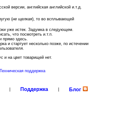
ской версии, английская английской и.т.д.
угую (
не щелкая
), то во всплывающей
ерки уже истек. Задумка в следующем.
сать, что посмотреть и.т.п.
и прямо здесь.
рка и стартует несколько позже, по истечении
ользователя.
с и на цвет товарищей нет.
Техническая поддержка
Поддержка
|
|
Блог