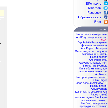
ВКонтакте
Телеграм
Facebook
Обратная связь
Блог
Статьи
Как использовать разные
Aml Pages одновременно
Где TwinkiePaste хранит
фразы пользователя
Aml Pages : Телеграм
Оплатили, но не получили
лицензионный ключ?
Новая версия
Aml Pages 9.90
Как убрать панель Теги
Импорт из Evernote
Как выбрать папку для
размещения данных из
Aml Assist
Как проверить что нового
в Aml Pages
Новая версия Aml View 2.0
Новый плагин
Aml2Evernote
Как открыть документ Aml
Pages извне?
Как в закладках Aml Pages
показывать только…
Как быстро перейти к
предыдущей странице