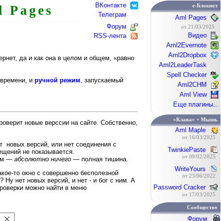
ВКонтакте
e-Блокнот
l Pages
Телеграм
Aml Pages
Форум
от 21/03/2025
Видео
RSS-лента
Aml2Evernote
Aml2Dropbox
рнет, да и как она в целом и общем, «равно
Aml2LeaderTask
Spell Checker
времени, и
ручной режим
, запускаемый
Aml2CHM
Aml View
Еще плагины...
«Клава» + Мышь
роверит новые верссии на сайте. Собственно,
Aml Maple
от 16/03/2025
т новых версий, или нет соединения с
TwinkiePaste
ещений не показывается.
от 09/02/2025
том —
абсолютно ничего
— полная тишина.
WriteYours
кое-то окно с совершенно бесполезной
от 23/06/2022
у нет новых версий, и нет - и бог с ним. А
Password Cracker
проверки можно найти в меню
от 17/03/2025
Сообщество
Форум