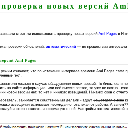
 проверка новых версий Am
рашивали стоит ли использовать проверку новых версий
Aml Pages
в Инте
има проверки обновлений:
автоматический
— по прошествии интервала 
версий Aml Pages
 режим означает, что по истечении интервала времени Aml Pages сама п
ленные "но".
льзователя
только в случае обнаружения
новых версий. То бишь: если не
ть на сайте информацию, или всё вместе взятое, то уже не важно - изв
ии новой версии нет, то нет и никаких извещений. Никаких окон с отче
льзователь, занимается собственными делами - вдруг
бац вторая смена
ка
ошко извещения всплывает неожиданно, отвлекая от работы. А зачем??? Н
пожалуй и стоит показать информацию о ней. Настройки автоматической 