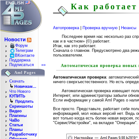
ENGLISH
Как работает
Автопроверка
|
Проверка вручную
|
Нюансы
Последнее время нас несколько раз сп
Новости
как и в частном» (©) работает.
Форум
Итак, как это работает.
Телеграм
Сначала о главном. Предусмотрено два реж
пользователем.
ВКонтакте
Поддержка
Подписаться
»»
Автоматическая проверка новых 
Aml Pages
Автоматическая проверка
: автоматический
Скачать
ничего сверхъестественного. Но есть опреде
↳
Новичкам…
Автоматическая проверка извещает по
Что Нового
Интернет, или администраторы забыли обнови
КУПИТЬ
Если информации у самой Aml Pages о налич
↳
Продлить
Скриншоты
Все просто. Представьте, работает себе по
Видео
информацией, мол новых версий нет. Ведь ок
Плагины
вот только когда есть более новая версия, 
ЧаВо
"Сервис\Настройки", на вкладке "Операции".
Статьи
Планы
Разработчику
Обсудить