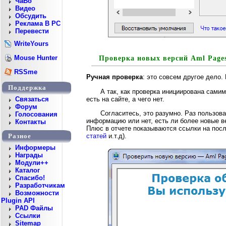
ЧаВо
Видео
Обсудить
Реклама В PC
Перевести
WriteYours
Mouse Hunter
Проверка новых версий Aml Page
RSSme
Ручная проверка
: это совсем другое дело
Поддержка
А так, как проверка инициирована самим
есть на сайте, а чего нет.
Cвязаться
Форум
Согласитесь, это разумно. Раз пользова
Голосования
информацию или нет, есть ли более новые ве
Контакты
Плюс в отчете показываются ссылки на посл
статей
и.т.д).
Разное
Информеры
Награды
Модули++
Каталог
Спасибо!
Разработчикам
Возможности
Plugin API
PAD Файлы
Ссылки
Sitemap