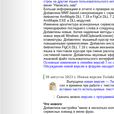
строк на другие языки пользовательского и
меню "Написать нам".
Больше информациии в отчете о проверке н
Добавлена MMF-based синхронизация с сервис
библиотек AmlMaple.DLL 7.19 и FlgCrt.DLL 7
AmlMaple.EXE и DLL-модулей.
Изменена архитектура асинхронных сервисов
перекодировки последнего слова в следующ
Добавлены новые, более надежные методы и
новых версий Windows (AddClipboardListene
клавиатуры. Добавлено: мышиный курсор пок
повышенными привилегиями. Добавлен инстру
библиотеки FlgCrt.DLL 7.19 с новым механи
языка в текстовом курсоре при смене раскл
системной панели. Добавлены звуковые эфф
языковой файл пользовательского интерфей
Основные изменения в линейке версий 7.xx 
Обсуждение новой версии в форуме находитс
30 августа 2023 г. Новая версия Twinki
Выпущена
новая версия — Twi
сил и времени при работе с текст
вставки часто используемых текст
Скачать можно
версию с программо
Что нового
:
Добавлена настройка "меню в несколько коло
сервисных команд в меню фраз.