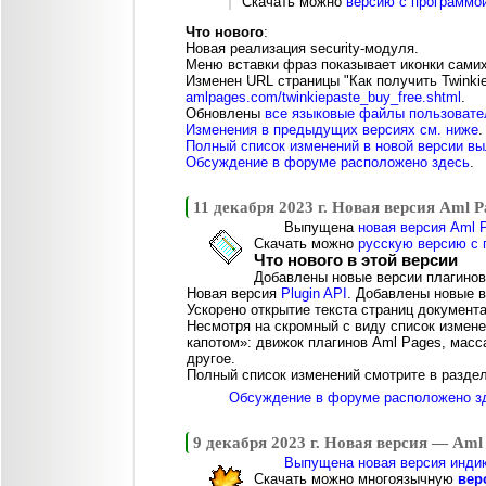
Скачать можно
версию с программо
Что нового
:
Новая реализация security-модуля.
Меню вставки фраз показывает иконки сами
Изменен URL страницы "Как получить Twinkie
amlpages.com/twinkiepaste_buy_free.shtml
.
Обновлены
все языковые файлы пользовате
Изменения в предыдущих версиях см. ниже
.
Полный список изменений в новой версии в
Обсуждение в форуме расположено здесь
.
11 декабря 2023 г. Новая версия Aml P
Выпущена
новая версия Aml P
Скачать можно
русскую версию с 
Что нового в этой версии
Добавлены новые версии плагино
Новая версия
Plugin API
. Добавлены новые 
Ускорено открытие текста страниц документа
Несмотря на скромный с виду список измене
капотом»: движок плагинов Aml Pages, масс
другое.
Полный список изменений смотрите в разде
Обсуждение в форуме расположено з
9 декабря 2023 г. Новая версия — Aml
Выпущена новая версия индик
Скачать можно многоязычную
вер