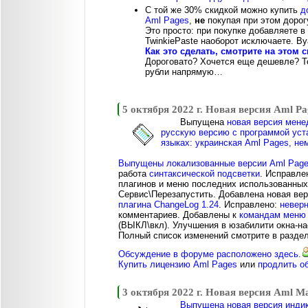
С той же 30% скидкой можно купить
д
Aml Pages
,
не
покупая при этом дорог
Это просто: при покупке добавляете в
TwinkiePaste наоборот исключаете. Ву
Как это сделать, смотрите на этом 
Дороговато? Хочется еще дешевле? Т
рубли напрямую…
5 октября 2022 г. Новая версия Aml Pa
Выпущена
новая версия мене
русскую версию с программой уст
языках: украинская Aml Pages, н
Выпущены локализованные версии Aml Pages
работа
синтаксической подсветки
. Исправле
плагинов и меню последних использованных
Сервис\Перезапустить. Добавлена новая ве
плагина ChangeLog 1.24
. Исправлено:
невер
комментариев. Добавлены к
командам меню 
(ВЫКЛ\вкл). Улучшения в юзабилити окна-н
Полный список изменений смотрите в разде
Обсуждение в форуме расположено здесь.
Купить лицензию Aml Pages
или
продлить о
3 октября 2022 г. Новая версия Aml Ma
Выпущена новая версия индик