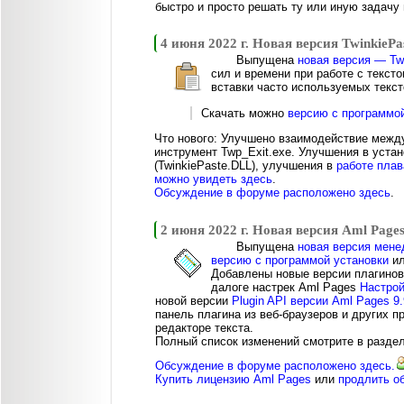
быстро и просто решать ту или иную задачу
4 июня 2022 г. Новая версия TwinkiePas
Выпущена
новая версия — Twi
сил и времени при работе с текст
вставки часто используемых текс
Скачать можно
версию с программо
Что нового: Улучшено взаимодействие межд
инструмент Twp_Exit.exe. Улучшения в уста
(TwinkiePaste.DLL), улучшения в
работе пла
можно увидеть здесь
.
Обсуждение в форуме расположено здесь
.
2 июня 2022 г. Новая версия Aml Pages
Выпущена
новая версия мене
версию с программой установки
и
Добавлены новые версии плагино
далоге настрек Aml Pages
Настро
новой версии
Plugin API версии Aml Pages 9.
панель плагина из веб-браузеров и других 
редакторе текста.
Полный список изменений смотрите в разде
Обсуждение в форуме расположено здесь.
Купить лицензию Aml Pages
или
продлить о