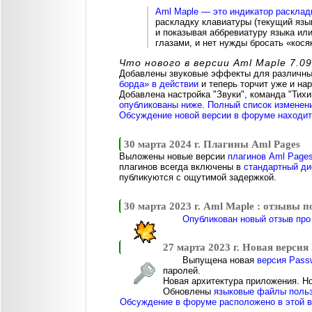
Aml Maple — это индикатор расклад
раскладку клавиатуры (текущий язы
и показывая аббревиатуру языка или
глазами, и нет нужды бросать «косяк
Что нового в версии Aml Maple 7.09
Добавлены звуковые эффекты для различных
борда» в действии
и теперь торчит уже и нар
Добавлена настройка "Звуки", команда "Тих
опубликованы ниже
.
Полный список изменени
Обсуждение новой версии в форуме находитс
30 марта 2024 г. Плагины Aml Pages
Выложены новые версии
плагинов Aml Page
плагинов всегда включены в
стандартный ди
публикуются с ощутимой задержкой.
30 марта 2023 г. Aml Maple : отзывы 
Опубликован новый отзыв про 
27 марта 2023 г. Новая версия
Выпущена новая
версия Passw
паролей.
Новая архитектура приложения. Но
Обновлены
языковые файлы польз
Обсуждение в форуме расположено в этой в