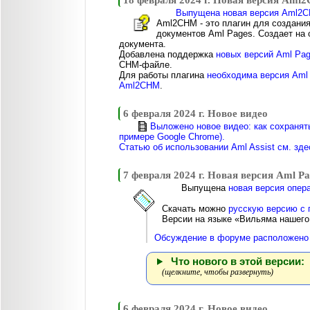
18 февраля 2024 г. Новая версия Am
Выпущена новая версия Aml2CH
Aml2CHM - это плагин для создани
документов Aml Pages. Создает на 
документа.
Добавлена поддержка
новых версий Aml Pag
CHM-файле.
Для работы плагина
необходима версия Aml 
Aml2CHM
.
6 февраля 2024 г. Новое видео
Выложено новое видео: как сохранять
примере Google Chrome).
Статью об использовании Aml Assist см. зде
7 февраля 2024 г. Новая версия Aml Pa
Выпущена
новая версия опер
Скачать можно
русскую версию с 
Версии на языке «Вильяма нашег
Обсуждение в форуме расположено 
Что нового в этой версии:
(щелкните, чтобы развернуть)
6 февраля 2024 г. Новое видео