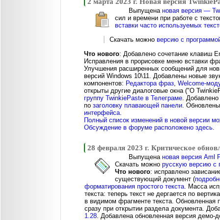
2 марта 2023 г. Новая версия TwinkiePa
Выпущена
новая версия — Twi
сил и времени при работе с текст
вставки часто используемых текст
Скачать можно
версию с программо
Что нового
: Добавлено сочетание клавиш En
Исправления в прорисовке меню вставки фраз
Улучшения расширенных сообщений для новы
версий Windows 10\11. Добавлены новые зв
компонентов:
Редактора фраз
,
Welcome-мод
открыты другие диалоговые окна ("О Twinkie
группу TwinkiePaste в Телеграме
. Добавлено
по
заголовку плавающей панели
. Обновлен
интерфейса
.
Полный список изменений в новой версии мо
Обсуждение в форуме расположено здесь
.
28 февраля 2023 г. Критическое обнов
Выпущена
новая версия Aml P
Скачать можно
русскую версию с 
Что нового
: исправлено зависани
существующий документ (
подробн
форматирования простого текста
. Масса ис
текста: теперь текст не дергается по верти
в видимом фрагменте текста. Обновленная 
сразу при открытии раздела документа. До
1.28
. Добавлена обновленная версия демо-д