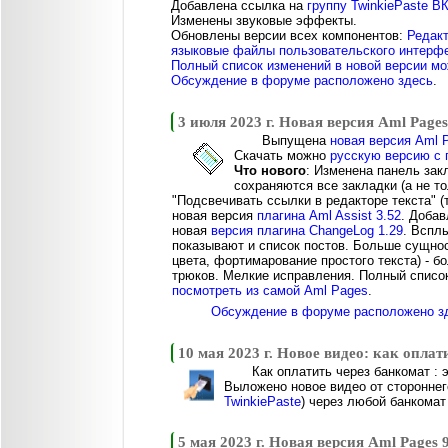
Добавлена ссылка на
группу TwinkiePaste В
Изменены звуковые эффекты.
Обновлены версии всех компонентов:
Редак
языковые файлы пользовательского интерф
Полный список изменений в новой версии мо
Обсуждение в форуме расположено здесь
.
3 июля 2023 г. Новая версия Aml Pages
Выпущена
новая версия Aml P
Скачать можно
русскую версию с 
Что нового
: Изменена панель зак
сохраняются все закладки (а не т
"Подсвечивать ссылки в редакторе текста" 
новая версия
плагина Aml Assist 3.52
. Доба
новая
версия плагина ChangeLog 1.29
. Вспл
показывают и список постов. Больше сущнос
цвета, фортимарование простого текста) - 
трюков. Мелкие исправления. Полный списо
посмотреть из самой Aml Pages
.
Обсуждение в форуме расположено з
10 мая 2023 г. Новое видео: как опла
Как оплатить через банкомат : 
Выложено новое видео от стороннег
TwinkiePaste
) через любой банкомат
5 мая 2023 г. Новая версия Aml Pages 