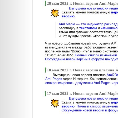
28 мая 2022 г. Новая версия Aml Maple
Выпущена новая версия индик
Скачать можно многоязычную
вер
версию
.
Aml Maple — это индикатор расклад
раскладку в
текстовом
и
«мышином
языка или флажок соответствующей 
и нет нужды бросать «косяки» в угол
Что нового: добавлен новый инструмент AM_
взаимодействие между работающими экземпл
после команды "Включить" в меню системно
11\WinServer2022.
Полный список изменений 
Обсуждение новой версии в форуме находитс
18 мая 2022 г. Новая версия плагина 
Выпущена новая версия плагина
Aml2Dr
Aml Pages
через Интернет. Как использовать
синхронизировать документы Aml Pages чер
17 мая 2022 г. Новая версия Aml Maple
Выпущена новая версия индик
Скачать можно многоязычную
вер
версию
.
Полный список изменений
Обсуждение новой версии в форум