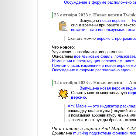
Обсуждение в форуме расположено з
25 октября 2023 г. Новая версия Twinki
Выпущена
новая версия — Twi
сил и времени при работе с текст
вставки часто используемых текст
Скачать можно
версию с программо
Что нового
:
Улучшения в юзабилити, исправления.
Обновлены
все языковые файлы пользовате
Изменения в предыдущих версиях см. ниже
.
Полный список изменений в новой версии мо
Обсуждение в форуме расположено здесь
.
12 октября 2023 г. Новая версия — Am
Выпущена новая версия индик
Скачать можно многоязычную
вер
версию
.
Aml Maple — это индикатор расклад
раскладку клавиатуры (текущий язы
и показывая аббревиатуру языка или
глазами, и нет нужды бросать «косяк
Что нового в версии Aml Maple 7.22
Добавлена
multi-lng подсистема фоновой ло