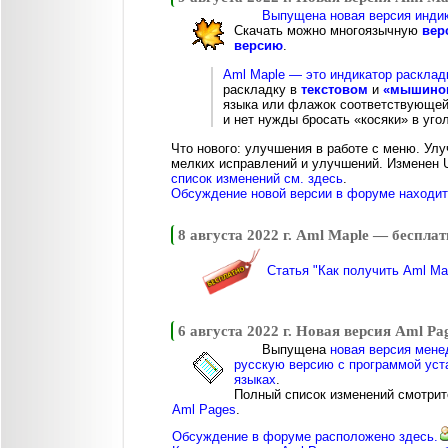
Выпущена новая версия индик
Скачать можно многоязычную
вер
версию
.
Aml Maple — это индикатор расклад
раскладку в
текстовом
и
«мышином
языка или флажок соответствующей 
и нет нужды бросать «косяки» в угол
Что нового: улучшения в работе с меню. Ул
мелких исправлений и улучшений. Изменен 
список изменений см. здесь
.
Обсуждение новой версии в форуме находитс
8 августа 2022 г. Aml Maple — беспла
Статья "Как получить Aml Ma
6 августа 2022 г. Новая версия Aml Pa
Выпущена
новая версия мене
русскую версию с программой уст
языках
.
Полный список изменений смотрит
Aml Pages
.
Обсуждение в форуме расположено здесь.