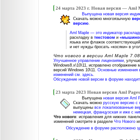
24 марта 2023 г. Новая версия — Aml 
Выпущена новая версия индик
Скачать можно многоязычную
вер
версию
.
Aml Maple — это индикатор расклад
раскладку в
текстовом
и
«мышином
языка или флажок соответствующей 
и нет нужды бросать «косяки» в угол
Что нового в версии Aml Maple 7.08
Улучшенное управление лицензиями
, улучш
Windows8.x\10\11, исправлено отображение 
версий Windows 10\11.
Основные изменения в
изменений см. здесь
.
Обсуждение новой версии в форуме находитс
23 марта 2023 Новая версия Aml Pages
Выпущена
новая версия Aml P
Скачать можно
русскую версию с 
выпущены
все локализованные вер
немецкая, французская и иже с ни
Что нового
: исправления для нижних панел
изменений смотрите в разделе
Что Нового
и
Обсуждение в форуме расположено з