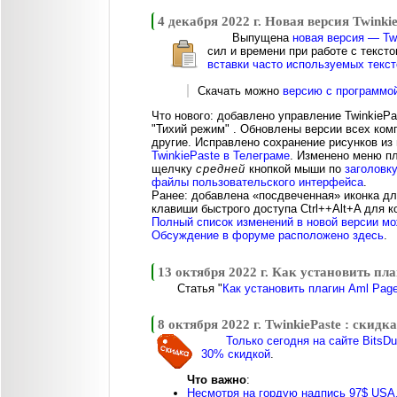
4 декабря 2022 г. Новая версия Twinkie
Выпущена
новая версия — Twi
сил и времени при работе с текст
вставки часто используемых текст
Скачать можно
версию с программо
Что нового: добавлено управление TwinkiePa
"Тихий режим" . Обновлены версии всех ком
другие. Исправлено сохранение рисунков и
TwinkiePaste в Телеграме
. Изменено меню п
щелчку
средней
кнопкой мыши по
заголовк
файлы пользовательского интерфейса
.
Ранее: добавлена «посдвеченная» иконка д
клавиши быстрого доступа Ctrl++Alt+A для 
Полный список изменений в новой версии мо
Обсуждение в форуме расположено здесь
.
13 октября 2022 г. Как установить пл
Статья "
Как установить плагин Aml Pag
8 октября 2022 г. TwinkiePaste : скид
Только сегодня на сайте BitsD
30% скидкой
.
Что важно
:
Несмотря на гордую надпись 97$ USA,