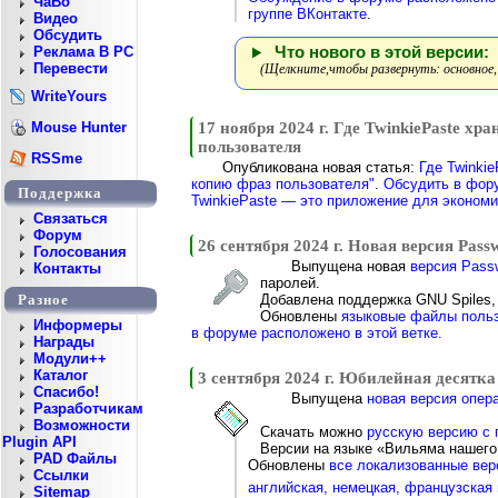
ЧаВо
группе ВКонтакте
.
Видео
Обсудить
Что нового в этой версии:
Реклама В PC
Перевести
(Щелкните,чтобы развернуть: основное,
WriteYours
17 ноября 2024 г. Где TwinkiePaste хр
Mouse Hunter
пользователя
RSSme
Опубликована новая статья:
Где Twinki
копию фраз пользователя"
.
Обсудить в фор
Поддержка
TwinkiePaste — это приложение для экономи
Cвязаться
Форум
26 сентября 2024 г. Новая версия Pass
Голосования
Выпущена новая
версия Passw
Контакты
паролей.
Добавлена поддержка GNU Spiles, 
Разное
Обновлены
языковые файлы польз
Информеры
в форуме расположено в этой ветке.
Награды
Модули++
Каталог
3 сентября 2024 г. Юбилейная десятка
Спасибо!
Выпущена
новая версия опера
Разработчикам
Возможности
Скачать можно
русскую версию с 
Plugin API
Версии на языке «Вильяма нашег
PAD Файлы
Обновлены
все локализованные верс
Ссылки
английская, немецкая, французская
Sitemap