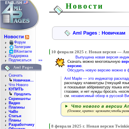
ENGLISH
Новости
Aml Pages : Новичкам
Новости
Форум
Телеграм
ВКонтакте
10 февраля 2025 г. Новая версия — Am
Поддержка
Выпущена новая версия индик
Подписаться
»»
Скачать можно многоязычную
вер
версию
.
Aml Pages
Обсудить новую версию можно в ф
Скачать
Aml Maple — это индикатор расклад
↳
Новичкам…
раскладку клавиатуры (текущий язы
Что Нового
и показывая аббревиатуру языка или
КУПИТЬ
глазами, и нет нужды бросать «кося
↳
Продлить
см.
независимый обзор в русской В
Скриншоты
Видео
Что нового в версии Aml
Плагины
(Основое, кратко: щелкните,чтобы разв
ЧаВо
Статьи
Планы
Разработчику
8 февраля 2025 г. Новая версия Twinkie
Обсудить