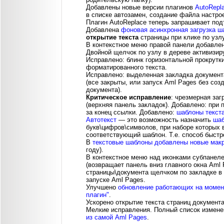
Добавлены новые версии плагинов
AutoRepla
в списке автозамен, создание файла настро
Плагин AutoReplace теперь запрашивает под
Добавлена
фоновая асинхронная загрузка ш
открытие текста
страницы при клике по узлу
В контекстное меню правой панели добавлен
Двойной щелчок по узлу в дереве активизиру
Исправлено: блинк горизонтальной прокрутки
форматированного текста.
Исправлено: выделенная закладка документа
(все закрыты, или запуск Aml Pages без соз
документа).
Критическое исправление
: чрезмерная заг
(верхняя панель закладок). Добавлено: при 
за конец ссылки. Добавлено:
шаблоны текст
Автотекст
— это возможность назначить
ша
букв\цифров\символов, при наборе которых 
соответствующий шаблон. Т.е. способ быстр
В
текстовые шаблоны добавлены новые м
году).
В контекстное меню над иконками субпанеле
(возвращает панель вниз главного окна Aml 
страницы\документа щелчком по закладке в
запуске Aml Pages.
Улучшено
обновление работающих на момент
плагин"
.
Ускорено открытие текста страниц документа
Мелкие исправления. Полный список измене
из самой Aml Pages
.