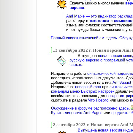
Скачать можно многоязычную
вер
версию
.
Aml Maple — это индикатор расклад
раскладку в
текстовом
и
«мышином
языка или флажок соответствующей 
и нет нужды бросать «косяки» в угол
Полный список изменений см. здесь
.
Обсужд
13 сентября 2022 г. Новая версия Aml 
Выпущена
новая версия мене
русскую версию с программой уст
языках
.
Исправлена работа
синтаксической подсвет
последних использованных документов. Доб
Добавлена новая версия плагина
Aml Assist 
Исправлено:
неверный фон
при
синтаксичес
командам меню Быстрых настроек
добавлены
юзабилити окна-наскрина для
незарегистрир
смотрите в разделе
Что Нового
или можно
п
Обсуждение в форуме расположено здесь.
Купить лицензию Aml Pages
или
продлить о
2 сентября 2022 г. Новая версия Aml M
Выпущена новая версия индик