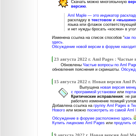
Скачать можно многоязычную
вер
версию
.
Aml Maple — это индикатор расклад
раскладку в
текстовом
и
«мышином
языка или флажок соответствующей 
и нет нужды бросать «косяки» в угол
Изменена ссылка на список способов "
как п
здесь
.
Обсуждение новой версии в форуме находитс
23 августа 2022 г. Aml Pages : Частые
Обновлены
Частые вопросы по Aml Pag
обновления пояснения и скриншоты.
Обсужде
15 августа 2022 г. Новая версия Aml P
Выпущена
новая версия мене
с программой установки
или
порта
Критические исправления
: не р
работало изменение позиций узло
Добавлена ссылка на
группу Aml Pages в Те
Нового
или можно
посмотреть из самой Aml
Обсуждение в форуме расположено здесь.
Купить лицензию Aml Pages
или
продлить о
9 августа 2022 г. Новая версия Aml Ma