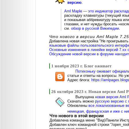
версию
.
Aml Maple — это индикатор расклад
раскладку клавиатуры (текущий язы
и показывая аббревиатуру языка или
глазами, и нет нужды бросать «кося
см.
обзор в русской Википедии
.
Что нового в версии Aml Maple 7.25
Добавлена новая настройка "Не проигрывать 
языковые файлы пользовательского интерф
Основные изменения в линейке версий 7.xx 
Обсуждение новой версии в форуме находитс
1 ноября 2023 г. Блог оживает
Потихоньку оживает официаль
статьи и ответы на вопросы. Но у
Адрес блога:
https://amlpages.blogs
26 октября 2023 г. Новая версия Aml P
Выпущена
новая версия Aml P
Скачать можно
русскую версию с 
Обновлены
все локализованные ве
немецкая, французская и иже с н
Что нового в этой версии
Добавлена команда меню "Вид\Панели Инст
Добавлен ключ командной строки "/open_root
родительскую папку).