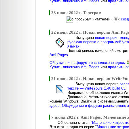
Купить лицензию Aml Pages
или
продлить о
28 июня 2022 г. Телеграм
«По просьбам читателей» (©):
созд
22 июня 2022 г. Новая версия Aml Page
Выпущена
новая версия мене
русскую версию с программой уст
языках
.
Полный список изменений смотрит
Aml Pages
.
Обсуждение в форуме расположено здесь.
Купить лицензию Aml Pages
или
продлить о
21 июня 2022 г. Новая версия WriteYou
Выпущена новая версия
бесп
тексте — WriteYours 1.40 build 63
.
Исправлено обновление иконки Writ
Добавлено: Автоматическое отклю
команд Windows: Выйти из системы\Сменить
здесь
.
Обсуждение в форуме расположено 
7 июня 2022 г. Aml Pages: Маленькие 
Обновлена статья "
Маленькие хитрости.
Это статья одна из серии "
Маленькие хитрос