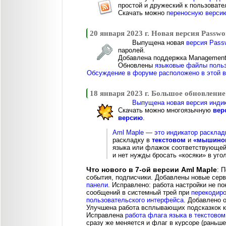
простой и дружеский к пользоват
Скачать можно
переносную верси
20 января 2023 г. Новая версия Passwo
Выпущена новая
версия Passw
паролей.
Добавлена поддержка ManagementS
Обновлены
языковые файлы польз
Обсуждение в форуме расположено в этой в
18 января 2023 г. Большое обновление
Выпущена новая версия индик
Скачать можно многоязычную
вер
версию
.
Aml Maple — это индикатор расклад
раскладку в
текстовом
и
«мышином
языка или флажок соответствующей 
и нет нужды бросать «косяки» в угол
Что нового в 7-ой версии Aml Maple
: 
события, подписчики. Добавлены новые сер
панели
. Исправлено: работа настройки не п
сообщений в системный трей при
перекодиро
пользовательского интерфейса
. Добавлено 
Улучшена работа всплывающих подсказкок к
Исправлена
работа флага языка в текстовом
сразу же меняется и флаг в курсоре (раньш