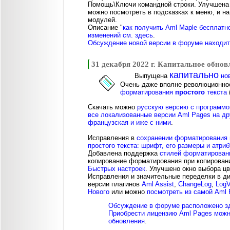
Помощь\Ключи командной строки. Улучшена 
можно посмотреть в подсказках к меню, и н
модулей.
Описание "
как получить Aml Maple бесплатн
изменений см. здесь
.
Обсуждение новой версии в форуме находитс
31 декабря 2022 г. Капитальное обнов
капитально
Выпущена
нов
Очень даже вполне революционно
форматирования
простого
текста
Скачать можно
русскую версию с программо
все локализованные версии Aml Pages на дру
французская и иже с ними
.
Исправления в
сохранении форматирования 
простого текста: шрифт, его размеры и атриб
Добавлена поддержка
стилей форматирован
копирование форматирования при копирован
Быстрых настроек
. Улучшено окно выбора цв
Исправления и значительные переделки в ди
версии плагинов
Aml Assist
,
ChangeLog
,
LogV
Нового
или можно
посмотреть из самой Aml
Обсуждение в форуме расположено з
Приобрести лицензию Aml Pages можн
обновления
.