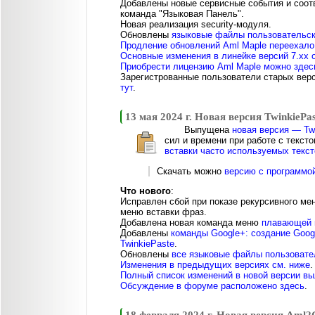
Добавлены новые сервисные события и соо
команда "Языковая Панель".
Новая реализация security-модуля.
Обновлены
языковые файлы пользовательск
Продление обновлений Aml Maple переехало
Основные изменения в линейке версий 7.xx 
Приобрести лицензию Aml Maple можно здес
Зарегистрованные пользователи старых вер
тут
.
13 мая 2024 г. Новая версия TwinkiePas
Выпущена
новая версия — Twi
сил и времени при работе с текст
вставки часто используемых текст
Скачать можно
версию с программо
Что нового
:
Исправлен сбой при показе рекурсивного м
меню вставки фраз.
Добавлена новая команда меню
плавающей 
Добавлены
команды Google+: создание Goog
TwinkiePaste
.
Обновлены
все языковые файлы пользовате
Изменения в предыдущих версиях см. ниже
.
Полный список изменений в новой версии в
Обсуждение в форуме расположено здесь
.