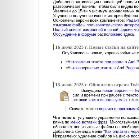
Добавлено: активизация плавающей панели и
разворачивает панель, чтобы были видны вс
Увеличен до 15-ти максимум добавляемых п
Улучшено получение иконок истории буфера 
Обновлены версии всех компонентов:
Редак
языковые файлы пользовательского интерф
Полный список изменений в новой версии мо
Обсуждение в форуме расположено здесь
.
16 июля 2023 г. Новые статьи на сайте
Опубликованы новые,
хорошо забытые 
«
Автозамена текста при вводе в Aml 
«
Автозавершение текста в Aml Pages
»
13 июля 2023 г. Обновлена версия Twin
Выпущена
новая версия — Twi
сил и времени при работе с текст
вставки часто используемых текст
Скачать можно
версию с программо
Что нового
: улучшено управление пользова
клика по
меню вставки фраз
. Многоязычная
обновляет все языковые файлы по необходи
Добавлена команда меню "
Как оплатить чер
Исправлено: удаление файлов на диске пос