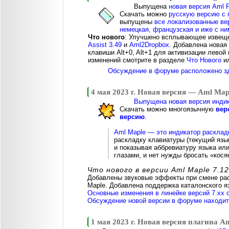
Выпущена
новая версия Aml P
Скачать можно
русскую версию с 
выпущены
все локализованные вер
немецкая, французская и иже с ни
Что нового
: Улучшено всплывающее извеще
Assist 3.49
и
Aml2Dropbox
. Добавлена новая
клавиши Alt+0, Alt+1 для активизации лево
изменений смотрите в разделе
Что Нового
и
Обсуждение в форуме расположено з
4 мая 2023 г. Новая версия — Aml Map
Выпущена новая версия индик
Скачать можно многоязычную
вер
версию
.
Aml Maple — это индикатор расклад
раскладку клавиатуры (текущий язы
и показывая аббревиатуру языка или
глазами, и нет нужды бросать «косяк
Что нового в версии Aml Maple 7.12
Добавлены звуковые эффекты при смене рас
Maple. Добавлена поддержка каталонского я
Основные изменения в линейке версий 7.xx 
Обсуждение новой версии в форуме находитс
1 мая 2023 г. Новая версия плагина A