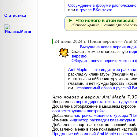
Обсуждение в форуме расположено 
или
в группе ВКонтакте
.
Статистика
Что нового в этой версии:
(Основое, кратко: щелкните,чтобы разв
24 июля 2024 г. Новая версия — Aml M
Выпущена новая версия индик
Скачать можно многоязычную
вер
версию
.
Обсудить новую версию можно в ф
Aml Maple — это индикатор расклад
раскладку клавиатуры (текущий язы
и показывая аббревиатуру языка или
глазами, и нет нужды бросать «кося
см.
независимый обзор в русской В
Что нового в версии Aml Maple 7.35
Исправлена
перекодировка текста в другие 
Добавлена отображение в мышином курсоре 
соответствующая настройка
.
Добавлена
настройка мышиного курсора
"
По
Изменен
индикатор раскладки клавиатуры в
Добавлен экспорт настроек во внешний файл
Добавлено: меню в трее показывает настрой
Продление обновлений Aml Maple переехало