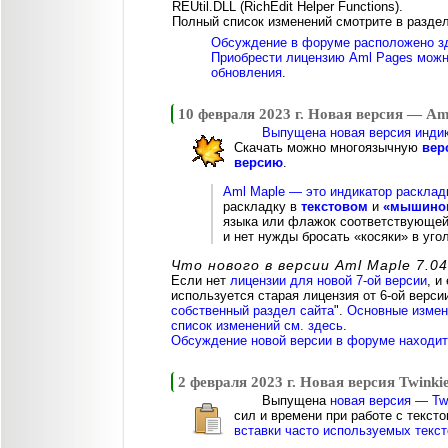
REUtil.DLL (RichEdit Helper Functions).
Полный список изменений смотрите в разде
Обсуждение в форуме расположено з
Приобрести лицензию Aml Pages можн
обновления
.
10 февраля 2023 г. Новая версия — Am
Выпущена новая версия индик
Скачать можно многоязычную
вер
версию
.
Aml Maple — это индикатор расклад
раскладку в
текстовом
и
«мышином
языка или флажок соответствующей 
и нет нужды бросать «косяки» в угол
Что нового в версии Aml Maple 7.04
Если нет
лицензии для новой 7-ой версии
, и
используется старая лицензия от 6-ой верси
собственный раздел сайта
".
Основные измене
список изменений см. здесь
.
Обсуждение новой версии в форуме находитс
2 февраля 2023 г. Новая версия Twinkie
Выпущена
новая версия — Twi
сил и времени при работе с текст
вставки часто используемых текст