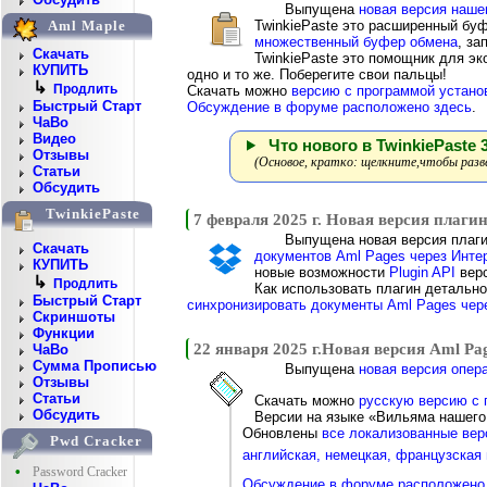
Выпущена
новая версия наше
TwinkiePaste это расширенный бу
Aml Maple
множественный буфер обмена
, за
Скачать
TwinkiePaste это помощник для эк
КУПИТЬ
одно и то же. Поберегите свои пальцы!
↳
Продлить
Скачать можно
версию с программой устано
Быстрый Старт
Обсуждение в форуме расположено здесь
.
ЧаВо
Видео
Что нового в TwinkiePaste 3
Отзывы
(Основое, кратко: щелкните,чтобы разв
Статьи
Обсудить
TwinkiePaste
7 февраля 2025 г. Новая версия плаги
Выпущена новая версия плаг
Скачать
документов Aml Pages через Инте
КУПИТЬ
новые возможности
Plugin API
вер
↳
Продлить
Как использовать плагин детально
Быстрый Старт
синхронизировать документы Aml Pages чер
Скриншоты
Функции
22 января 2025 г.Новая версия Aml Pag
ЧаВо
Сумма Прописью
Выпущена
новая версия опера
Отзывы
Статьи
Скачать можно
русскую версию с 
Обсудить
Версии на языке «Вильяма нашег
Обновлены
все локализованные верс
Pwd Cracker
английская, немецкая, французская
•
Password Cracker
Обсуждение в форуме расположено 