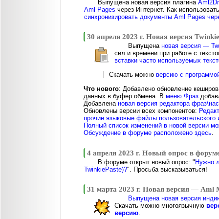
Выпущена новая версия плагина
Aml2Dr
Aml Pages
через Интернет. Как использовать
синхронизировать документы Aml Pages чер
30 апреля 2023 г. Новая версия Twinkie
Выпущена
новая версия — Twi
сил и времени при работе с текст
вставки часто используемых текст
Скачать можно
версию с программо
Что нового
: Добавлено обновление кеширов
данных в буфер обмена. В
меню Фраз
добавл
Добавлена
новая версия редактора фраз\нас
Обновлены версии всех компонентов:
Редак
прочие языковые файлы пользовательского
Полный список изменений в новой версии мо
Обсуждение в форуме расположено здесь
.
4 апреля 2023 г. Новый опрос в форум
В форуме открыт новый опрос: "
Нужно л
TwinkiePaste)?
". Просьба высказываться!
31 марта 2023 г. Новая версия — Aml 
Выпущена новая версия индик
Скачать можно многоязычную
вер
версию
.