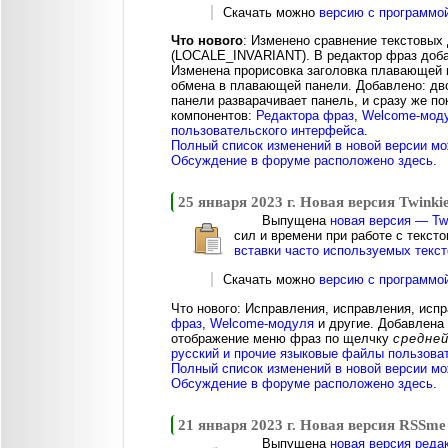
Скачать можно
версию с программо
Что нового
: Изменено сравнение текстовых
(LOCALE_INVARIANT). В редактор фраз доба
Изменена прорисовка заголовка плавающей 
обмена в плавающей панели. Добавлено: дв
панели разварачивает панель, и сразу же п
компонентов:
Редактора фраз
,
Welcome-мод
пользовательского интерфейса
.
Полный список изменений в новой версии мо
Обсуждение в форуме расположено здесь
.
25 января 2023 г. Новая версия Twinkie
Выпущена
новая версия — Twi
сил и времени при работе с текст
вставки часто используемых текст
Скачать можно
версию с программо
Что нового: Исправления, исправления, ис
фраз
,
Welcome-модуля
и другие. Добавлена
отображение меню фраз по щелчку
средне
русский и прочие языковые файлы пользова
Полный список изменений в новой версии мо
Обсуждение в форуме расположено здесь
.
21 января 2023 г. Новая версия RSSme
Выпущена
новая версия реда